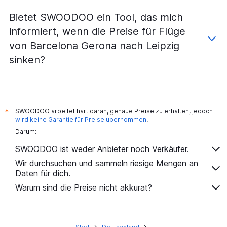
Flüge von Barcelona Gerona nach Memmingen
Bietet SWOODOO ein Tool, das mich
Flüge von Barcelona Gerona nach Stuttgart
informiert, wenn die Preise für Flüge
Flüge von Barcelona Reus nach Frankfurt Hahn
von Barcelona Gerona nach Leipzig
Flüge von Barcelona-El Prat nach Erfurt
sinken?
Flüge von Barcelona-El Prat nach Paderborn
Flüge von Barcelona-El Prat nach Kassel
Flüge von Barcelona Gerona nach Köln
Flüge von Barcelona-El Prat nach Rostock
SWOODOO arbeitet hart daran, genaue Preise zu erhalten, jedoch
*
wird keine Garantie für Preise übernommen
.
Darum:
SWOODOO ist weder Anbieter noch Verkäufer.
Wir durchsuchen und sammeln riesige Mengen an
Daten für dich.
Warum sind die Preise nicht akkurat?