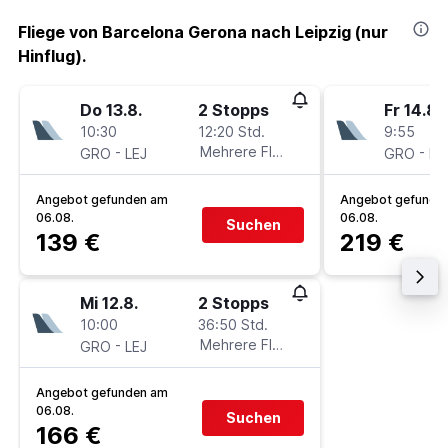
Fliege von Barcelona Gerona nach Leipzig (nur
Hinflug).
Do 13.8.
2 Stopps
Fr 14.8.
10:30
12:20 Std.
9:55
-
Mehrere Fluglinien
-
GRO
LEJ
GRO
LE
Angebot gefunden am
Angebot gefunde
06.08.
06.08.
Suchen
139 €
219 €
Mi 12.8.
2 Stopps
10:00
36:50 Std.
-
Mehrere Fluglinien
GRO
LEJ
Angebot gefunden am
06.08.
Suchen
166 €