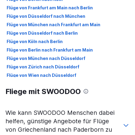
Flüge von Frankfurt am Main nach Berlin
Flüge von Düsseldorf nach München
Flüge von München nach Frankfurt am Main
Flüge von Düsseldorf nach Berlin
Flüge von Köln nach Berlin
Flüge von Berlin nach Frankfurt am Main
Flüge von München nach Düsseldorf
Flüge von Zürich nach Düsseldorf
Flüge von Wien nach Düsseldorf
Flüge von Frankfurt Hahn nach Hamburg
Fliege mit SWOODOO
Flüge von Düsseldorf nach Dresden
Flüge von Düsseldorf nach Leipzig
Flüge von Frankfurt am Main nach Stuttgart
Wie kann SWOODOO Menschen dabei
Flüge von Berlin nach München
helfen, günstige Angebote für Flüge
Flüge von Berlin nach Düsseldorf
von Griechenland nach Paderborn zu
Flüge von Düsseldorf nach Köln