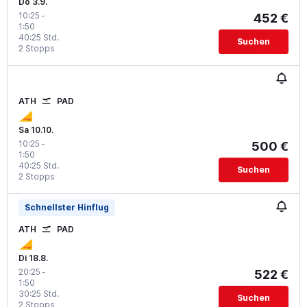
Do 3.9.
10:25
-
452 €
1:50
40:25 Std.
Suchen
2 Stopps
ATH
PAD
Sa 10.10.
10:25
-
500 €
1:50
40:25 Std.
Suchen
2 Stopps
Schnellster Hinflug
ATH
PAD
Di 18.8.
20:25
-
522 €
1:50
30:25 Std.
Suchen
2 Stopps