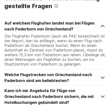
6
gestellte Fragen
categories.
The
chart
has
Auf welchem Flughafen landet man bei Flügen
1
nach Paderborn von Griechenland?
Y
axis
Der Flughafen Paderborn (auch als PAD bezeichnet) ist
displaying
der Airport, den du anfliegst, wenn du einen Flug nach
Number
Paderborn ab Griechenland buchst. Wenn du einen
of
Aufenthalt im Zentrum von Paderborn planst, musst du
flights.
weitere 15,3 km von Paderborn aus reisen. Überlege dir,
Range:
einen Mietwagen am Flughafen zu buchen, um ins
0
Stadtzentrum von Paderborn zu gelangen.
to
2.4.
Welche Flugstrecken von Griechenland nach
Paderborn sind am beliebtesten?
Kann ich mir Angebote für Flüge von
Griechenland nach Paderborn sichern, die mit
Hotelbuchungen gebündelt sind?