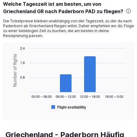
Welche Tageszeit ist am besten, um von
Griechenland GR nach Paderborn PAD zu fliegen?
Die Ticketpreise bleiben unabhängig von der Tageszeit, zu der du nach
Paderborn ab Griechenland fliegen willst. Daher empfehlen wir dir, Flüge
zu einer beliebigen Zeit zu buchen, die am besten in deine
Reiseplanung passen.
2.4
Bar
Chart
Number of flights
graphic.
chart
1.6
with
6
bars.
0.8
The
chart
00:00 – 06:00
06:00 – 12:00
12:00 – 18:00
18:00 – 0:00
has
1
Flight availability
X
End
of
axis
interactive
displaying
chart
categories.
Range:
Griechenland - Paderborn Häufig