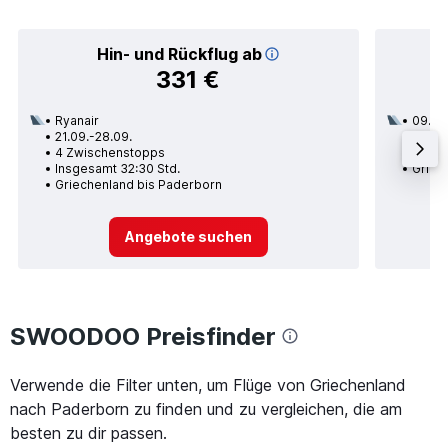
Hin- und Rückflug ab
331 €
Ryanair
09.10.
21.09.-28.09.
2 Zwi
4 Zwischenstopps
Insge
Insgesamt 32:30 Std.
Griec
Griechenland bis Paderborn
Angebote suchen
SWOODOO Preisfinder
Verwende die Filter unten, um Flüge von Griechenland
nach Paderborn zu finden und zu vergleichen, die am
besten zu dir passen.