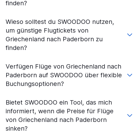
finden?
Flüge von Frankfurt am Main nach Nürnberg
Flüge von Basel nach Berlin
Wieso solltest du SWOODOO nutzen,
Flüge von Köln nach Frankfurt am Main
um günstige Flugtickets von
Flüge von Stuttgart nach Frankfurt am Main
Griechenland nach Paderborn zu
Flüge von Frankfurt am Main nach Köln
finden?
Flüge von London Gatwick nach Frankfurt am Main
Flüge von Frankfurt am Main nach Leipzig
Verfügen Flüge von Griechenland nach
Flüge von Amsterdam nach Düsseldorf
Paderborn auf SWOODOO über flexible
Flüge von München nach Hamburg
Buchungsoptionen?
Flüge von Düsseldorf nach Stuttgart
Flüge von Hamburg nach München
Bietet SWOODOO ein Tool, das mich
Flüge von Frankfurt Hahn nach Berlin
informiert, wenn die Preise für Flüge
Flüge von Düsseldorf nach Frankfurt am Main
von Griechenland nach Paderborn
Flüge von Berlin nach Weeze, Niederrhein
sinken?
Flüge von Hamburg nach Frankfurt am Main
Flüge von Berlin nach Frankfurt Hahn