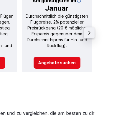
Am günstigsten im
Durchschnitt
Januar
93
 Flügen
Durchschnittlich die günstigsten
Durchschnitt
agen.
Flugpreise. 2% potenzieller
Rückflug in
stieg
Preisrückgang (20 € mögliche
tieg
Ersparnis gegenüber dem
Durchschnittspreis für Hin- und
in- und
Rückflug).
n
Angebote suchen
Angebot
n und zu vergleichen, die am besten zu dir