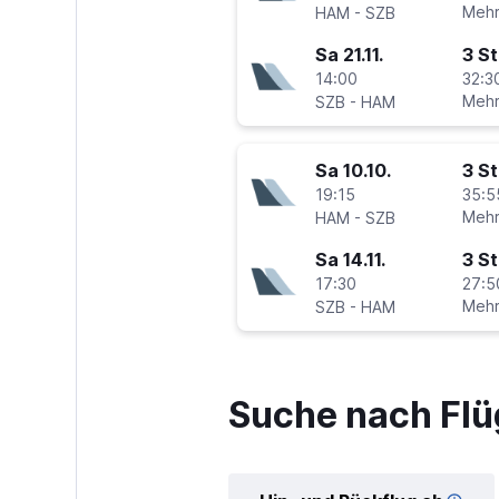
-
Mehr
HAM
SZB
Sa 21.11.
3 S
14:00
32:3
-
Mehr
SZB
HAM
Sa 10.10.
3 S
19:15
35:5
-
Mehr
HAM
SZB
Sa 14.11.
3 S
17:30
27:5
-
Mehr
SZB
HAM
Suche nach Fl