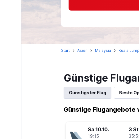
Start
Asien
Malaysia
Kuala Lum
Günstige Flug
Günstigster Flug
Beste Op
Günstige Flugangebote
Sa 10.10.
3 S
19:15
35:5