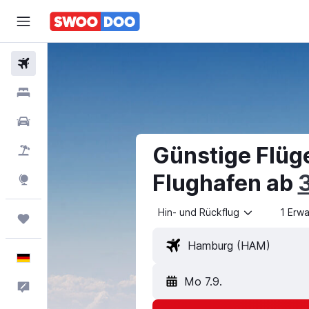
Flüge
Hotels
Mietwagen
Günstige Flüg
Pauschalreisen
Flughafen ab
Explore
Hin- und Rückflug
1 Erw
Trips
Deutsch
Mo 7.9.
Feedback