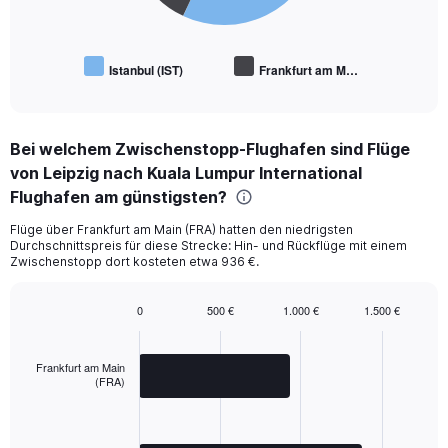
Istanbul (IST)
Frankfurt am M…
End
of
interactive
chart
Bei welchem Zwischenstopp-Flughafen sind Flüge
von Leipzig nach Kuala Lumpur International
Flughafen am günstigsten?
Flüge über Frankfurt am Main (FRA) hatten den niedrigsten
Durchschnittspreis für diese Strecke: Hin- und Rückflüge mit einem
Zwischenstopp dort kosteten etwa 936 €.
0
500 €
1.000 €
1.500 €
Bar
Chart
graphic.
chart
with
Frankfurt am Main
2
(FRA)
bars.
The
chart