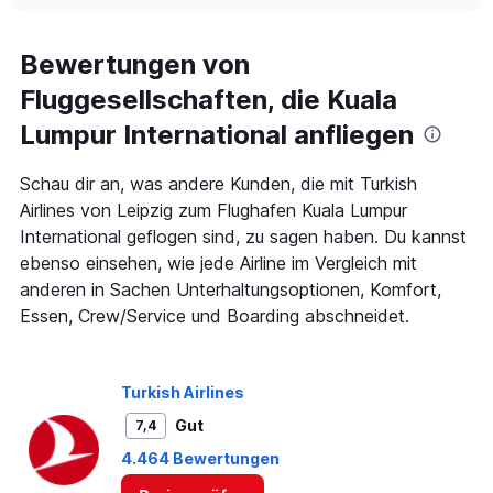
interactive
displaying
chart
categories.
Range:
Bewertungen von
2
Fluggesellschaften, die Kuala
categories.
The
Lumpur International anfliegen
chart
has
1
Schau dir an, was andere Kunden, die mit Turkish
Y
Airlines von Leipzig zum Flughafen Kuala Lumpur
axis
International geflogen sind, zu sagen haben. Du kannst
displaying
ebenso einsehen, wie jede Airline im Vergleich mit
values.
Range:
anderen in Sachen Unterhaltungsoptionen, Komfort,
0
Essen, Crew/Service und Boarding abschneidet.
to
300.
Turkish Airlines
Gut
7,4
4.464 Bewertungen