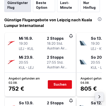
Günstigster
Beste
Last-
Nur
Flug
Option
Minute
Hinflug
Günstige Flugangebote von Leipzig nach Kuala
Lumpur International
Mi 16.9.
2 Stopps
So 13.9.
19:30
18:20 Std.
19:30
-
Austrian Airlines
-
LEJ
KUL
LEJ
KUL
Mi 23.9.
2 Stopps
So 20.9
20:55
27:55 Std.
20:55
-
Austrian Airlines
-
KUL
LEJ
KUL
LEJ
Angebot gefunden am
Angebot gefunde
02.08.
04.08.
Suchen
752 €
805 €
So 13.9.
2 Stopps
Sa 12.9.