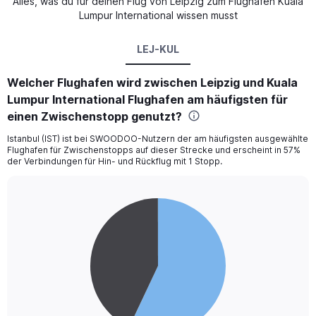
Alles, was du für deinen Flug von Leipzig zum Flughafen Kuala
Lumpur International wissen musst
LEJ-KUL
Welcher Flughafen wird zwischen Leipzig und Kuala
Lumpur International Flughafen am häufigsten für
einen Zwischenstopp genutzt?
Istanbul (IST) ist bei SWOODOO-Nutzern der am häufigsten ausgewählte
Flughafen für Zwischenstopps auf dieser Strecke und erscheint in 57%
der Verbindungen für Hin- und Rückflug mit 1 Stopp.
Pie
Chart
graphic.
chart
with
2
slices.