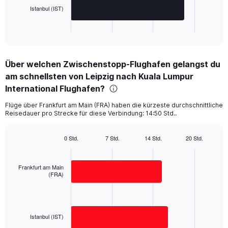
has
Istanbul (IST)
1
X
End
of
axis
interactive
displaying
chart
categories.
Über welchen Zwischenstopp-Flughafen gelangst du
Range:
am schnellsten von Leipzig nach Kuala Lumpur
2
categories.
International Flughafen?
The
chart
Flüge über Frankfurt am Main (FRA) haben die kürzeste durchschnittliche
Reisedauer pro Strecke für diese Verbindung: 14:50 Std..
has
1
Y
0 Std.
7 Std.
14 Std.
20 Std.
axis
Bar
Chart
displaying
graphic.
chart
with
values.
Frankfurt am Main
2
Range:
(FRA)
bars.
0
to
The
1500.
chart
has
Istanbul (IST)
1