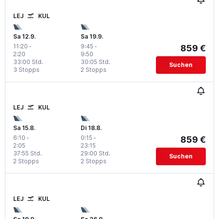
LEJ
KUL
Sa 12.9.
Sa 19.9.
11:20
-
9:45
-
859 €
2:20
9:50
33:00 Std.
30:05 Std.
Suchen
3 Stopps
2 Stopps
LEJ
KUL
Sa 15.8.
Di 18.8.
6:10
-
0:15
-
859 €
2:05
23:15
37:55 Std.
29:00 Std.
Suchen
2 Stopps
2 Stopps
LEJ
KUL