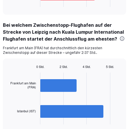
X
End
of
axis
interactive
displaying
chart
categories.
Bei welchem Zwischenstopp-Flughafen auf der
Range:
Strecke von Leipzig nach Kuala Lumpur International
2
categories.
Flughafen startet der Anschlussflug am ehesten?
The
chart
Frankfurt am Main (FRA) hat durchschnittlich den kürzesten
Zwischenstopp auf dieser Strecke – ungefähr 2:37 Std..
has
1
Y
0 Std.
2 Std.
4 Std.
5 Std.
axis
Bar
Chart
displaying
graphic.
chart
with
values.
Frankfurt am Main
2
Range:
(FRA)
bars.
0
to
The
1200.
chart
has
Istanbul (IST)
1
X
End
of
axis