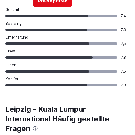
Preise prüfen
Gesamt
7,4
Boarding
7,3
Unterhaltung
7,5
Crew
7,8
Essen
7,5
Komfort
7,3
Leipzig - Kuala Lumpur
International Häufig gestellte
Fragen