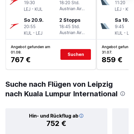
19:30
18:20 Std.
11:20
-
Austrian Airlines
-
LEJ
KUL
LEJ
KUL
So 20.9.
2 Stopps
Sa 19.9.
20:55
18:45 Std.
9:45
-
Austrian Airlines
-
KUL
LEJ
KUL
LEJ
Angebot gefunden am
Angebot gefunde
01.08.
31.07.
Suchen
767 €
859 €
Suche nach Flügen von Leipzig
nach Kuala Lumpur International
Hin- und Rückflug ab
752 €