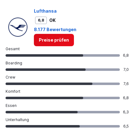
Lufthansa
OK
6,8
8.177 Bewertungen
Preise prüfen
Gesamt
6,8
Boarding
7,0
Crew
7,6
Komfort
6,8
Essen
6,3
Unterhaltung
6,5