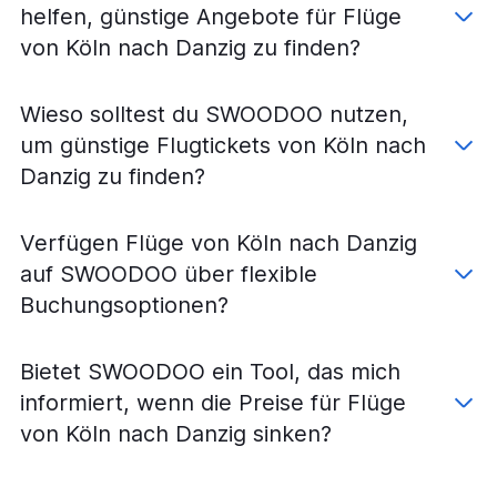
Flüge von Düsseldorf nach Rzeszów
helfen, günstige Angebote für Flüge
Flüge von Weeze, Niederrhein nach Danzig
von Köln nach Danzig zu finden?
Flüge von Köln nach Warschau–Chopin
Flüge von Dortmund nach Kattowitz
Wieso solltest du SWOODOO nutzen,
Flüge von Hamburg nach Warschau-Modlin
um günstige Flugtickets von Köln nach
Flüge von Weeze, Niederrhein nach Krakau
Danzig zu finden?
Flüge von Stuttgart nach Warschau–Chopin
Flüge von Düsseldorf nach Bydgoszcz
Verfügen Flüge von Köln nach Danzig
Flüge von München nach Stettin
auf SWOODOO über flexible
Flüge von Weeze, Niederrhein nach Wrocław
Buchungsoptionen?
Flüge von München nach Danzig
Flüge von Frankfurt am Main nach Danzig
Bietet SWOODOO ein Tool, das mich
Flüge von Weeze, Niederrhein nach Kattowitz
informiert, wenn die Preise für Flüge
Flüge von Stuttgart nach Stettin
von Köln nach Danzig sinken?
Flüge von Hamburg nach Krakau
Flüge von Frankfurt Hahn nach Kattowitz