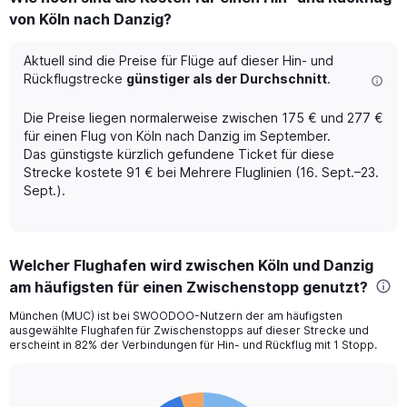
Range:
von Köln nach Danzig?
12
categories.
The
Aktuell sind die Preise für Flüge auf dieser Hin- und
chart
Rückflugstrecke
günstiger als der Durchschnitt
.
has
1
Die Preise liegen normalerweise zwischen 175 € und 277 €
Y
für einen Flug von Köln nach Danzig im September.
axis
Das günstigste kürzlich gefundene Ticket für diese
displaying
Strecke kostete 91 € bei Mehrere Fluglinien (16. Sept.–23.
values.
Range:
Sept.).
0
to
600.
Welcher Flughafen wird zwischen Köln und Danzig
am häufigsten für einen Zwischenstopp genutzt?
München (MUC) ist bei SWOODOO-Nutzern der am häufigsten
ausgewählte Flughafen für Zwischenstopps auf dieser Strecke und
erscheint in 82% der Verbindungen für Hin- und Rückflug mit 1 Stopp.
Pie
Chart