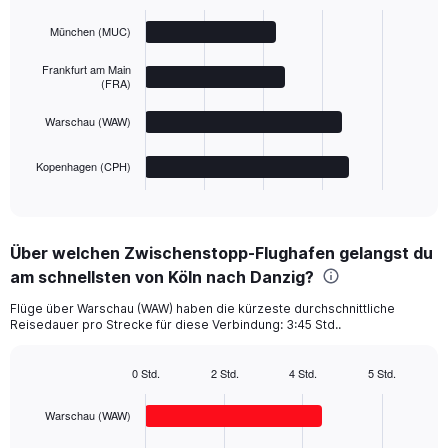
Bar
Chart
graphic.
chart
München (MUC)
with
4
bars.
Frankfurt am Main
(FRA)
The
Warschau (WAW)
chart
has
1
Kopenhagen (CPH)
X
End
of
axis
interactive
displaying
chart
categories.
Über welchen Zwischenstopp-Flughafen gelangst du
Range:
am schnellsten von Köln nach Danzig?
4
categories.
Flüge über Warschau (WAW) haben die kürzeste durchschnittliche
The
Reisedauer pro Strecke für diese Verbindung: 3:45 Std..
chart
has
1
0 Std.
2 Std.
4 Std.
5 Std.
Bar
Y
Chart
graphic.
chart
axis
Warschau (WAW)
with
displaying
4