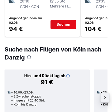
20:10
12:55 Std.
23:35
-
Mehrere Fluglinien
-
GDN
CGN
GDN
C
Angebot gefunden am
Angebot gefunde
02.08.
02.08.
Suchen
94 €
104 €
Suche nach Flügen von Köln nach
Danzig
Hin- und Rückflug ab
91 €
16.09.-23.09.
23.09
2 Zwischenstopps
1 Zwi
Insgesamt 25:40 Std.
Insges
Köln bis Danzig
Köln 