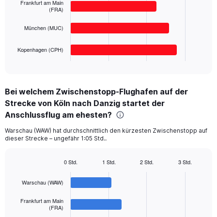
values.
bars.
Frankfurt am Main
Range:
(FRA)
0
The
to
München (MUC)
chart
400.
has
1
Kopenhagen (CPH)
X
End
of
axis
interactive
displaying
chart
categories.
Bei welchem Zwischenstopp-Flughafen auf der
Range:
Strecke von Köln nach Danzig startet der
4
categories.
Anschlussflug am ehesten?
The
chart
Warschau (WAW) hat durchschnittlich den kürzesten Zwischenstopp auf
dieser Strecke – ungefähr 1:05 Std..
has
1
Y
0 Std.
1 Std.
2 Std.
3 Std.
axis
Bar
Chart
displaying
graphic.
chart
Warschau (WAW)
with
values.
4
Range:
bars.
Frankfurt am Main
0
(FRA)
to