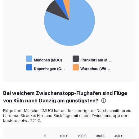
graphic.
chart
with
4
slices.
München (MUC)
Frankfurt am M…
Kopenhagen (C…
Warschau (WA…
End
of
interactive
chart
Bei welchem Zwischenstopp-Flughafen sind Flüge
von Köln nach Danzig am günstigsten?
Flüge über München (MUC) hatten den niedrigsten Durchschnittspreis
für diese Strecke: Hin- und Rückflüge mit einem Zwischenstopp dort
kosteten etwa 221 €.
0
100 €
200 €
300 €
400 €