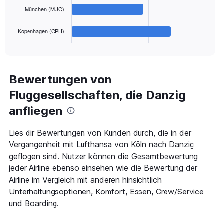
The
300.
München (MUC)
chart
has
1
Kopenhagen (CPH)
X
End
of
axis
interactive
displaying
chart
categories.
Range:
Bewertungen von
4
Fluggesellschaften, die Danzig
categories.
The
anfliegen
chart
has
1
Lies dir Bewertungen von Kunden durch, die in der
Y
Vergangenheit mit Lufthansa von Köln nach Danzig
axis
geflogen sind. Nutzer können die Gesamtbewertung
displaying
jeder Airline ebenso einsehen wie die Bewertung der
values.
Range:
Airline im Vergleich mit anderen hinsichtlich
0
Unterhaltungsoptionen, Komfort, Essen, Crew/Service
to
und Boarding.
180.