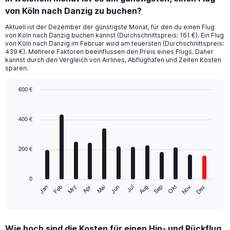
von Köln nach Danzig zu buchen?
Aktuell ist der Dezember der günstigste Monat, für den du einen Flug
von Köln nach Danzig buchen kannst (Durchschnittspreis: 161 €). Ein Flug
von Köln nach Danzig im Februar wird am teuersten (Durchschnittspreis:
439 €). Mehrere Faktoren beeinflussen den Preis eines Flugs. Daher
kannst durch den Vergleich von Airlines, Abflughäfen und Zeiten Kosten
sparen.
600 €
Bar
Chart
graphic.
chart
with
400 €
12
bars.
200 €
The
chart
has
0
1
Mrz
Jun
Sep
Dez
Jan
Apr
Jul
Okt
Feb
Mai
Aug
Nov
X
End
of
axis
interactive
displaying
chart
categories.
Wie hoch sind die Kosten für einen Hin- und Rückflug