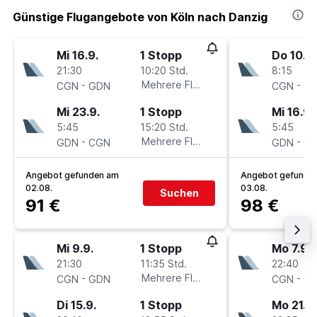
Günstige Flugangebote von Köln nach Danzig
Mi 16.9.
1 Stopp
Do 10.9.
21:30
10:20 Std.
8:15
-
Mehrere Fluglinien
-
CGN
GDN
CGN
G
Mi 23.9.
1 Stopp
Mi 16.9.
5:45
15:20 Std.
5:45
-
Mehrere Fluglinien
-
GDN
CGN
GDN
C
Angebot gefunden am
Angebot gefunde
02.08.
03.08.
Suchen
91 €
98 €
Mi 9.9.
1 Stopp
Mo 7.9.
21:30
11:35 Std.
22:40
-
Mehrere Fluglinien
-
CGN
GDN
CGN
G
Di 15.9.
1 Stopp
Mo 21.9.