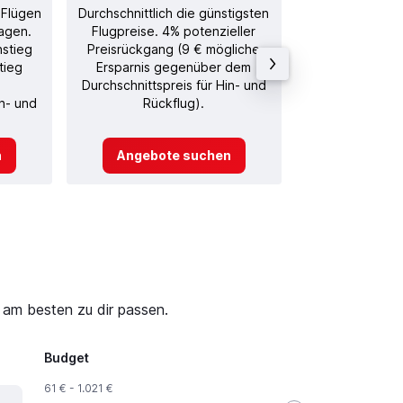
 Flügen
Durchschnittlich die günstigsten
Durchschnitt
agen.
Flugpreise. 4% potenzieller
Rückflug in
nstieg
Preisrückgang (9 € mögliche
tieg
Ersparnis gegenüber dem
Durchschnittspreis für Hin- und
in- und
Rückflug).
n
Angebote suchen
Angebot
 am besten zu dir passen.
Budget
61 € - 1.021 €