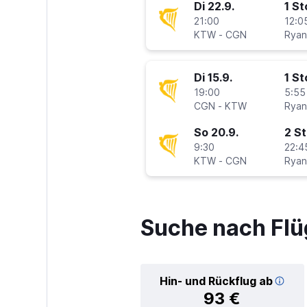
Di 22.9.
1 S
21:00
12:0
KTW
-
CGN
Ryan
Di 15.9.
1 S
19:00
5:55
CGN
-
KTW
Ryan
So 20.9.
2 S
9:30
22:4
KTW
-
CGN
Ryan
Suche nach Flü
Hin- und Rückflug ab
93 €