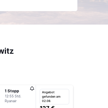
witz
1 Stopp
Di 1.9.
Angebot
12:55 Std.
23:05
gefunden am
Ryanair
CGN
-
K
02.08.