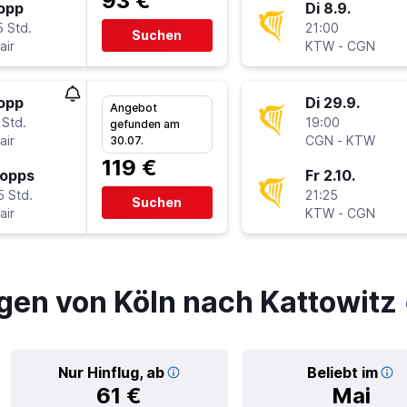
93 €
topp
Di 8.9.
5 Std.
21:00
Suchen
air
KTW
-
CGN
topp
Di 29.9.
Angebot
 Std.
19:00
gefunden am
air
CGN
-
KTW
30.07.
119 €
topps
Fr 2.10.
5 Std.
21:25
Suchen
air
KTW
-
CGN
gen von Köln nach Kattowitz
Nur Hinflug, ab
Beliebt im
61 €
Mai