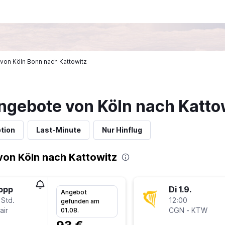
e von Köln Bonn nach Kattowitz
ngebote von Köln nach Katto
tion
Last-Minute
Nur Hinflug
on Köln nach Kattowitz
topp
Di 1.9.
Angebot
 Std.
12:00
gefunden am
air
CGN
-
KTW
01.08.