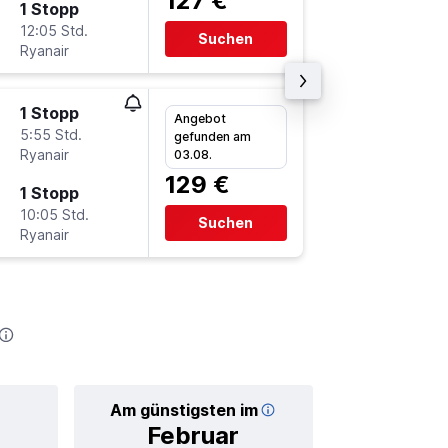
127 €
1 Stopp
Di 8.9.
12:05 Std.
21:00
Suchen
Ryanair
KTW
-
C
1 Stopp
Di 15.9.
Angebot
5:55 Std.
19:00
gefunden am
Ryanair
CGN
-
K
03.08.
129 €
1 Stopp
Di 22.9.
10:05 Std.
6:05
Suchen
Ryanair
KTW
-
C
Am günstigsten im
Durchschnitt
Februar
20