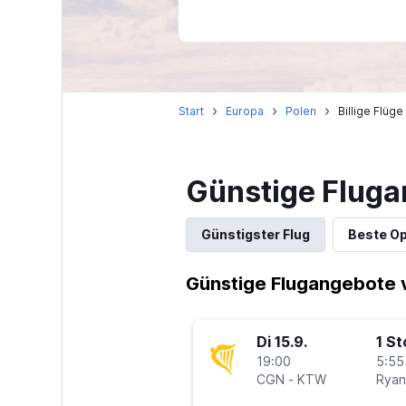
Start
Europa
Polen
Billige Flüg
Günstige Fluga
Günstigster Flug
Beste Op
Günstige Flugangebote v
Di 15.9.
1 S
19:00
5:55
CGN
-
KTW
Ryan