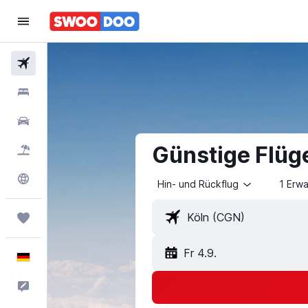
Flüge
Hotels
Mietwagen
Günstige Flüg
Pauschalreisen
Explore
Hin- und Rückflug
1 Erw
Trips
Fr 4.9.
Deutsch
Feedback