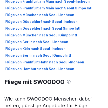
Flüge von Frankfurt am Main nach Seoul-Incheon
Flüge von Frankfurt am Main nach Seoul Gimpo Intl
Flüge von München nach Seoul-Incheon
Flüge von Düsseldorf nach Seoul-Incheon
Flüge von Düsseldorf nach Seoul Gimpo Intl
Flüge von München nach Seoul Gimpo Intl
Flüge von Berlin nach Seoul-Incheon
Flüge von Köln nach Seoul-Incheon
Flüge von Berlin nach Seoul Gimpo Intl
Flüge von Frankfurt Hahn nach Seoul-Incheon
Flüge von Hamburg nach Seoul-Incheon
Flüge von Hamburg nach Seoul Gimpo Intl
Fliege mit SWOODOO
Flüge von Stuttgart nach Seoul-Incheon
Flüge von Stuttgart nach Seoul Gimpo Intl
Flüge von Köln nach Seoul Gimpo Intl
Wie kann SWOODOO Menschen dabei
Flüge von Nürnberg nach Seoul-Incheon
helfen, günstige Angebote für Flüge