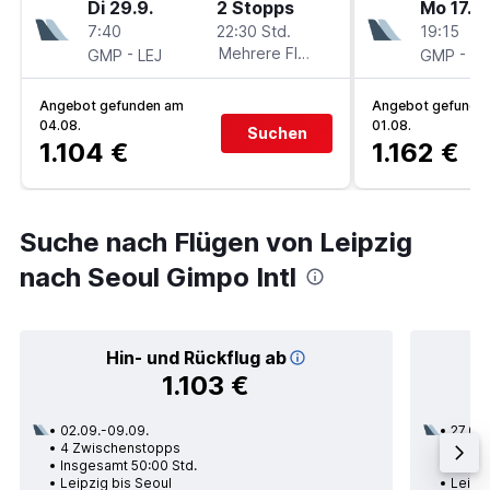
Di 29.9.
2 Stopps
Mo 17.8.
7:40
22:30 Std.
19:15
-
Mehrere Fluglinien
-
GMP
LEJ
GMP
LE
Angebot gefunden am
Angebot gefunde
04.08.
01.08.
Suchen
1.104 €
1.162 €
Suche nach Flügen von Leipzig
nach Seoul Gimpo Intl
Hin- und Rückflug ab
1.103 €
02.09.-09.09.
27.08.
4 Zwischenstopps
3 Zwi
Insgesamt 50:00 Std.
Insge
Leipzig bis Seoul
Leipzi