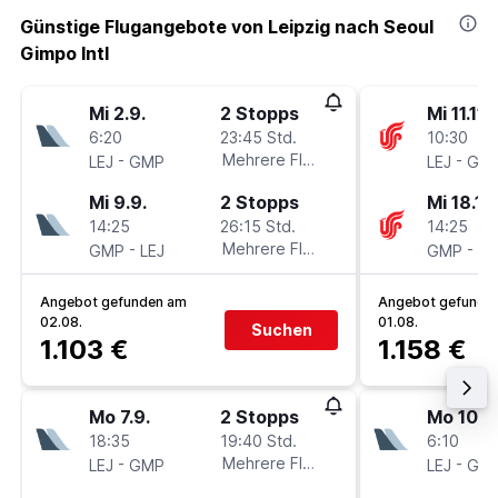
Günstige Flugangebote von Leipzig nach Seoul
Gimpo Intl
Mi 2.9.
2 Stopps
Mi 11.11.
6:20
23:45 Std.
10:30
-
Mehrere Fluglinien
-
LEJ
GMP
LEJ
GM
Mi 9.9.
2 Stopps
Mi 18.11.
14:25
26:15 Std.
14:25
-
Mehrere Fluglinien
-
GMP
LEJ
GMP
LE
Angebot gefunden am
Angebot gefunde
02.08.
01.08.
Suchen
1.103 €
1.158 €
Mo 7.9.
2 Stopps
Mo 10.8
18:35
19:40 Std.
6:10
-
Mehrere Fluglinien
-
LEJ
GMP
LEJ
GM