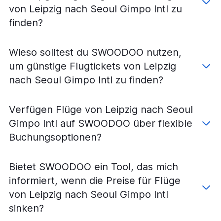
Flüge von Nürnberg nach Seoul Gimpo Intl
von Leipzig nach Seoul Gimpo Intl zu
Flüge von Hannover nach Seoul-Incheon
finden?
Flüge von Leipzig nach Seoul-Incheon
Flüge von Hannover nach Seoul Gimpo Intl
Wieso solltest du SWOODOO nutzen,
Flüge von Bremen nach Seoul-Incheon
um günstige Flugtickets von Leipzig
Flüge von Bremen nach Seoul Gimpo Intl
nach Seoul Gimpo Intl zu finden?
Flüge von Dresden nach Seoul Gimpo Intl
Flüge von Dresden nach Seoul-Incheon
Verfügen Flüge von Leipzig nach Seoul
Flüge von Münster nach Seoul-Incheon
Gimpo Intl auf SWOODOO über flexible
Flüge von Dortmund nach Seoul-Incheon
Buchungsoptionen?
Flüge von Memmingen nach Seoul-Incheon
Flüge von Münster nach Seoul Gimpo Intl
Bietet SWOODOO ein Tool, das mich
Flüge von Friedrichshafen nach Seoul-Incheon
informiert, wenn die Preise für Flüge
Flüge von Paderborn nach Seoul-Incheon
von Leipzig nach Seoul Gimpo Intl
Flüge von Saarbrücken nach Seoul-Incheon
sinken?