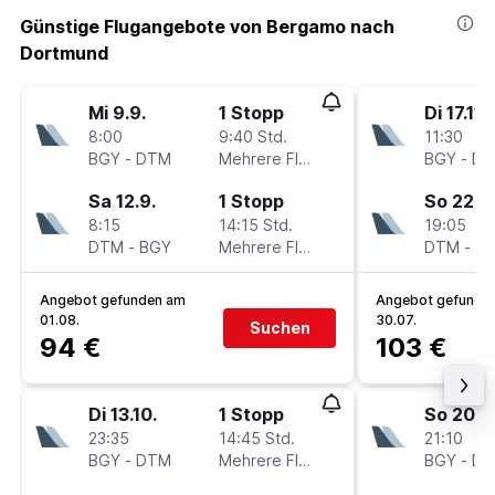
Günstige Flugangebote von Bergamo nach
Dortmund
Mi 9.9.
1 Stopp
Di 17.11.
8:00
9:40 Std.
11:30
BGY
-
DTM
Mehrere Fluglinien
BGY
-
D
Sa 12.9.
1 Stopp
So 22.11
8:15
14:15 Std.
19:05
DTM
-
BGY
Mehrere Fluglinien
DTM
-
B
Angebot gefunden am
Angebot gefunde
01.08.
30.07.
Suchen
94 €
103 €
Di 13.10.
1 Stopp
So 20.9
23:35
14:45 Std.
21:10
BGY
-
DTM
Mehrere Fluglinien
BGY
-
D