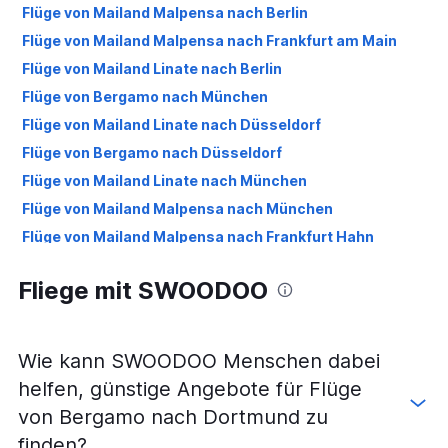
Flüge von Mailand Malpensa nach Berlin
Flüge von Mailand Malpensa nach Frankfurt am Main
Flüge von Mailand Linate nach Berlin
Flüge von Bergamo nach München
Flüge von Mailand Linate nach Düsseldorf
Flüge von Bergamo nach Düsseldorf
Flüge von Mailand Linate nach München
Flüge von Mailand Malpensa nach München
Flüge von Mailand Malpensa nach Frankfurt Hahn
Flüge von Verona nach München
Fliege mit SWOODOO
Flüge von Mailand Linate nach Frankfurt Hahn
Flüge von Mailand Linate nach Hamburg
Flüge von Mailand Malpensa nach Köln
Wie kann SWOODOO Menschen dabei
Flüge von Mailand Malpensa nach Stuttgart
helfen, günstige Angebote für Flüge
Flüge von Mailand Malpensa nach Hamburg
von Bergamo nach Dortmund zu
Flüge von Bergamo nach Hamburg
finden?