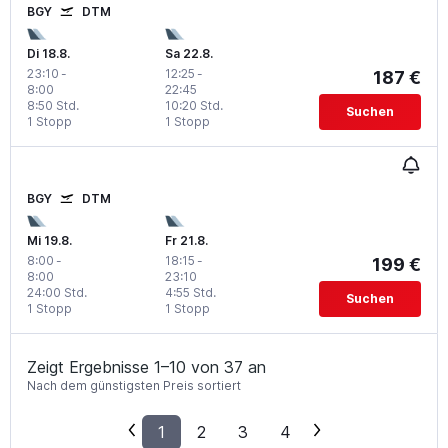
BGY
DTM
Di 18.8.
Sa 22.8.
23:10
-
12:25
-
187 €
8:00
22:45
8:50 Std.
10:20 Std.
Suchen
1 Stopp
1 Stopp
BGY
DTM
Mi 19.8.
Fr 21.8.
8:00
-
18:15
-
199 €
8:00
23:10
24:00 Std.
4:55 Std.
Suchen
1 Stopp
1 Stopp
Zeigt Ergebnisse 1–10 von 37 an
Nach dem günstigsten Preis sortiert
1
2
3
4