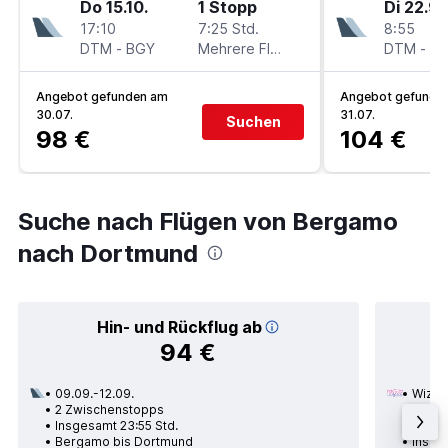
Do 15.10.
1 Stopp
Di 22.9.
17:10
7:25 Std.
8:55
DTM
-
BGY
Mehrere Fluglinien
DTM
-
B
Angebot gefunden am
Angebot gefunde
30.07.
31.07.
Suchen
98 €
104 €
Suche nach Flügen von Bergamo
nach Dortmund
Hin- und Rückflug ab
94 €
09.09.-12.09.
Wizz A
2 Zwischenstopps
07.10.
Insgesamt 23:55 Std.
1 Zwi
Bergamo bis Dortmund
Insge