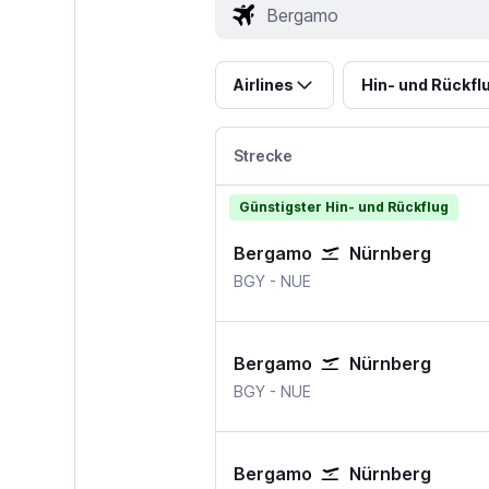
Airlines
Hin- und Rückfl
Strecke
Günstigster Hin- und Rückflug
Bergamo
Nürnberg
Mailand Bergamo
Nürnberg
BGY
-
NUE
Bergamo
Nürnberg
Mailand Bergamo
Nürnberg
BGY
-
NUE
Bergamo
Nürnberg