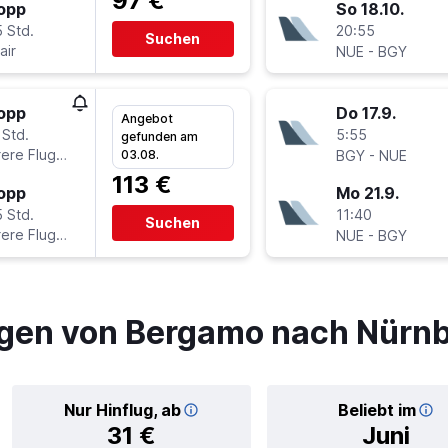
97 €
topp
So 18.10.
 Std.
20:55
Suchen
air
-
NUE
BGY
topp
Do 17.9.
Angebot
 Std.
5:55
gefunden am
ere Fluglinien
-
03.08.
BGY
NUE
113 €
topp
Mo 21.9.
 Std.
11:40
Suchen
ere Fluglinien
-
NUE
BGY
gen von Bergamo nach Nürn
Nur Hinflug, ab
Beliebt im
31 €
Juni