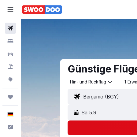
Flüge
Hotels
Mietwagen
Günstige Flüg
Pauschalreisen
Explore
Hin- und Rückflug
1 Erw
Trips
Sa 5.9.
Deutsch
Feedback