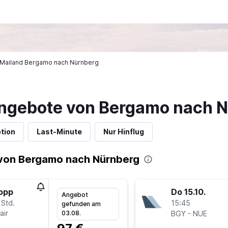
n Mailand Bergamo nach Nürnberg
ngebote von Bergamo nach 
tion
Last-Minute
Nur Hinflug
von Bergamo nach Nürnberg
topp
Do 15.10.
Angebot
 Std.
15:45
gefunden am
air
-
03.08.
BGY
NUE