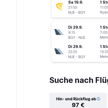
Sa 19.9.
1 S
21:50
11:05
-
Ryan
NUE
BGY
Di 29.9.
1 S
9:15
7:00
-
Mehr
BGY
NUE
Di 29.9.
1 S
22:25
13:35
-
Mehr
NUE
BGY
Suche nach Flü
Hin- und Rückflug ab
97 €