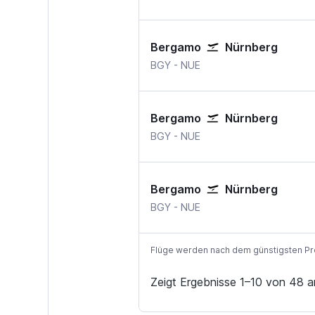
Bergamo
Nürnberg
Mailand Bergamo
Nürnberg
BGY
-
NUE
Bergamo
Nürnberg
Mailand Bergamo
Nürnberg
BGY
-
NUE
Bergamo
Nürnberg
Mailand Bergamo
Nürnberg
BGY
-
NUE
Flüge werden nach dem günstigsten Preis
Zeigt Ergebnisse 1–10 von 48 a