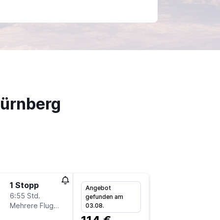
Nürnberg
1 Stopp
Mi 16.9.
Angebot
6:55 Std.
9:15
gefunden am
Mehrere Fluglinien
-
03.08.
BGY
N