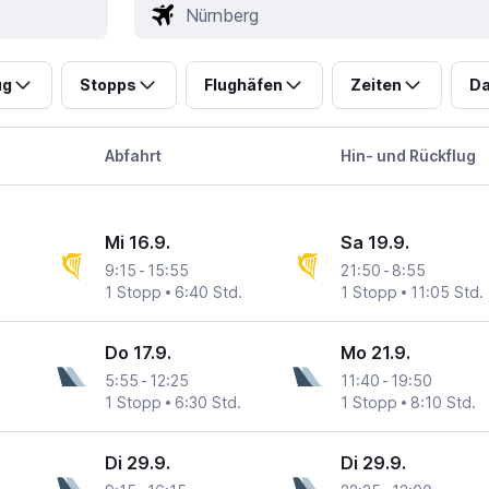
ug
Stopps
Flughäfen
Zeiten
Da
Abfahrt
Hin- und Rückflug
Mi 16.9.
Sa 19.9.
9:15
-
15:55
21:50
-
8:55
1 Stopp
6:40 Std.
1 Stopp
11:05 Std.
Do 17.9.
Mo 21.9.
5:55
-
12:25
11:40
-
19:50
1 Stopp
6:30 Std.
1 Stopp
8:10 Std.
Di 29.9.
Di 29.9.