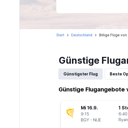
Start
Deutschland
Billige Flüge vo
Günstige Fluga
Günstigster Flug
Beste Op
Günstige Flugangebote 
Mi 16.9.
1 S
9:15
6:40
-
Ryan
BGY
NUE