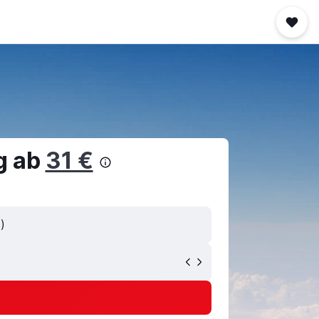
g ab
31 €