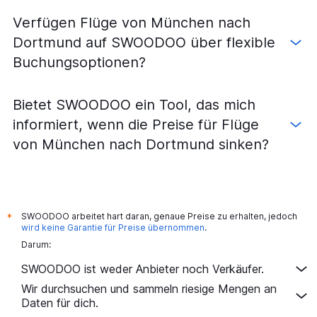
Flüge von Hamburg nach München
Verfügen Flüge von München nach
Flüge von Hamburg nach Düsseldorf
Dortmund auf SWOODOO über flexible
Flüge von Weeze, Niederrhein nach Berlin
Buchungsoptionen?
Flüge von Köln nach Düsseldorf
Flüge von Düsseldorf nach Hamburg
Bietet SWOODOO ein Tool, das mich
Flüge von Köln nach Frankfurt am Main
informiert, wenn die Preise für Flüge
Flüge von Frankfurt am Main nach Dresden
von München nach Dortmund sinken?
Flüge von Weeze, Niederrhein nach Frankfurt am Main
Flüge von Düsseldorf nach Frankfurt Hahn
Flüge von Frankfurt am Main nach München
Flüge von Hannover nach Frankfurt am Main
SWOODOO arbeitet hart daran, genaue Preise zu erhalten, jedoch
*
Flüge von Düsseldorf nach Stuttgart
wird keine Garantie für Preise übernommen
.
Darum:
Flüge von Frankfurt Hahn nach Berlin
Flüge von Nürnberg nach Frankfurt am Main
SWOODOO ist weder Anbieter noch Verkäufer.
Flüge von Köln nach Bremen
Wir durchsuchen und sammeln riesige Mengen an
Daten für dich.
Flüge von Stuttgart nach Berlin