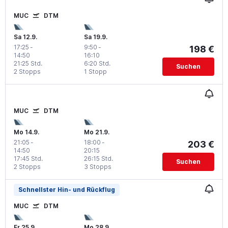
MUC
DTM
Sa 12.9.
Sa 19.9.
17:25
-
9:50
-
198 €
14:50
16:10
21:25 Std.
6:20 Std.
Suchen
2 Stopps
1 Stopp
MUC
DTM
Mo 14.9.
Mo 21.9.
21:05
-
18:00
-
203 €
14:50
20:15
17:45 Std.
26:15 Std.
Suchen
2 Stopps
3 Stopps
Schnellster Hin- und Rückflug
MUC
DTM
Fr 25.9.
Mo 28.9.