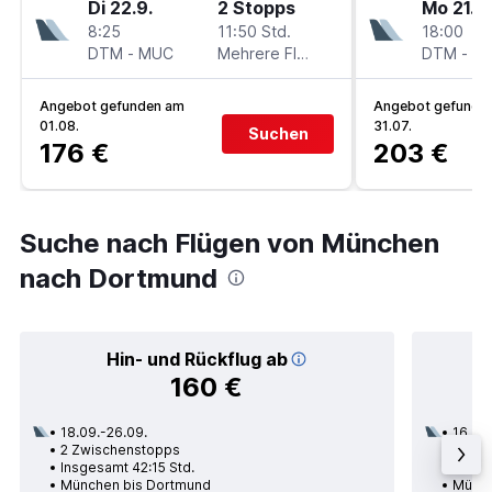
Di 22.9.
2 Stopps
Mo 21.9.
8:25
11:50 Std.
18:00
DTM
-
MUC
Mehrere Fluglinien
DTM
-
M
Angebot gefunden am
Angebot gefunde
01.08.
31.07.
Suchen
176 €
203 €
Suche nach Flügen von München
nach Dortmund
Hin- und Rückflug ab
160 €
18.09.-26.09.
16.09.
2 Zwischenstopps
2 Zwi
Insgesamt 42:15 Std.
Insge
München bis Dortmund
Münch