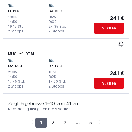
Fr 11.9.
So 13.9.
19:35
-
8:25
-
241 €
14:50
9:00
19:15 Std.
24:35 Std.
Suchen
2 Stopps
2 Stopps
MUC
DTM
Mo 14.9.
Do 17.9.
21:05
-
15:25
-
241 €
14:50
8:25
17:45 Std.
17:00 Std.
Suchen
2 Stopps
2 Stopps
Zeigt Ergebnisse 1–10 von 41 an
Nach dem günstigsten Preis sortiert
1
2
3
...
5