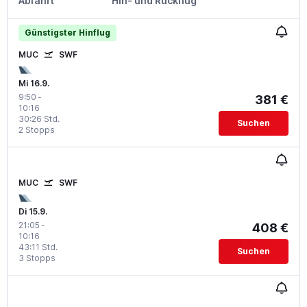
Abfahrt
Hin- und Rückflug
Günstigster Hinflug
MUC
SWF
Mi 16.9.
9:50
-
381 €
10:16
30:26 Std.
Suchen
2 Stopps
MUC
SWF
Di 15.9.
21:05
-
408 €
10:16
43:11 Std.
Suchen
3 Stopps