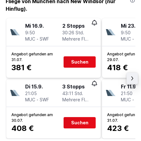
Fliege von München nach New Windsor (nur
Hinflug).
Mi 16.9.
2 Stopps
Mi 23.9.
9:50
30:26 Std.
9:50
MUC
-
SWF
Mehrere Fluglinien
MUC
-
S
Angebot gefunden am
Angebot gefunde
31.07.
29.07.
Suchen
381 €
418 €
Di 15.9.
3 Stopps
Fr 11.9.
21:05
43:11 Std.
21:50
MUC
-
SWF
Mehrere Fluglinien
MUC
-
S
Angebot gefunden am
Angebot gefunde
30.07.
31.07.
Suchen
408 €
423 €