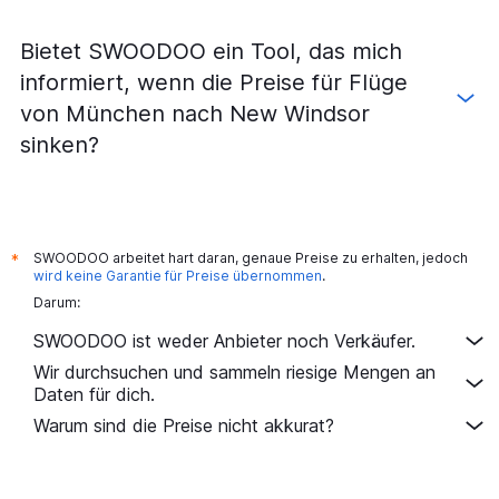
Flüge von Weeze, Niederrhein nach New York–John F.
Kennedy
Bietet SWOODOO ein Tool, das mich
Flüge von Hamburg nach Newark Liberty International
informiert, wenn die Preise für Flüge
Flüge von Weeze, Niederrhein nach Newark Liberty
von München nach New Windsor
International
sinken?
Flüge von Nürnberg nach New York La Guardia
Flüge von Leipzig nach New York–John F. Kennedy
Flüge von Dresden nach New York La Guardia
Flüge von Hamburg nach New York La Guardia
SWOODOO arbeitet hart daran, genaue Preise zu erhalten, jedoch
*
wird keine Garantie für Preise übernommen
.
Flüge von Hannover nach Newark Liberty International
Darum:
Flüge von Nürnberg nach New York–John F. Kennedy
SWOODOO ist weder Anbieter noch Verkäufer.
Flüge von Nürnberg nach Newark Liberty International
Wir durchsuchen und sammeln riesige Mengen an
Flüge von Dresden nach Newark Liberty International
Daten für dich.
Flüge von Dresden nach New York–John F. Kennedy
Warum sind die Preise nicht akkurat?
Flüge von Hannover nach New York–John F. Kennedy
Flüge von Bremen nach Newark Liberty International