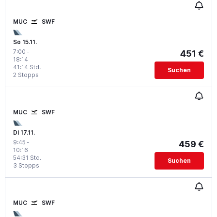
MUC
SWF
So 15.11.
7:00
-
451 €
18:14
41:14 Std.
Suchen
2 Stopps
MUC
SWF
Di 17.11.
9:45
-
459 €
10:16
54:31 Std.
Suchen
3 Stopps
MUC
SWF