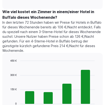
of
durchschnittlichen
hat
interactive
Zimmerpreis,
chart
1
der
Wie viel kostet ein Zimmer in einem/einer Hotel in
Y-
für
Achse,
Buffalo dieses Wochenende?
heute
die
In den letzten 72 Stunden haben wir Preise für Hotels in Buffalo
Nacht
den
für dieses Wochenende bereits ab 106 €/Nacht entdeckt. Falls
in
durchschnittlichen
du speziell nach einem 3-Sterne-Hotel für dieses Wochenende
den
Zimmerpreis
suchst: Unsere Nutzer haben Preise schon ab 126 €/Nacht
letzten
anzeigt.
gefunden. Für ein 4-Sterne-Hotel in Buffalo betrug der
3
günstigste kürzlich gefundene Preis 214 €/Nacht für dieses
Tagen
Wochenende.
gefunden
wurde,
aggregiert
450 €
nach
Bar
Chart
Sternebewertung.
graphic.
chart
with
Das
300 €
4
Diagramm
bars.
hat
1
150 €
Das
X-
folgende
Achse,
Diagramm
die
zeigt
0
die