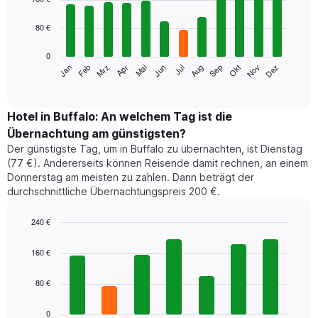
with
12
80 €
bars.
0
Das
Jan
Feb
Mrz
Apr
Mai
Jun
Jul
Aug
Sep
Okt
Nov
Dez
folgende
End
of
Diagramm
interactive
zeigt
chart
den
Hotel in Buffalo: An welchem Tag ist die
durchschnittlichen
Übernachtung am günstigsten?
Zimmerpreis
Der günstigste Tag, um in Buffalo zu übernachten, ist Dienstag
im
(77 €). Andererseits können Reisende damit rechnen, an einem
jeweiligen
Donnerstag am meisten zu zahlen. Dann beträgt der
Monat
durchschnittliche Übernachtungspreis 200 €.
an.
Das
Diagramm
240 €
hat
Bar
Chart
1
graphic.
chart
160 €
with
X-
7
Achse,
80 €
bars.
die
die
Das
0
Monate