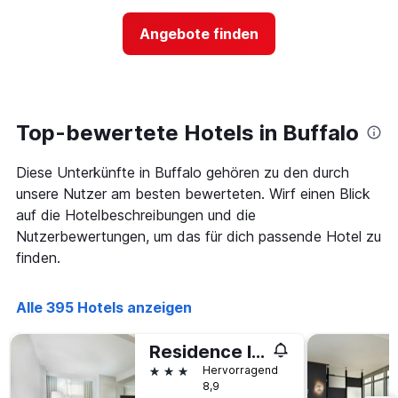
nach
der
Sternen
Preis
Angebote finden
anzeigt
für
Das
ein
Diagramm
Zimmer
hat
ändert,
1
je
Y-
näher
Top-bewertete Hotels in Buffalo
Achse,
das
die
Aufenthaltsdatum
den
Diese Unterkünfte in Buffalo gehören zu den durch
rückt.
durchschnittlichen
Das
unsere Nutzer am besten bewerteten. Wirf einen Blick
Zimmerpreis
Diagramm
auf die Hotelbeschreibungen und die
an
hat
Nutzerbewertungen, um das für dich passende Hotel zu
diesem
1
Wochenende
finden.
X-
anzeigt,
Achse,
der
die
in
Alle 395 Hotels anzeigen
die
den
Anzahl
letzten
der
Residence Inn by Marriott Buffalo Downtown
3
Tage
3 Sterne
Tagen
Hervorragend
vor
8,9
gefunden
dem