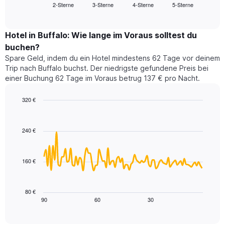
2-Sterne
3-Sterne
4-Sterne
5-Sterne
den
End
Hotelkategorien
of
durchschnittlichen
nach
interactive
Zimmerpreis
chart
Sternen
für
Hotel in Buffalo: Wie lange im Voraus solltest du
anzeigt
dieses
buchen?
Das
Wochenende
Diagramm
Spare Geld, indem du ein Hotel mindestens 62 Tage vor deinem
in
hat
Trip nach Buffalo buchst. Der niedrigste gefundene Preis bei
den
1
einer Buchung 62 Tage im Voraus betrug 137 € pro Nacht.
letzten
Y-
3
Achse,
320 €
Tagen,
die
aggregiert
Line
Chart
den
graphic.
chart
nach
durchschnittlichen
with
Sternebewertung.
240 €
Zimmerpreis
90
Das
für
data
Diagramm
points.
heute
hat
160 €
Nacht
1
Das
in
X-
folgende
den
Achse,
Diagramm
letzten
80 €
die
zeigt,
3
90
60
30
End
die
of
wie
Tagen
interactive
Hotelkategorien
sich
anzeigt.
chart