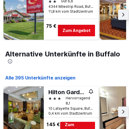
2 Sterne
Gut 6,6
4344 Milestrip Road, Buffalo, NY, USA
11,8 km vom Stadtzentrum
75 €
Zum Angebot
Alternative Unterkünfte in Buffalo
Alle 395 Unterkünfte anzeigen
Hilton Garden Inn Buffalo Downtown
3 Sterne
Hervorragend
8,1
10 Lafayette Square, Buffalo, NY, USA
0,4 km vom Stadtzentrum
145 €
Zum