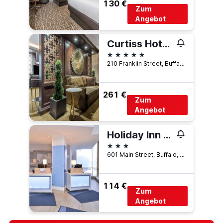
130 €
Zum
Angebot
Curtiss Hotel, an Ascend Collection Hotel
5 Sterne
210 Franklin Street, Buffalo, NY, USA
261 €
Zum
Angebot
Holiday Inn Express & Suites Buffalo Downtown - Medical Ctr By IHG
3 Sterne
601 Main Street, Buffalo, NY, USA
114 €
Zum
Angebot