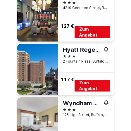
3 Sterne
4219 Genesee Street, Buffalo, NY, USA
127 €
Zum
Angebot
Hyatt Regency Buffalo Hotel And Conference Center
3 Sterne
2 Fountain Plaza, Buffalo, NY, USA
117 €
Zum
Angebot
Wyndham Garden Buffalo Downtown
3 Sterne
125 High Street, Buffalo, NY, USA