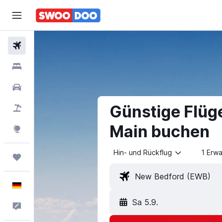
Flüge
Hotels
Mietwagen
Günstige Flüg
Pauschalreisen
Main buchen
Explore
Hin- und Rückflug
1 Erw
Trips
Deutsch
Sa 5.9.
Feedback