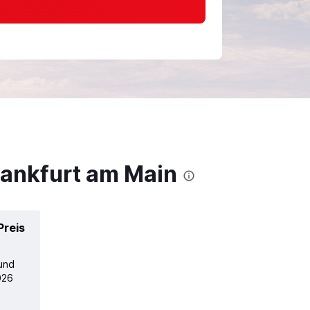
rankfurt am Main
Preis
 und
026