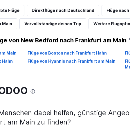
ebte Flüge
Direktflüge nach Deutschland
Flüge nach
m Main
Vervollständige deinen Trip
Weitere Flugopti
üge von New Bedford nach Frankfurt am Main
 am Main
Flüge von Boston nach Frankfurt Hahn
Fl
t Hahn
Flüge von Hyannis nach Frankfurt am Main
Fl
Ma
WOODOO
nschen dabei helfen, günstige Angebo
rt am Main zu finden?