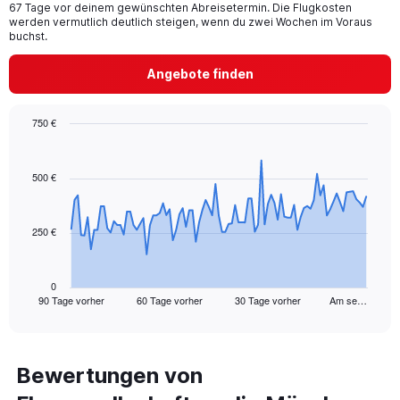
67 Tage vor deinem gewünschten Abreisetermin. Die Flugkosten
chart
werden vermutlich deutlich steigen, wenn du zwei Wochen im Voraus
has
buchst.
1
Y
Angebote finden
axis
displaying
values.
750 €
Range:
Chart
Chart
0
graphic.
with
to
91
500 €
75.
data
points.
250 €
The
chart
has
1
0
90 Tage vorher
60 Tage vorher
30 Tage vorher
Am se…
X
End
of
axis
interactive
displaying
chart
categories.
Range:
Bewertungen von
91