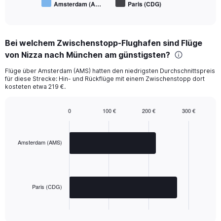
Amsterdam (A…
Paris (CDG)
End
of
interactive
chart
Bei welchem Zwischenstopp-Flughafen sind Flüge
von Nizza nach München am günstigsten?
Flüge über Amsterdam (AMS) hatten den niedrigsten Durchschnittspreis
für diese Strecke: Hin- und Rückflüge mit einem Zwischenstopp dort
kosteten etwa 219 €.
0
100 €
200 €
300 €
Bar
Chart
graphic.
chart
with
2
Amsterdam (AMS)
bars.
The
chart
has
Paris (CDG)
1
X
End
of
axis
interactive