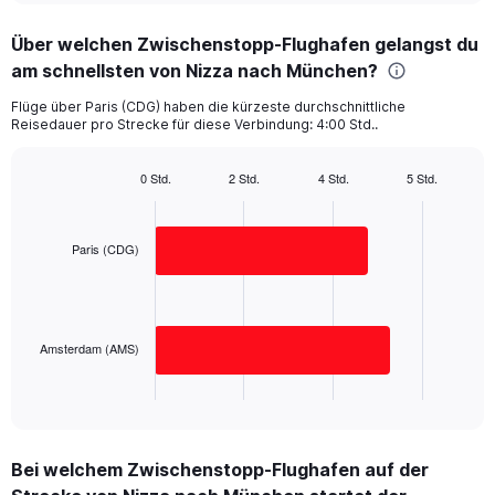
displaying
chart
categories.
Über welchen Zwischenstopp-Flughafen gelangst du
Range:
am schnellsten von Nizza nach München?
2
categories.
Flüge über Paris (CDG) haben die kürzeste durchschnittliche
The
Reisedauer pro Strecke für diese Verbindung: 4:00 Std..
chart
has
1
0 Std.
2 Std.
4 Std.
5 Std.
Bar
Y
Chart
graphic.
chart
axis
with
displaying
2
Paris (CDG)
values.
bars.
Range:
0
The
to
chart
300.
has
Amsterdam (AMS)
1
X
End
of
axis
interactive
displaying
chart
categories.
Bei welchem Zwischenstopp-Flughafen auf der
Range: