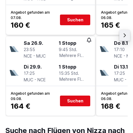
Angebot gefunden am
Angebot gefunde
07.08.
06.08.
Suchen
160 €
165 €
Sa 26.9.
1 Stopp
Do 8.10.
23:55
9:45 Std.
17:10
-
Mehrere Fluglinien
-
NCE
MUC
NCE
MU
Di 29.9.
1 Stopp
Di 13.10.
17:25
15:35 Std.
17:25
-
Mehrere Fluglinien
-
MUC
NCE
MUC
N
Angebot gefunden am
Angebot gefunde
09.08.
06.08.
Suchen
164 €
168 €
Suche nach Flügen von Nizza nach