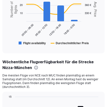
displaying
Combination
Chart
Number of
Avg. Price
values.
20
360 €
graphic.
chart
flights
Range:
with
10
330 €
2
0
data
to
series.
450.
18:00 – 0:00
00:00 – 06:00
06:00 – 12:00
12:00 – 18:00
The
chart
has
Flight availability
Durchschnittlicher Preis
1
End
of
X
interactive
axis
chart
displaying
Wöchentliche Flugverfügbarkeit für die Strecke
categories.
Range:
Nizza-München
6
Die meisten Flüge von NCE nach MUC finden planmäßig an einem
categories.
Samstag statt (im Durchschnitt 12). An einen Montag hast du weniger
The
Flugoptionen. Dann finden planmäßig die wenigsten Flüge statt
chart
(durchschnittlich 3).
has
2
15
Y
Bar
Chart
axes
graphic.
chart