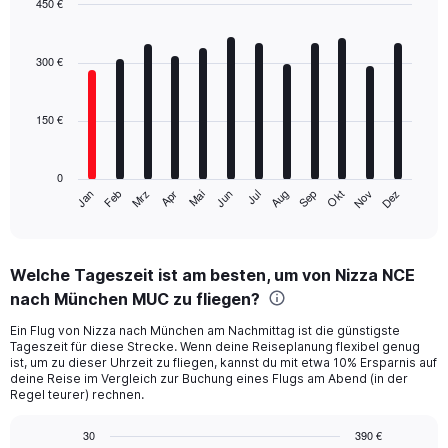
450 €
Bar
Chart
graphic.
chart
with
300 €
12
bars.
150 €
The
chart
has
0
1
Mrz
Jun
Sep
Dez
Jan
Apr
Jul
Okt
Feb
Mai
Aug
Nov
X
End
of
axis
interactive
displaying
chart
categories.
Welche Tageszeit ist am besten, um von Nizza NCE
Range:
nach München MUC zu fliegen?
12
categories.
Ein Flug von Nizza nach München am Nachmittag ist die günstigste
The
Tageszeit für diese Strecke. Wenn deine Reiseplanung flexibel genug
chart
ist, um zu dieser Uhrzeit zu fliegen, kannst du mit etwa 10% Ersparnis auf
has
deine Reise im Vergleich zur Buchung eines Flugs am Abend (in der
1
Regel teurer) rechnen.
Y
axis
30
390 €