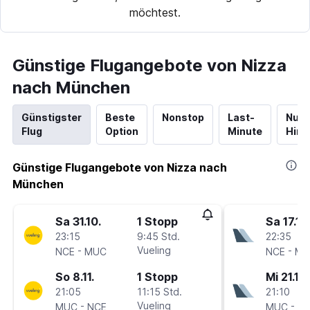
möchtest.
Günstige Flugangebote von Nizza
nach München
Günstigster
Beste
Nonstop
Last-
Nur
Flug
Option
Minute
Hinf
Günstige Flugangebote von Nizza nach
München
Sa 31.10.
1 Stopp
Sa 17.10
23:15
9:45 Std.
22:35
-
Vueling
-
NCE
MUC
NCE
MU
So 8.11.
1 Stopp
Mi 21.10.
21:05
11:15 Std.
21:10
-
Vueling
-
MUC
NCE
MUC
N