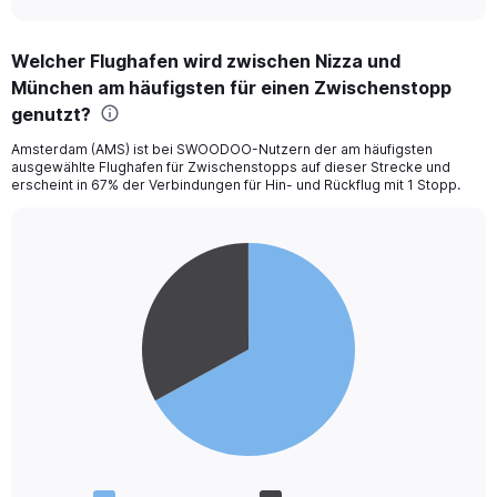
0
to
15.
Welcher Flughafen wird zwischen Nizza und
München am häufigsten für einen Zwischenstopp
genutzt?
Amsterdam (AMS) ist bei SWOODOO-Nutzern der am häufigsten
ausgewählte Flughafen für Zwischenstopps auf dieser Strecke und
erscheint in 67% der Verbindungen für Hin- und Rückflug mit 1 Stopp.
Pie
Chart
graphic.
chart
with
2
slices.