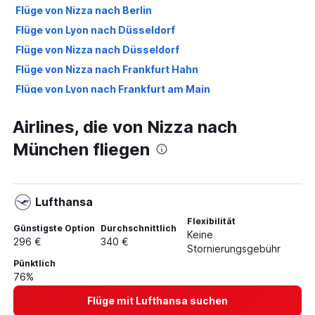
Flüge von Nizza nach Berlin
Flüge von Lyon nach Düsseldorf
Flüge von Nizza nach Düsseldorf
Flüge von Nizza nach Frankfurt Hahn
Flüge von Lyon nach Frankfurt am Main
Flüge von Nizza nach Köln
Airlines, die von Nizza nach
Flüge von Marseille nach Frankfurt Hahn
München fliegen
Flüge von Marseille nach Düsseldorf
Flüge von Nizza nach Weeze, Niederrhein
Flüge von Marseille nach Weeze, Niederrhein
Lufthansa
Flüge von Nizza nach Hamburg
Flexibilität
Flüge von Lyon nach Stuttgart
Günstigste Option
Durchschnittlich
Keine
296 €
340 €
Flüge von Lyon nach Hamburg
Stornierungsgebühr
Pünktlich
Flüge von Marseille nach Hamburg
76%
Flüge von Marseille nach Köln
Flüge mit Lufthansa suchen
Flüge von Lyon nach Köln