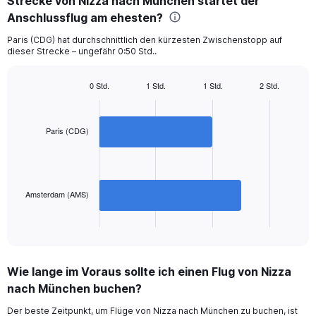
Strecke von Nizza nach München startet der
2
categories.
Anschlussflug am ehesten?
The
chart
Paris (CDG) hat durchschnittlich den kürzesten Zwischenstopp auf
dieser Strecke – ungefähr 0:50 Std..
has
1
Y
0 Std.
1 Std.
1 Std.
2 Std.
axis
Bar
Chart
displaying
graphic.
chart
with
values.
2
Paris (CDG)
Range:
bars.
0
to
The
300.
chart
has
Amsterdam (AMS)
1
X
End
of
axis
interactive
displaying
chart
categories.
Wie lange im Voraus sollte ich einen Flug von Nizza
Range:
nach München buchen?
2
categories.
Der beste Zeitpunkt, um Flüge von Nizza nach München zu buchen, ist
The