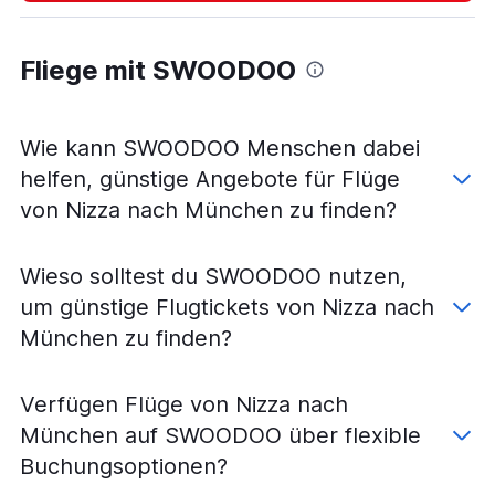
Flüge von Lyon nach Weeze, Niederrhein
Flüge von Lyon nach Nürnberg
Fliege mit SWOODOO
Flüge von Nizza nach Stuttgart
Flüge von Lyon nach Hannover
Flüge von Lyon nach Leipzig
Wie kann SWOODOO Menschen dabei
Flüge von Nizza nach Hannover
helfen, günstige Angebote für Flüge
Flüge von Marseille nach Stuttgart
von Nizza nach München zu finden?
Flüge von Nizza nach Nürnberg
Flüge von Nizza nach Bremen
Wieso solltest du SWOODOO nutzen,
Flüge von Lyon nach Dortmund
um günstige Flugtickets von Nizza nach
Flüge von Lyon nach Münster
München zu finden?
Flüge von Lyon nach Bremen
Flüge von Nizza nach Dortmund
Verfügen Flüge von Nizza nach
Flüge von Marseille nach Nürnberg
München auf SWOODOO über flexible
Flüge von Marseille nach Hannover
Buchungsoptionen?
Flüge von Lyon nach Dresden