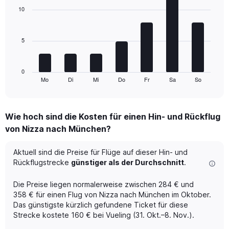
displaying
with
10
Avg.
7
Price
bars.
and
Number
5
The
of
chart
flights.
has
1
0
Mo
Di
Mi
Do
Fr
Sa
So
X
End
of
axis
interactive
displaying
chart
categories.
Wie hoch sind die Kosten für einen Hin- und Rückflug
Range:
von Nizza nach München?
7
categories.
The
Aktuell sind die Preise für Flüge auf dieser Hin- und
chart
Rückflugstrecke
günstiger als der Durchschnitt
.
has
1
Die Preise liegen normalerweise zwischen 284 € und
Y
358 € für einen Flug von Nizza nach München im Oktober.
axis
Das günstigste kürzlich gefundene Ticket für diese
displaying
Strecke kostete 160 € bei Vueling (31. Okt.–8. Nov.).
values.
Range: