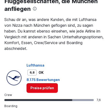
Fluggesellschaften, die München
categories.
The
anfliegen
chart
has
1
Schau dir an, was andere Kunden, die mit Lufthansa
Y
von Nizza nach München geflogen sind, zu sagen
axis
haben. Du kannst ebenso einsehen, wie jede Airline im
displaying
Vergleich mit anderen in Sachen Unterhaltungsoptionen,
values.
Range:
Komfort, Essen, Crew/Service und Boarding
0
abschneidet.
to
750.
Lufthansa
OK
6,8
8.175 Bewertungen
Preise prüfen
Crew
7,6
Boarding