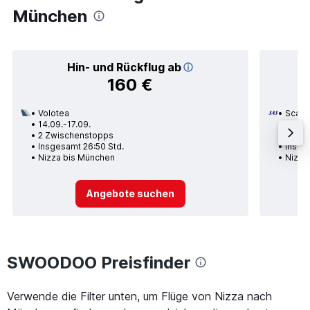
München
Hin- und Rückflug ab
160 €
Volotea
Scandi
14.09.-17.09.
20.08
2 Zwischenstopps
1 Zwi
Insgesamt 26:50 Std.
Insge
Nizza bis München
Nizza
Angebote suchen
SWOODOO Preisfinder
Verwende die Filter unten, um Flüge von Nizza nach