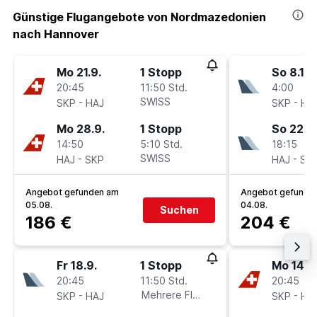
Günstige Flugangebote von Nordmazedonien
nach Hannover
Mo 21.9.
1 Stopp
So 8.11.
20:45
11:50 Std.
4:00
-
SWISS
-
SKP
HAJ
SKP
HA
Mo 28.9.
1 Stopp
So 22.11
14:50
5:10 Std.
18:15
-
SWISS
-
HAJ
SKP
HAJ
SK
Angebot gefunden am
Angebot gefunde
05.08.
04.08.
Suchen
186 €
204 €
Fr 18.9.
1 Stopp
Mo 14.9
20:45
11:50 Std.
20:45
-
Mehrere Fluglinien
-
SKP
HAJ
SKP
HA