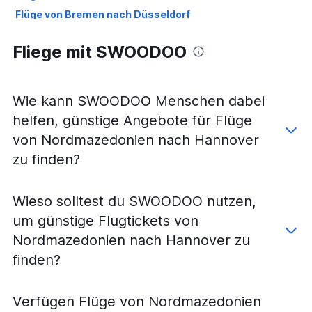
Flüge von Bremen nach Düsseldorf
Flüge von München nach Düsseldorf
Fliege mit SWOODOO
Flüge von Berlin nach Frankfurt am Main
Flüge von Frankfurt am Main nach Nürnberg
Flüge von Frankfurt am Main nach Weeze, Niederrhein
Wie kann SWOODOO Menschen dabei
Flüge von Warschau–Chopin nach Düsseldorf
helfen, günstige Angebote für Flüge
Flüge von Frankfurt am Main nach Köln
von Nordmazedonien nach Hannover
Flüge von Hamburg nach München
zu finden?
Flüge von München nach Hamburg
Flüge von Nürnberg nach Frankfurt am Main
Wieso solltest du SWOODOO nutzen,
Flüge von Frankfurt am Main nach Dresden
um günstige Flugtickets von
Flüge von Köln nach Düsseldorf
Nordmazedonien nach Hannover zu
Flüge von Düsseldorf nach Dresden
finden?
Flüge von Düsseldorf nach Leipzig
Flüge von Düsseldorf nach Hamburg
Verfügen Flüge von Nordmazedonien
Flüge von Weeze, Niederrhein nach München