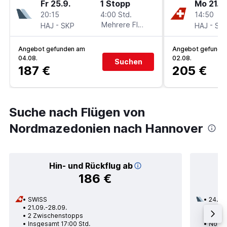
Fr 25.9.
1 Stopp
Mo 21.9.
20:15
4:00 Std.
14:50
-
Mehrere Fluglinien
-
HAJ
SKP
HAJ
SK
Angebot gefunden am
Angebot gefunde
04.08.
02.08.
Suchen
187 €
205 €
Suche nach Flügen von
Nordmazedonien nach Hannover
Hin- und Rückflug ab
186 €
SWISS
24.08
21.09.-28.09.
2 Zwi
2 Zwischenstopps
Insge
Insgesamt 17:00 Std.
Nordm