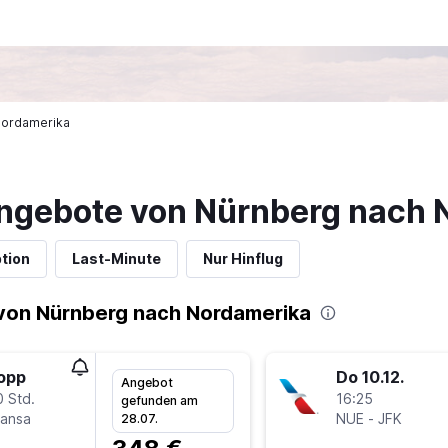
 Nordamerika
ngebote von Nürnberg nach 
tion
Last-Minute
Nur Hinflug
von Nürnberg nach Nordamerika
topp
Do 10.12.
Angebot
0 Std.
16:25
gefunden am
hansa
NUE
-
JFK
28.07.