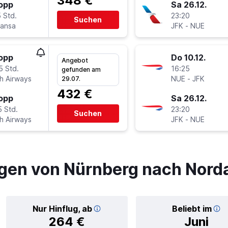
348 €
topp
Sa 26.12.
 Std.
23:20
Suchen
hansa
JFK
-
NUE
topp
Do 10.12.
Angebot
5 Std.
16:25
gefunden am
sh Airways
NUE
-
JFK
29.07.
432 €
topp
Sa 26.12.
5 Std.
23:20
Suchen
sh Airways
JFK
-
NUE
gen von Nürnberg nach Nord
Nur Hinflug, ab
Beliebt im
264 €
Juni