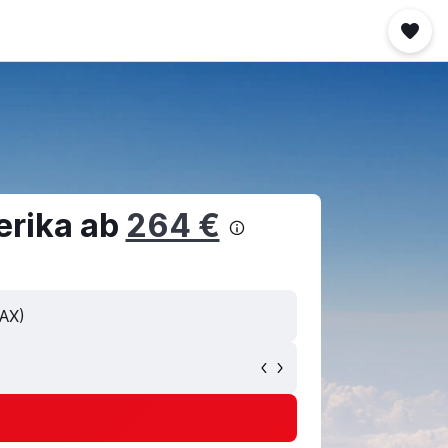
erika ab
264 €