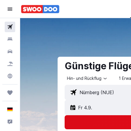
Flüge
Hotels
Mietwagen
Günstige Flüg
Pauschalreisen
Explore
Hin- und Rückflug
1 Erw
Trips
Fr 4.9.
Deutsch
Feedback