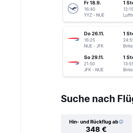
Fr 18.9.
1 S
16:40
12:15
YYZ
-
NUE
Luft
Do 26.11.
1 S
16:25
24:5
NUE
-
JFK
Briti
So 29.11.
1 S
21:50
13:5
JFK
-
NUE
Briti
Suche nach Flü
Hin- und Rückflug ab
348 €