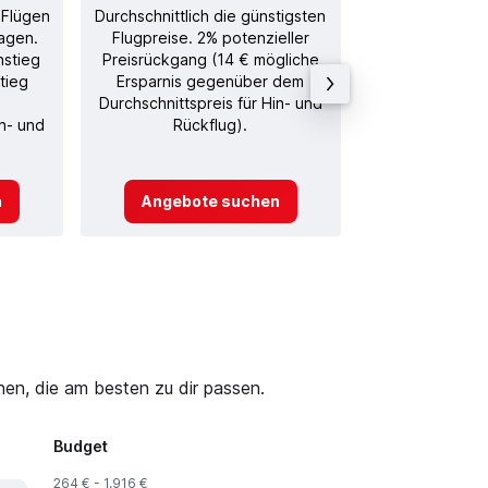
 Flügen
Durchschnittlich die günstigsten
Durchschnitt
agen.
Flugpreise. 2% potenzieller
Rückflug in
nstieg
Preisrückgang (14 € mögliche
tieg
Ersparnis gegenüber dem
Durchschnittspreis für Hin- und
in- und
Rückflug).
n
Angebote suchen
Angebot
en, die am besten zu dir passen.
Budget
264 € - 1.916 €