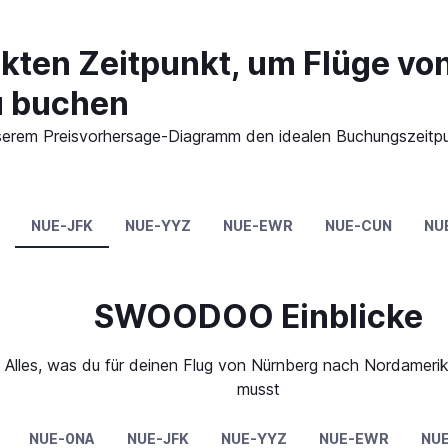
ekten Zeitpunkt, um Flüge vo
u buchen
 unserem Preisvorhersage-Diagramm den idealen Buchungszeitp
NUE-JFK
NUE-YYZ
NUE-EWR
NUE-CUN
NU
SWOODOO Einblicke
Alles, was du für deinen Flug von Nürnberg nach Nordameri
musst
NUE-0NA
NUE-JFK
NUE-YYZ
NUE-EWR
NU