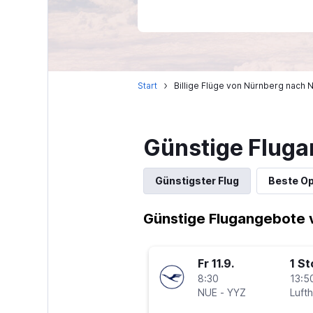
Start
Billige Flüge von Nürnberg nach
Günstige Fluga
Günstigster Flug
Beste Op
Günstige Flugangebote 
Fr 11.9.
1 S
8:30
13:5
NUE
-
YYZ
Luft