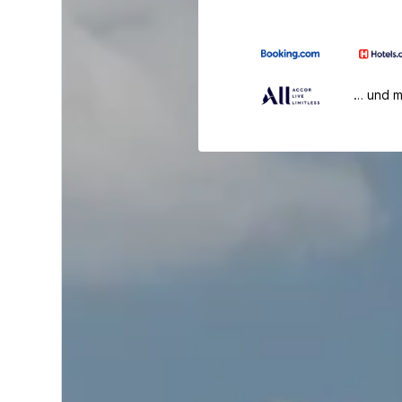
… und 