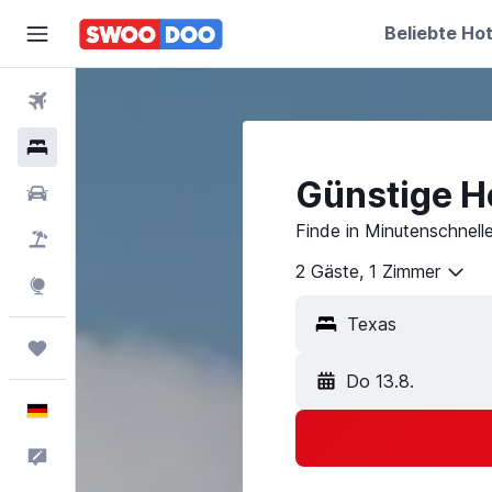
Beliebte Hot
Flüge
Hotels
Günstige Ho
Mietwagen
Finde in Minutenschnell
Pauschalreisen
2 Gäste, 1 Zimmer
Explore
Trips
Do 13.8.
Deutsch
Feedback