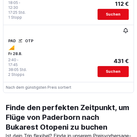
18:05
-
112 €
12:30
17:25 Std.
Suchen
1 Stopp
PAD
OTP
Fr 28.8.
2:40
-
431 €
17:45
38:05 Std.
Suchen
2 Stopps
Nach dem günstigsten Preis sortiert
Finde den perfekten Zeitpunkt, um
Flüge von Paderborn nach
Bukarest Otopeni zu buchen
Ist dein Trip flexibel? Finde in unserem Preisvorhersage-