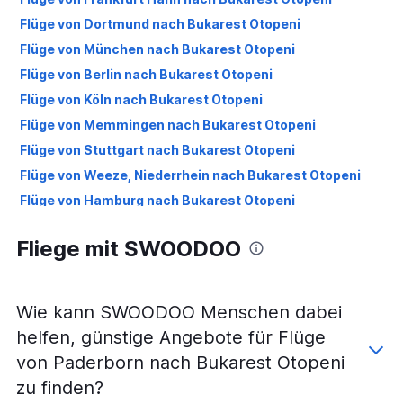
Flüge von Dortmund nach Bukarest Otopeni
Flüge von München nach Bukarest Otopeni
Flüge von Berlin nach Bukarest Otopeni
Flüge von Köln nach Bukarest Otopeni
Flüge von Memmingen nach Bukarest Otopeni
Flüge von Stuttgart nach Bukarest Otopeni
Flüge von Weeze, Niederrhein nach Bukarest Otopeni
Flüge von Hamburg nach Bukarest Otopeni
Flüge von Nürnberg nach Bukarest Otopeni
Fliege mit SWOODOO
Flüge von Hannover nach Bukarest Otopeni
Flüge von Bremen nach Bukarest Otopeni
Flüge von Leipzig nach Bukarest Otopeni
Wie kann SWOODOO Menschen dabei
Flüge von Karlsruhe nach Bukarest Otopeni
helfen, günstige Angebote für Flüge
Flüge von Münster nach Bukarest Otopeni
von Paderborn nach Bukarest Otopeni
Flüge von Saarbrücken nach Bukarest Otopeni
zu finden?
Flüge von Dresden nach Bukarest Otopeni