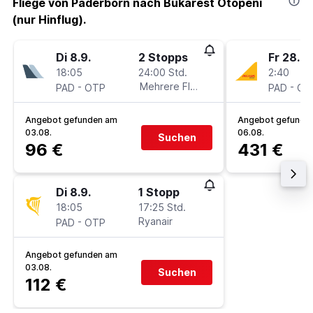
Fliege von Paderborn nach Bukarest Otopeni
(nur Hinflug).
Di 8.9.
2 Stopps
Fr 28.8.
18:05
24:00 Std.
2:40
-
Mehrere Fluglinien
-
PAD
OTP
PAD
OT
Angebot gefunden am
Angebot gefunde
03.08.
06.08.
Suchen
96 €
431 €
Di 8.9.
1 Stopp
18:05
17:25 Std.
-
Ryanair
PAD
OTP
Angebot gefunden am
03.08.
Suchen
112 €