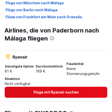
Flüge von München nach Málaga
Flüge von Berlin nach Málaga
Flüge von Frankfurt am Main nach Granada
Flüge von Frankfurt Hahn nach Málaga
Airlines, die von Paderborn nach
Flüge von Hamburg nach Málaga
Málaga fliegen
Flüge von Düsseldorf nach Sevilla
Flüge von Stuttgart nach Granada
Flüge von Berlin nach Granada
Ryanair
Flüge von Düsseldorf nach Jerez de la Frontera
Flexibilität
Flüge von München nach Granada
Günstigste Option
Durchschnittlich
Keine
81 €
189 €
Flüge von Frankfurt am Main nach Jerez de la Frontera
Stornierungsgebühr
Pünktlich
Flüge von Frankfurt Hahn nach Sevilla
Nicht verfügbar
Flüge von München nach Sevilla
Flüge mit Ryanair suchen
Flüge von Weeze, Niederrhein nach Sevilla
Flüge von Hamburg nach Sevilla
Flüge von Berlin nach Sevilla