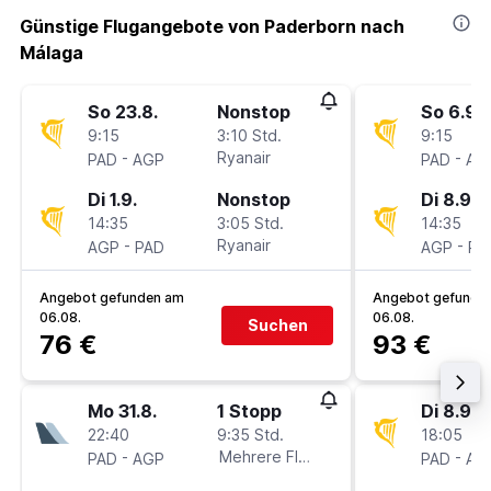
Günstige Flugangebote von Paderborn nach
Málaga
So 23.8.
Nonstop
So 6.9.
9:15
3:10 Std.
9:15
-
Ryanair
-
PAD
AGP
PAD
AG
Di 1.9.
Nonstop
Di 8.9.
14:35
3:05 Std.
14:35
-
Ryanair
-
AGP
PAD
AGP
PA
Angebot gefunden am
Angebot gefunde
06.08.
06.08.
Suchen
76 €
93 €
Mo 31.8.
1 Stopp
Di 8.9.
22:40
9:35 Std.
18:05
-
Mehrere Fluglinien
-
PAD
AGP
PAD
AG