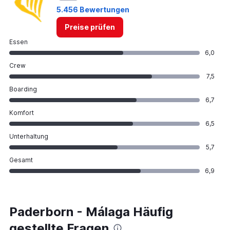
5.456 Bewertungen
Preise prüfen
Essen
6,0
Crew
7,5
Boarding
6,7
Komfort
6,5
Unterhaltung
5,7
Gesamt
6,9
Paderborn - Málaga Häufig
gestellte Fragen