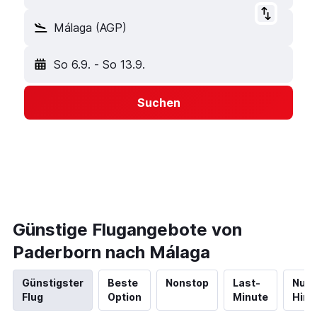
Málaga (AGP)
So 6.9.
-
So 13.9.
Suchen
Günstige Flugangebote von
Paderborn nach Málaga
Günstigster
Beste
Nonstop
Last-
Nur
Flug
Option
Minute
Hinf