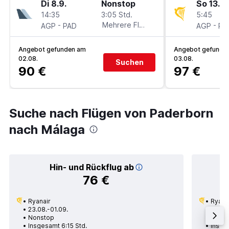
Di 8.9.
Nonstop
So 13.9.
14:35
3:05 Std.
5:45
-
Mehrere Fluglinien
-
AGP
PAD
AGP
PA
Angebot gefunden am
Angebot gefunde
02.08.
03.08.
Suchen
90 €
97 €
Suche nach Flügen von Paderborn
nach Málaga
Hin- und Rückflug ab
76 €
Ryanair
Ryana
23.08.-01.09.
23.08
Nonstop
Nons
Insgesamt 6:15 Std.
Insge