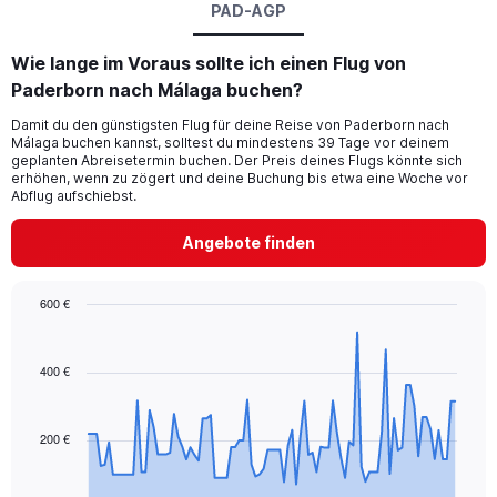
PAD-AGP
Wie lange im Voraus sollte ich einen Flug von
Paderborn nach Málaga buchen?
Damit du den günstigsten Flug für deine Reise von Paderborn nach
Málaga buchen kannst, solltest du mindestens 39 Tage vor deinem
geplanten Abreisetermin buchen. Der Preis deines Flugs könnte sich
erhöhen, wenn zu zögert und deine Buchung bis etwa eine Woche vor
Abflug aufschiebst.
Angebote finden
600 €
Chart
Chart
graphic.
with
91
400 €
data
points.
200 €
The
chart
has