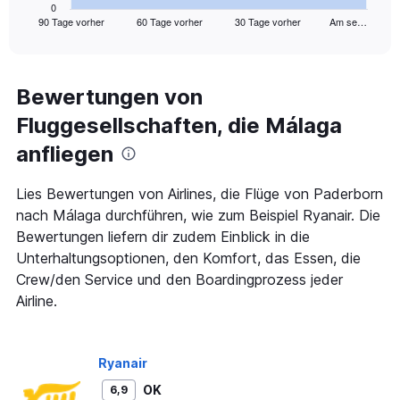
1
0
90 Tage vorher
60 Tage vorher
30 Tage vorher
Am se…
X
End
of
axis
interactive
displaying
chart
categories.
Range:
Bewertungen von
91
Fluggesellschaften, die Málaga
categories.
The
anfliegen
chart
has
1
Lies Bewertungen von Airlines, die Flüge von Paderborn
Y
nach Málaga durchführen, wie zum Beispiel Ryanair. Die
axis
Bewertungen liefern dir zudem Einblick in die
displaying
Unterhaltungsoptionen, den Komfort, das Essen, die
values.
Range:
Crew/den Service und den Boardingprozess jeder
0
Airline.
to
600.
Ryanair
OK
6,9