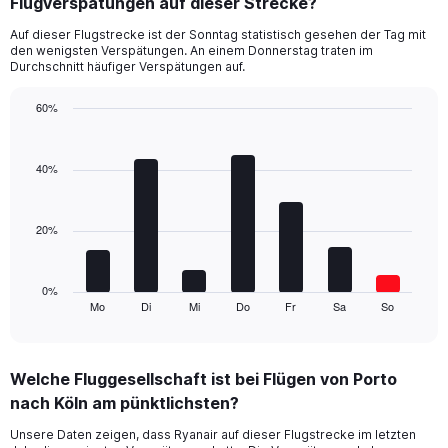
Flugverspätungen auf dieser Strecke?
4
categories.
Auf dieser Flugstrecke ist der Sonntag statistisch gesehen der Tag mit
The
den wenigsten Verspätungen. An einem Donnerstag traten im
chart
Durchschnitt häufiger Verspätungen auf.
has
1
60%
Y
Bar
Chart
axis
graphic.
chart
displaying
with
40%
values.
7
Range:
bars.
0
20%
to
The
45.
chart
has
1
0%
Mo
Di
Mi
Do
Fr
Sa
So
X
End
of
axis
interactive
displaying
chart
categories.
Welche Fluggesellschaft ist bei Flügen von Porto
Range:
nach Köln am pünktlichsten?
7
categories.
Unsere Daten zeigen, dass Ryanair auf dieser Flugstrecke im letzten
The