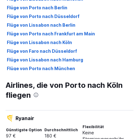
Flüge von Porto nach Berlin
Flüge von Porto nach Düsseldorf
Flüge von Lissabon nach Berlin
Flüge von Porto nach Frankfurt am Main
Flüge von Lissabon nach Köln
Flüge von Faro nach Düsseldorf
Flüge von Lissabon nach Hamburg
Flüge von Porto nach München
Flüge von Lissabon nach Frankfurt Hahn
Airlines, die von Porto nach Köln
Flüge von Faro nach Frankfurt am Main
fliegen
Flüge von Faro nach Köln
Flüge von Lissabon nach Weeze, Niederrhein
Flüge von Porto nach Stuttgart
Ryanair
Flüge von Faro nach Berlin
Flexibilität
Flüge von Porto nach Hamburg
Günstigste Option
Durchschnittlich
Keine
97 €
180 €
Flüge von Lissabon nach Stuttgart
Stornierungsgebühr