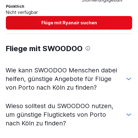
Pünktlich
Flüge von Porto nach Weeze, Niederrhein
Nicht verfügbar
Flüge von Ponta Delgada Azoren nach Frankfurt am Main
Flüge mit Ryanair suchen
Flüge von Faro nach München
Flüge von Faro nach Hamburg
Flüge von Faro nach Frankfurt Hahn
Fliege mit SWOODOO
Flüge von Lissabon nach Bremen
Flüge von Faro nach Weeze, Niederrhein
Flüge von Funchal nach München
Wie kann SWOODOO Menschen dabei
Flüge von Funchal nach Berlin
helfen, günstige Angebote für Flüge
Flüge von Funchal nach Düsseldorf
von Porto nach Köln zu finden?
Flüge von Funchal nach Hamburg
Flüge von Porto nach Karlsruhe
Wieso solltest du SWOODOO nutzen,
Flüge von Faro nach Stuttgart
um günstige Flugtickets von Porto
Flüge von Porto nach Memmingen
nach Köln zu finden?
Flüge von Porto nach Nürnberg
Flüge von Funchal nach Frankfurt am Main