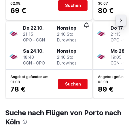
02.08.
30.07.
Suchen
69 €
80 €
Do 22.10.
Nonstop
Do 17.9.
21:15
2:40 Std.
21:15
OPO
-
CGN
Eurowings
OPO
-
C
Sa 24.10.
Nonstop
Mo 28.9
18:40
2:40 Std.
19:05
CGN
-
OPO
Eurowings
CGN
-
O
Angebot gefunden am
Angebot gefunde
01.08.
03.08.
Suchen
78 €
89 €
Suche nach Flügen von Porto nach
Köln