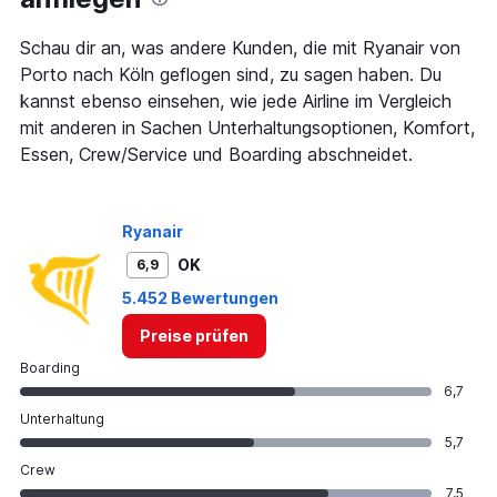
chart
has
1
Schau dir an, was andere Kunden, die mit Ryanair von
Y
Porto nach Köln geflogen sind, zu sagen haben. Du
axis
kannst ebenso einsehen, wie jede Airline im Vergleich
displaying
mit anderen in Sachen Unterhaltungsoptionen, Komfort,
values.
Range:
Essen, Crew/Service und Boarding abschneidet.
0
to
450.
Ryanair
OK
6,9
5.452 Bewertungen
Preise prüfen
Boarding
6,7
Unterhaltung
5,7
Crew
7,5