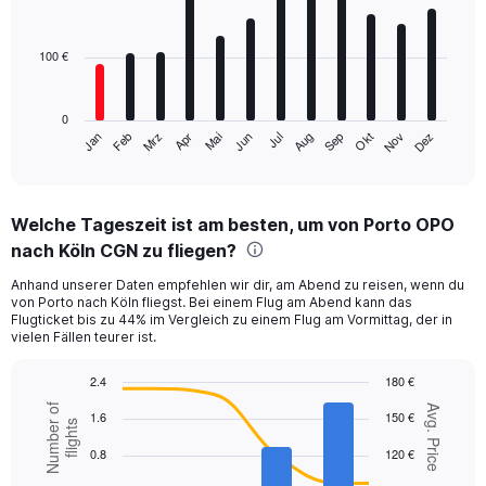
12
bars.
100 €
The
chart
has
0
1
Mrz
Jun
Sep
Dez
Jan
Apr
Jul
Okt
Feb
Mai
Aug
Nov
X
End
of
axis
interactive
displaying
chart
categories.
Welche Tageszeit ist am besten, um von Porto OPO
Range:
nach Köln CGN zu fliegen?
12
categories.
Anhand unserer Daten empfehlen wir dir, am Abend zu reisen, wenn du
The
von Porto nach Köln fliegst. Bei einem Flug am Abend kann das
chart
Flugticket bis zu 44% im Vergleich zu einem Flug am Vormittag, der in
has
vielen Fällen teurer ist.
1
Y
2.4
180 €
axis
Combination
Chart
Number of
Avg. Price
displaying
1.6
150 €
graphic.
chart
flights
values.
with
0.8
120 €
Range:
2
data
0