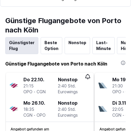
Günstige Flugangebote von Porto
nach Köln
Günstigster
Beste
Nonstop
Last-
Nur
Flug
Option
Minute
Hinf
Günstige Flugangebote von Porto nach Köln
Do 22.10.
Nonstop
Mo 19.10
21:15
2:40 Std.
21:30
OPO
-
CGN
Eurowings
OPO
-
C
Mo 26.10.
Nonstop
Di 3.11.
18:35
2:40 Std.
22:05
CGN
-
OPO
Eurowings
CGN
-
O
Angebot gefunden am
Angebot gefunde