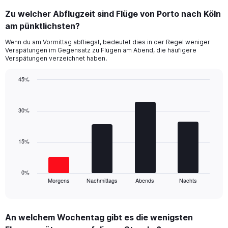
displaying
Zu welcher Abflugzeit sind Flüge von Porto nach Köln
categories.
Range:
am pünktlichsten?
14
Wenn du am Vormittag abfliegst, bedeutet dies in der Regel weniger
categories.
Verspätungen im Gegensatz zu Flügen am Abend, die häufigere
The
Verspätungen verzeichnet haben.
chart
has
45%
1
Bar
Y
Chart
graphic.
chart
axis
with
30%
displaying
4
values.
bars.
Range:
0
15%
The
to
chart
60.
has
1
0%
Morgens
Nachmittags
Abends
Nachts
X
End
of
axis
interactive
displaying
chart
categories.
An welchem Wochentag gibt es die wenigsten
Range: