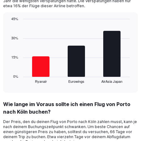
Jahr die wenigsten Verspätungen hatte. Die Verspätungen haben nur
chart
etwa 16% der Flüge dieser Airline betroffen.
has
1
45%
Y
Bar
Chart
axis
graphic.
chart
displaying
with
30%
values.
3
Range:
bars.
0
15%
to
The
60.
chart
has
1
0%
Ryanair
Eurowings
AirAsia Japan
X
End
of
axis
interactive
displaying
chart
categories.
Wie lange im Voraus sollte ich einen Flug von Porto
Range:
nach Köln buchen?
3
categories.
Der Preis, den du deinen Flug von Porto nach Köln zahlen musst, kann je
The
nach deinem Buchungszeitpunkt schwanken. Um beste Chancen auf
chart
einen günstigeren Preis zu haben, solltest du versuchen, 66 Tage vor
has
deinem Trip zu buchen. Etwa vierzehn Tage vor deinem Abflugdatum