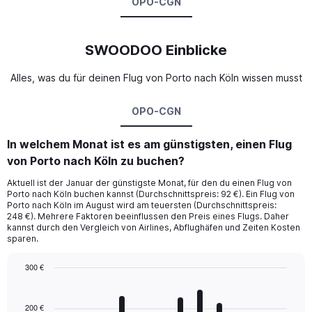
OPO-CGN
SWOODOO Einblicke
Alles, was du für deinen Flug von Porto nach Köln wissen musst
OPO-CGN
In welchem Monat ist es am günstigsten, einen Flug
von Porto nach Köln zu buchen?
Aktuell ist der Januar der günstigste Monat, für den du einen Flug von
Porto nach Köln buchen kannst (Durchschnittspreis: 92 €). Ein Flug von
Porto nach Köln im August wird am teuersten (Durchschnittspreis:
248 €). Mehrere Faktoren beeinflussen den Preis eines Flugs. Daher
kannst durch den Vergleich von Airlines, Abflughäfen und Zeiten Kosten
sparen.
300 €
Bar
Chart
graphic.
chart
with
200 €