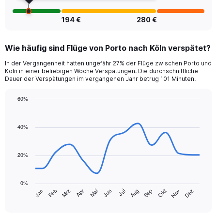
of
flights.
194 €
280 €
Wie häufig sind Flüge von Porto nach Köln verspätet?
In der Vergangenheit hatten ungefähr 27% der Flüge zwischen Porto und
Köln in einer beliebigen Woche Verspätungen. Die durchschnittliche
Dauer der Verspätungen im vergangenen Jahr betrug 101 Minuten.
60%
Line
Chart
graphic.
chart
with
40%
14
data
points.
20%
The
chart
0%
has
Jan
Feb
Mrz
Apr
Mai
Jun
Jul
Aug
Sep
Okt
Nov
Dez
1
End
of
X
interactive
axis
chart