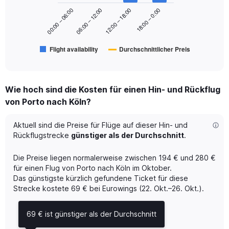
series.
to
18:00 – 0:00
00:00 – 06:00
06:00 – 12:00
12:00 – 18:00
300.
The
chart
has
Flight availability
Durchschnittlicher Preis
1
End
of
X
interactive
axis
chart
displaying
Wie hoch sind die Kosten für einen Hin- und Rückflug
categories.
Range:
von Porto nach Köln?
6
categories.
Aktuell sind die Preise für Flüge auf dieser Hin- und
The
Rückflugstrecke
günstiger als der Durchschnitt
.
chart
has
Die Preise liegen normalerweise zwischen 194 € und 280 €
2
Y
für einen Flug von Porto nach Köln im Oktober.
axes
Das günstigste kürzlich gefundene Ticket für diese
displaying
Strecke kostete 69 € bei Eurowings (22. Okt.–26. Okt.).
Avg.
Price
69 € ist günstiger als der Durchschnitt
and
Number