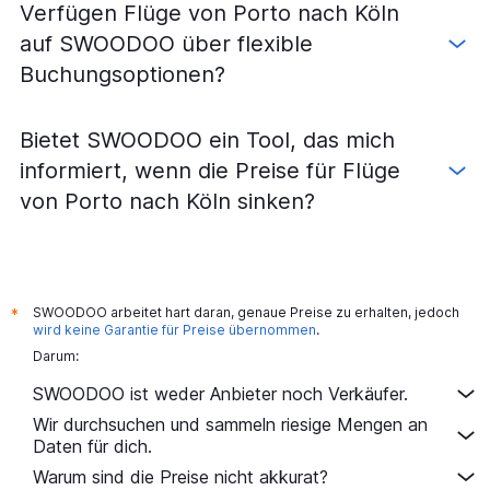
Verfügen Flüge von Porto nach Köln
Flüge von Porto nach Hannover
auf SWOODOO über flexible
Flüge von Lissabon nach Hannover
Buchungsoptionen?
Flüge von Faro nach Nürnberg
Flüge von Porto nach Frankfurt Hahn
Bietet SWOODOO ein Tool, das mich
Flüge von Faro nach Hannover
informiert, wenn die Preise für Flüge
Flüge von Faro nach Memmingen
von Porto nach Köln sinken?
Flüge von Funchal nach Hannover
Flüge von Lissabon nach Nürnberg
Flüge von Funchal nach Stuttgart
Flüge von Lissabon nach Leipzig
SWOODOO arbeitet hart daran, genaue Preise zu erhalten, jedoch
*
wird keine Garantie für Preise übernommen
.
Flüge von Porto nach Dortmund
Darum:
Flüge von Lissabon nach Dresden
SWOODOO ist weder Anbieter noch Verkäufer.
Flüge von Lissabon nach Karlsruhe
Wir durchsuchen und sammeln riesige Mengen an
Flüge von Lissabon nach Dortmund
Daten für dich.
Warum sind die Preise nicht akkurat?