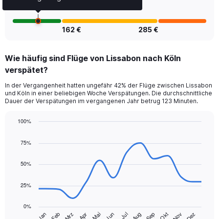
Number
of
flights.
162 €
285 €
Wie häufig sind Flüge von Lissabon nach Köln
verspätet?
In der Vergangenheit hatten ungefähr 42% der Flüge zwischen Lissabon
und Köln in einer beliebigen Woche Verspätungen. Die durchschnittliche
Dauer der Verspätungen im vergangenen Jahr betrug 123 Minuten.
100%
Line
Chart
graphic.
chart
75%
with
14
data
50%
points.
25%
The
chart
0%
has
Jan
Feb
Mrz
Apr
Mai
Jun
Jul
Aug
Sep
Okt
Nov
Dez
1
End