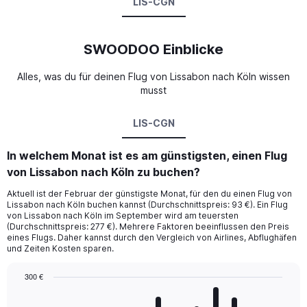
LIS-CGN
SWOODOO Einblicke
Alles, was du für deinen Flug von Lissabon nach Köln wissen
musst
LIS-CGN
In welchem Monat ist es am günstigsten, einen Flug
von Lissabon nach Köln zu buchen?
Aktuell ist der Februar der günstigste Monat, für den du einen Flug von
Lissabon nach Köln buchen kannst (Durchschnittspreis: 93 €). Ein Flug
von Lissabon nach Köln im September wird am teuersten
(Durchschnittspreis: 277 €). Mehrere Faktoren beeinflussen den Preis
eines Flugs. Daher kannst durch den Vergleich von Airlines, Abflughäfen
und Zeiten Kosten sparen.
300 €
Bar
Chart
graphic.
chart