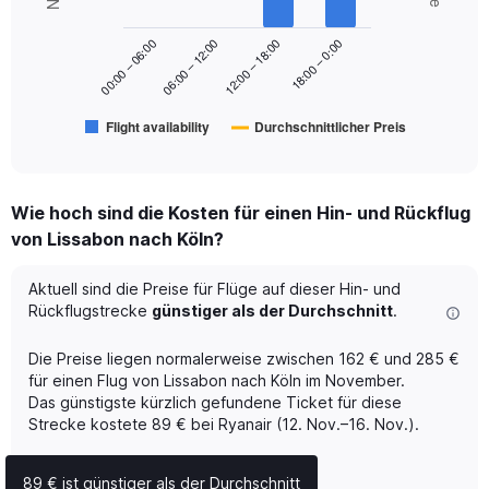
data
0
series.
to
18:00 – 0:00
00:00 – 06:00
06:00 – 12:00
12:00 – 18:00
300.
The
chart
has
Flight availability
Durchschnittlicher Preis
1
End
of
X
interactive
axis
chart
displaying
Wie hoch sind die Kosten für einen Hin- und Rückflug
categories.
Range:
von Lissabon nach Köln?
6
categories.
Aktuell sind die Preise für Flüge auf dieser Hin- und
The
Rückflugstrecke
günstiger als der Durchschnitt
.
chart
has
Die Preise liegen normalerweise zwischen 162 € und 285 €
2
Y
für einen Flug von Lissabon nach Köln im November.
axes
Das günstigste kürzlich gefundene Ticket für diese
displaying
Strecke kostete 89 € bei Ryanair (12. Nov.–16. Nov.).
Avg.
Price
89 € ist günstiger als der Durchschnitt
and