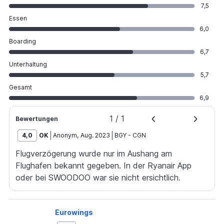
7,5
Essen
6,0
Boarding
6,7
Unterhaltung
5,7
Gesamt
6,9
1
/
1
Bewertungen
4,0
OK
Anonym
,
Aug. 2023
BGY
-
CGN
Flugverzögerung wurde nur im Aushang am
Flughafen bekannt gegeben. In der Ryanair App
oder bei SWOODOO war sie nicht ersichtlich.
Eurowings