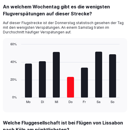
categories.
An welchem Wochentag gibt es die wenigsten
Range:
Flugverspätungen auf dieser Strecke?
4
categories.
Auf dieser Flugstrecke ist der Donnerstag statistisch gesehen der Tag
The
mit den wenigsten Verspätungen. An einem Samstag traten im
chart
Durchschnitt häufiger Verspätungen auf.
has
1
60%
Y
Bar
Chart
axis
graphic.
chart
displaying
with
40%
values.
7
Range:
bars.
0
20%
to
The
60.
chart
has
1
0%
Mo
Di
Mi
Do
Fr
Sa
So
X
End
of
axis
interactive
displaying
chart
categories.
Welche Fluggesellschaft ist bei Flügen von Lissabon
Range:
nach Köln am pünktlichsten?
7