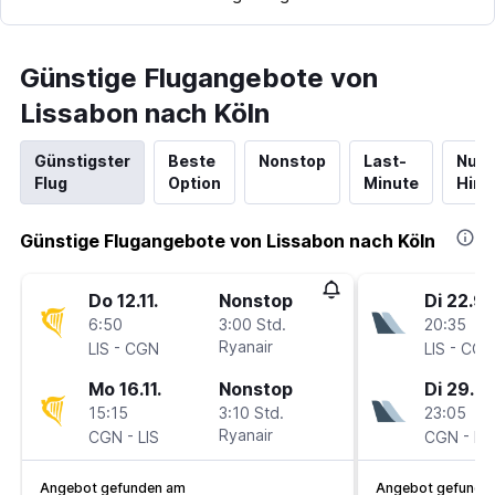
Günstige Flugangebote von
Lissabon nach Köln
Günstigster
Beste
Nonstop
Last-
Nur
Flug
Option
Minute
Hinf
Günstige Flugangebote von Lissabon nach Köln
Do 12.11.
Nonstop
Di 22.9.
6:50
3:00 Std.
20:35
-
Ryanair
-
LIS
CGN
LIS
CGN
Mo 16.11.
Nonstop
Di 29.9.
15:15
3:10 Std.
23:05
-
Ryanair
-
CGN
LIS
CGN
LIS
Angebot gefunden am
Angebot gefunde