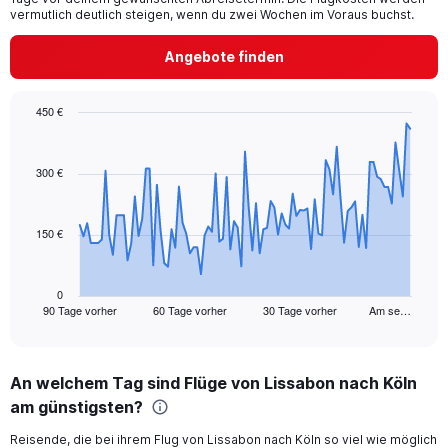
chart
vermutlich deutlich steigen, wenn du zwei Wochen im Voraus buchst.
has
1
Angebote finden
Y
axis
displaying
450 €
values.
Chart
Chart
Range:
graphic.
with
0
91
300 €
to
data
60.
points.
150 €
The
chart
has
1
0
90 Tage vorher
60 Tage vorher
30 Tage vorher
Am se…
X
End
of
axis
interactive
displaying
chart
categories.
An welchem Tag sind Flüge von Lissabon nach Köln
Range:
am günstigsten?
91
categories.
Reisende, die bei ihrem Flug von Lissabon nach Köln so viel wie möglich
The