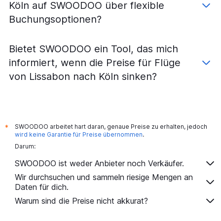
Köln auf SWOODOO über flexible
Flüge von Faro nach Frankfurt Hahn
Buchungsoptionen?
Flüge von Lissabon nach Leipzig
Flüge von Porto nach Bremen
Bietet SWOODOO ein Tool, das mich
Flüge von Porto nach Hannover
informiert, wenn die Preise für Flüge
Flüge von Lissabon nach Dresden
von Lissabon nach Köln sinken?
Flüge von Lissabon nach Karlsruhe
SWOODOO arbeitet hart daran, genaue Preise zu erhalten, jedoch
*
wird keine Garantie für Preise übernommen
.
Darum:
SWOODOO ist weder Anbieter noch Verkäufer.
Wir durchsuchen und sammeln riesige Mengen an
Daten für dich.
Warum sind die Preise nicht akkurat?