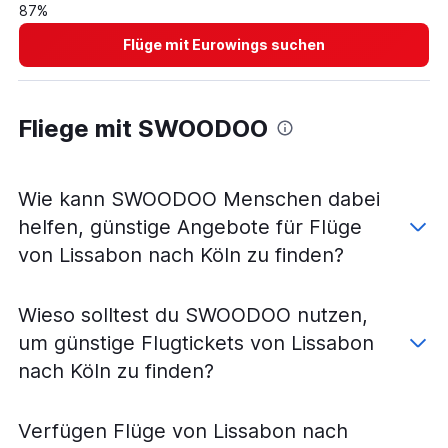
87%
Flüge von Faro nach Weeze, Niederrhein
Flüge mit Eurowings suchen
Flüge von Porto nach Memmingen
Flüge von Lissabon nach Hannover
Flüge von Funchal nach Hamburg
Fliege mit SWOODOO
Flüge von Ponta Delgada Azoren nach Frankfurt am Main
Flüge von Lissabon nach Bremen
Flüge von Porto nach Weeze, Niederrhein
Wie kann SWOODOO Menschen dabei
Flüge von Funchal nach Stuttgart
helfen, günstige Angebote für Flüge
Flüge von Porto nach Nürnberg
von Lissabon nach Köln zu finden?
Flüge von Faro nach Nürnberg
Flüge von Lissabon nach Nürnberg
Wieso solltest du SWOODOO nutzen,
Flüge von Faro nach Hannover
um günstige Flugtickets von Lissabon
Flüge von Porto nach Frankfurt Hahn
nach Köln zu finden?
Flüge von Funchal nach Hannover
Flüge von Funchal nach München
Verfügen Flüge von Lissabon nach
Flüge von Lissabon nach Dortmund