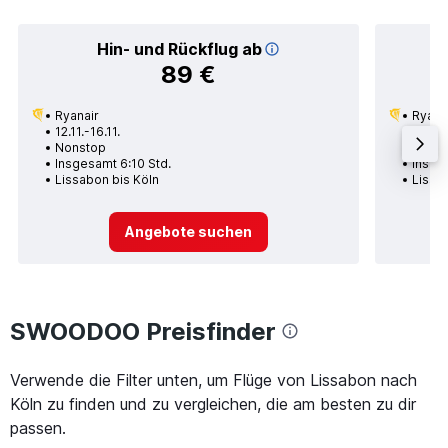
Hin- und Rückflug ab
89 €
Ryanair
Ryana
12.11.-16.11.
08.10.
Nonstop
1 Zwi
Insgesamt 6:10 Std.
Insge
Lissabon bis Köln
Lissa
Angebote suchen
SWOODOO Preisfinder
Verwende die Filter unten, um Flüge von Lissabon nach
Köln zu finden und zu vergleichen, die am besten zu dir
passen.