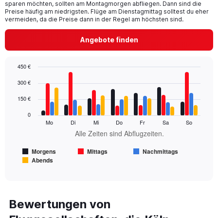
sparen möchten, sollten am Montagmorgen abfliegen. Dann sind die
chart
Preise häufig am niedrigsten. Flüge am Dienstagmittag solltest du eher
has
vermeiden, da die Preise dann in der Regel am höchsten sind.
1
Y
Angebote finden
axis
displaying
values.
450 €
Range:
Bar
Chart
0
300 €
graphic.
chart
to
with
150 €
450.
4
data
0
series.
Mo
Di
Mi
Do
Fr
Sa
So
Alle Zeiten sind Abflugzeiten.
The
chart
Morgens
Mittags
Nachmittags
has
Abends
1
End
of
X
interactive
axis
chart
displaying
Alle
Bewertungen von
Zeiten