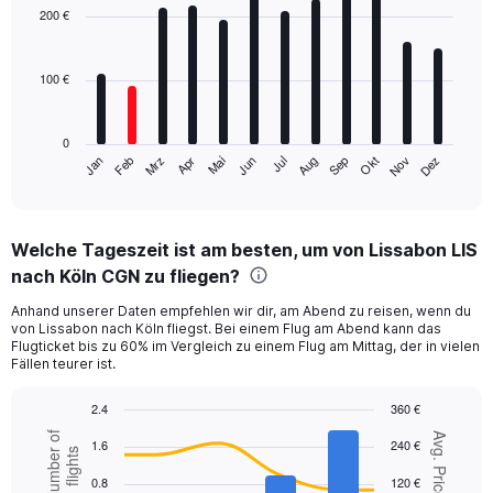
with
200 €
12
bars.
100 €
The
chart
has
0
1
Mrz
Jun
Sep
Dez
Jan
Apr
Jul
Okt
Feb
Mai
Aug
Nov
X
End
of
axis
interactive
displaying
chart
categories.
Welche Tageszeit ist am besten, um von Lissabon LIS
Range:
nach Köln CGN zu fliegen?
12
categories.
Anhand unserer Daten empfehlen wir dir, am Abend zu reisen, wenn du
The
von Lissabon nach Köln fliegst. Bei einem Flug am Abend kann das
chart
Flugticket bis zu 60% im Vergleich zu einem Flug am Mittag, der in vielen
has
Fällen teurer ist.
1
Y
2.4
360 €
axis
Combination
Chart
Number of
Avg. Price
displaying
1.6
240 €
graphic.
chart
flights
values.
with
0.8
120 €
Range:
2