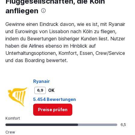
Fluggesellschaften, die Köln
sind
Abflugzeiten..
anfliegen
Range:
7
categories.
Gewinne einen Eindruck davon, wie es ist, mit Ryanair
The
und Eurowings von Lissabon nach Köln zu fliegen,
chart
indem du Bewertungen bisheriger Kunden liest. Nutzer
has
haben die Airlines ebenso im Hinblick auf
1
Y
Unterhaltungsoptionen, Komfort, Essen, Crew/Service
axis
und das Boarding bewertet.
displaying
values.
Range:
0
Ryanair
to
OK
6,9
450.
5.454 Bewertungen
Preise prüfen
Komfort
6,5
Crew