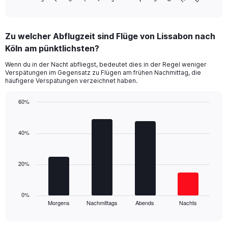
of
X
interactive
axis
chart
displaying
Zu welcher Abflugzeit sind Flüge von Lissabon nach
categories.
Range:
Köln am pünktlichsten?
14
Wenn du in der Nacht abfliegst, bedeutet dies in der Regel weniger
categories.
Verspätungen im Gegensatz zu Flügen am frühen Nachmittag, die
The
häufigere Verspätungen verzeichnet haben.
chart
has
60%
1
Bar
Y
Chart
graphic.
chart
axis
with
40%
displaying
4
values.
bars.
Range:
0
20%
The
to
chart
100.
has
1
0%
Morgens
Nachmittags
Abends
Nachts
X
End
of
axis
interactive
displaying
chart