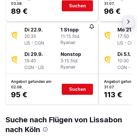
03.08.
31.07.
Suchen
89 €
96 €
Di 22.9.
1 Stopp
Mo 21.12
20:35
11:15 Std.
17:50
-
Ryanair
-
LIS
CGN
LIS
CGN
Di 29.9.
Nonstop
Di 5.1.
19:40
3:15 Std.
10:30
-
Ryanair
-
CGN
LIS
CGN
LIS
Angebot gefunden am
Angebot gefunde
02.08.
31.07.
Suchen
95 €
113 €
Suche nach Flügen von Lissabon
nach Köln