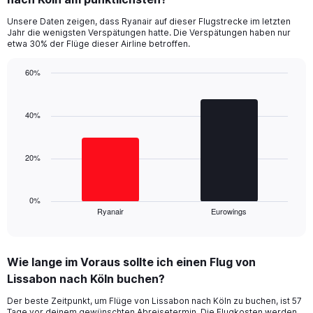
categories.
Unsere Daten zeigen, dass Ryanair auf dieser Flugstrecke im letzten
The
Jahr die wenigsten Verspätungen hatte. Die Verspätungen haben nur
chart
etwa 30% der Flüge dieser Airline betroffen.
has
1
60%
Y
Bar
Chart
axis
graphic.
chart
displaying
with
40%
values.
2
Range:
bars.
0
20%
to
The
60.
chart
has
1
0%
Ryanair
Eurowings
X
End
of
axis
interactive
displaying
chart
categories.
Wie lange im Voraus sollte ich einen Flug von
Range:
Lissabon nach Köln buchen?
2
categories.
Der beste Zeitpunkt, um Flüge von Lissabon nach Köln zu buchen, ist 57
The
Tage vor deinem gewünschten Abreisetermin. Die Flugkosten werden