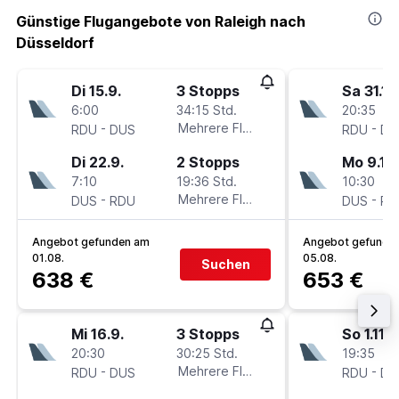
Günstige Flugangebote von Raleigh nach
Düsseldorf
Di 15.9.
3 Stopps
Sa 31.10
6:00
34:15 Std.
20:35
-
Mehrere Fluglinien
-
RDU
DUS
RDU
DU
Di 22.9.
2 Stopps
Mo 9.11.
7:10
19:36 Std.
10:30
-
Mehrere Fluglinien
-
DUS
RDU
DUS
RD
Angebot gefunden am
Angebot gefunde
01.08.
05.08.
Suchen
638 €
653 €
Mi 16.9.
3 Stopps
So 1.11.
20:30
30:25 Std.
19:35
-
Mehrere Fluglinien
-
RDU
DUS
RDU
DU