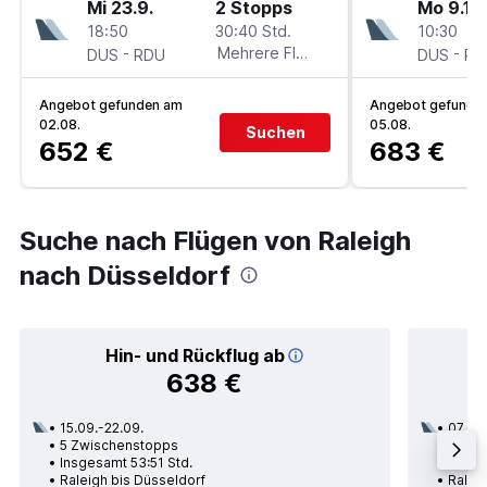
Mi 23.9.
2 Stopps
Mo 9.11.
18:50
30:40 Std.
10:30
-
Mehrere Fluglinien
-
DUS
RDU
DUS
RD
Angebot gefunden am
Angebot gefunde
02.08.
05.08.
Suchen
652 €
683 €
Suche nach Flügen von Raleigh
nach Düsseldorf
Hin- und Rückflug ab
638 €
15.09.-22.09.
07.09.
5 Zwischenstopps
2 Zwi
Insgesamt 53:51 Std.
Insge
Raleigh bis Düsseldorf
Ralei