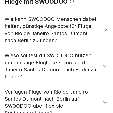
Fliege mit SWOODOO
Flüge von Rio de Janeiro Santos Dumont nach Stuttgart
Flüge von Rio de Janeiro Santos Dumont nach Hamburg
Flüge von Rio de Janeiro Santos Dumont nach Nürnberg
Wie kann SWOODOO Menschen dabei
Flüge von Rio de Janeiro AC Jobim nach Hannover
helfen, günstige Angebote für Flüge
Flüge von Rio de Janeiro Santos Dumont nach Köln
von Rio de Janeiro Santos Dumont
Flüge von Rio de Janeiro AC Jobim nach Köln
nach Berlin zu finden?
Flüge von Rio de Janeiro Santos Dumont nach Hannover
Flüge von Rio de Janeiro AC Jobim nach Paderborn
Wieso solltest du SWOODOO nutzen,
Flüge von Rio de Janeiro AC Jobim nach Münster
um günstige Flugtickets von Rio de
Flüge von Rio de Janeiro AC Jobim nach Memmingen
Janeiro Santos Dumont nach Berlin zu
Flüge von Rio de Janeiro AC Jobim nach Friedrichshafen
finden?
Flüge von Rio de Janeiro AC Jobim nach Bremen
Verfügen Flüge von Rio de Janeiro
Santos Dumont nach Berlin auf
SWOODOO über flexible
Buchungsoptionen?