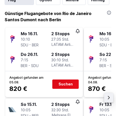
Günstige Flugangebote von Rio de Janeiro
Santos Dumont nach Berlin
Mo 16.11.
2 Stopps
Mo 16.11
10:10
27:35 Std.
10:05
-
LATAM Airlines
-
SDU
BER
SDU
BE
Do 26.11.
2 Stopps
So 22.11
7:15
30:10 Std.
7:15
-
LATAM Airlines
-
BER
SDU
BER
SD
Angebot gefunden am
Angebot gefunde
05.08.
04.08.
Suchen
820 €
870 €
So 15.11.
2 Stopps
Fr 13.11.
10:05
32:30 Std.
10:05
-
Mehrere Fluglinien
-
SDU
BER
SDU
BE