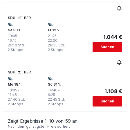
SDU
BER
Sa 30.1.
Fr 12.2.
10:05
-
21:25
-
1.044 €
16:15
22:00
26:10 Std.
28:35 Std.
Suchen
2 Stopps
2 Stopps
SDU
BER
Mo 18.1.
So 31.1.
10:05
-
14:40
-
1.108 €
17:45
9:25
27:40 Std.
22:45 Std.
Suchen
2 Stopps
2 Stopps
Zeigt Ergebnisse 1–10 von 59 an
Nach dem günstigsten Preis sortiert