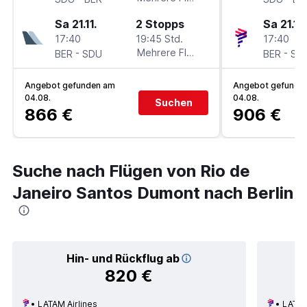
Sa 21.11.
2 Stopps
Sa 21.11.
17:40
19:45 Std.
17:40
-
Mehrere Fluglinien
-
BER
SDU
BER
SD
Angebot gefunden am
Angebot gefunde
04.08.
04.08.
Suchen
866 €
906 €
Suche nach Flügen von Rio de
Janeiro Santos Dumont nach Berlin
Hin- und Rückflug ab
820 €
LATAM Airlines
LATAM