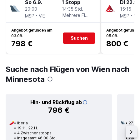
So 6.9.
1 Stopp
Di 22.9.
20:00
14:35 Std.
15:15
-
Mehrere Fluglinien
-
MSP
VIE
MSP
VIE
Angebot gefunden am
Angebot gefunde
03.08.
05.08.
Suchen
798 €
800 €
Suche nach Flügen von Wien nach
Minnesota
Hin- und Rückflug ab
796 €
Iberia
27.10.
19.11.-22.11.
2 Zwi
4 Zwischenstopps
Insge
Insgesamt 46:00 Std.
Wien 