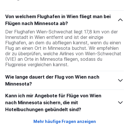
The
chart
has
Von welchem Flughafen in Wien fliegt man bei
1
Flügen nach Minnesota ab?
Y
axis
Der Flughafen Wien-Schwechat liegt 17,8 km von der
displaying
Innenstadt in Wien entfernt und ist der einzige
values.
Flughafen, an dem du abfliegen kannst, wenn du einen
Range:
Flug an einen Ort in Minnesota buchst. Wir empfehlen
0
dir zu überprüfen, welche Airlines von Wien-Schwechat
to
(VIE) an Orte in Minnesota fliegen, sodass du
3000.
Flugpreise vergleichen kannst.
Wie lange dauert der Flug von Wien nach
Minnesota?
Kann ich mir Angebote für Flüge von Wien
nach Minnesota sichern, die mit
Hotelbuchungen gebündelt sind?
Mehr häufige Fragen anzeigen