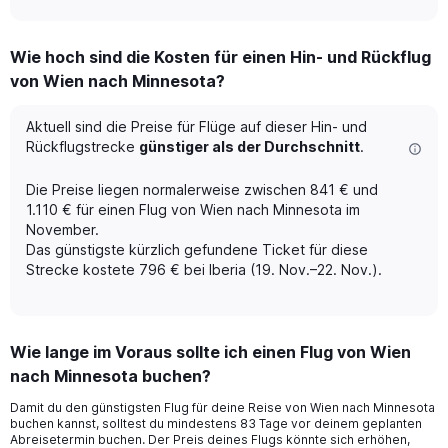
axis
interactive
displaying
chart
categories.
Wie hoch sind die Kosten für einen Hin- und Rückflug
Range:
von Wien nach Minnesota?
12
categories.
The
Aktuell sind die Preise für Flüge auf dieser Hin- und
chart
Rückflugstrecke
günstiger als der Durchschnitt
.
has
1
Die Preise liegen normalerweise zwischen 841 € und
Y
1.110 € für einen Flug von Wien nach Minnesota im
axis
November.
displaying
Das günstigste kürzlich gefundene Ticket für diese
values.
Range:
Strecke kostete 796 € bei Iberia (19. Nov.–22. Nov.).
0
to
1200.
Wie lange im Voraus sollte ich einen Flug von Wien
nach Minnesota buchen?
Damit du den günstigsten Flug für deine Reise von Wien nach Minnesota
buchen kannst, solltest du mindestens 83 Tage vor deinem geplanten
Abreisetermin buchen. Der Preis deines Flugs könnte sich erhöhen,