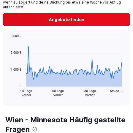
wenn zu zögert und deine Buchung bis etwa eine Woche vor Abflug
aufschiebst.
Angebote finden
3.000 €
Chart
Chart
graphic.
with
91
2.000 €
data
points.
1.000 €
The
chart
has
0
1
90 Tage
60 Tage
30 Tage
Am se…
vorher
vorher
vorher
X
End
of
axis
interactive
displaying
chart
categories.
Range:
Wien - Minnesota Häufig gestellte
91
Fragen
categories.