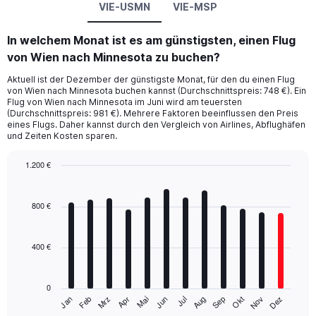
VIE-USMN
VIE-MSP
In welchem Monat ist es am günstigsten, einen Flug
von Wien nach Minnesota zu buchen?
Aktuell ist der Dezember der günstigste Monat, für den du einen Flug
von Wien nach Minnesota buchen kannst (Durchschnittspreis: 748 €). Ein
Flug von Wien nach Minnesota im Juni wird am teuersten
(Durchschnittspreis: 981 €). Mehrere Faktoren beeinflussen den Preis
eines Flugs. Daher kannst durch den Vergleich von Airlines, Abflughäfen
und Zeiten Kosten sparen.
1.200 €
Bar
Chart
graphic.
chart
with
800 €
12
bars.
400 €
The
chart
has
0
1
Mrz
Jun
Sep
Dez
Jan
Apr
Jul
Okt
Feb
Mai
Aug
Nov
X
End
of