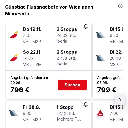
Günstige Flugangebote von Wien nach
Minnesota
Do 19.11.
2 Stopps
Di 15.9.
7:05
24:02 Std.
9:30
-
Iberia
-
VIE
MSP
VIE
MSP
So 22.11.
2 Stopps
Di 22.9.
14:07
21:58 Std.
20:00
-
Iberia
-
MSP
VIE
MSP
VIE
Angebot gefunden am
Angebot gefunde
02.08.
05.08.
Suchen
796 €
799 €
Fr 28.8.
1 Stopp
Di 15.9.
9:30
12:12 Std.
7:00
-
Mehrere Fluglinien
-
VIE
MSP
VIE
MSP