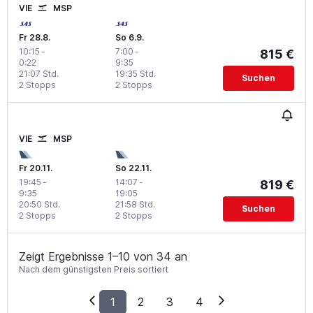
VIE
MSP
Fr 28.8.
So 6.9.
10:15
-
7:00
-
815 €
0:22
9:35
21:07 Std.
19:35 Std.
Suchen
2 Stopps
2 Stopps
VIE
MSP
Fr 20.11.
So 22.11.
19:45
-
14:07
-
819 €
9:35
19:05
20:50 Std.
21:58 Std.
Suchen
2 Stopps
2 Stopps
Zeigt Ergebnisse 1–10 von 34 an
Nach dem günstigsten Preis sortiert
1
2
3
4