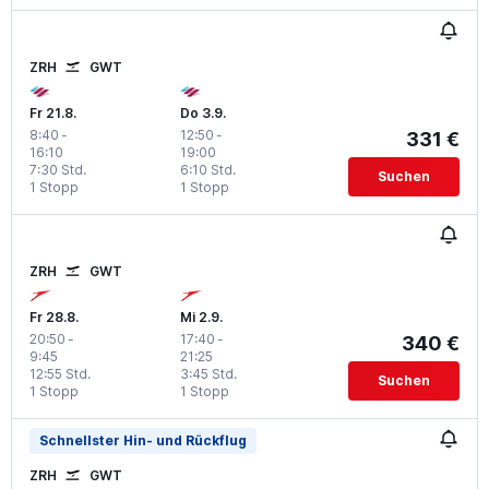
ZRH
GWT
Fr 21.8.
Do 3.9.
8:40
-
12:50
-
331 €
16:10
19:00
7:30 Std.
6:10 Std.
Suchen
1 Stopp
1 Stopp
ZRH
GWT
Fr 28.8.
Mi 2.9.
20:50
-
17:40
-
340 €
9:45
21:25
12:55 Std.
3:45 Std.
Suchen
1 Stopp
1 Stopp
Schnellster Hin- und Rückflug
ZRH
GWT