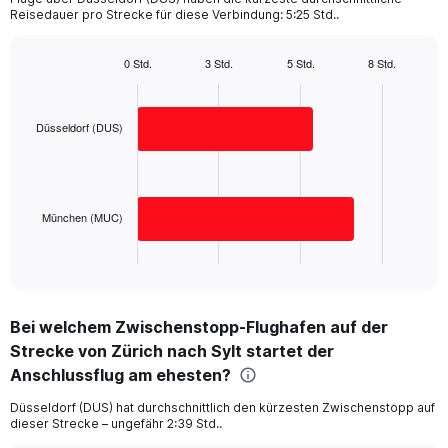
The
Reisedauer pro Strecke für diese Verbindung: 5:25 Std..
chart
has
1
0 Std.
3 Std.
5 Std.
8 Std.
Bar
Y
Chart
graphic.
chart
axis
with
displaying
2
Düsseldorf (DUS)
values.
bars.
Range:
0
The
to
chart
600.
has
München (MUC)
1
X
End
of
axis
interactive
displaying
chart
categories.
Bei welchem Zwischenstopp-Flughafen auf der
Range:
Strecke von Zürich nach Sylt startet der
2
categories.
Anschlussflug am ehesten?
The
chart
Düsseldorf (DUS) hat durchschnittlich den kürzesten Zwischenstopp auf
dieser Strecke – ungefähr 2:39 Std..
has
1