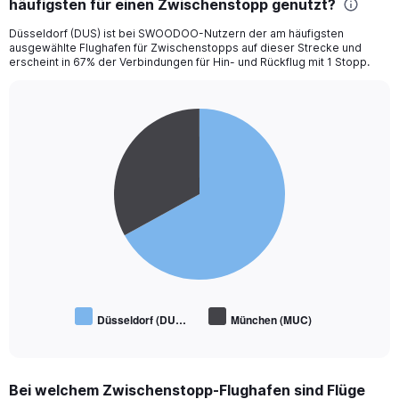
häufigsten für einen Zwischenstopp genutzt?
6
categories.
Düsseldorf (DUS) ist bei SWOODOO-Nutzern der am häufigsten
The
ausgewählte Flughafen für Zwischenstopps auf dieser Strecke und
chart
erscheint in 67% der Verbindungen für Hin- und Rückflug mit 1 Stopp.
has
1
Y
Pie
Chart
axis
graphic.
chart
displaying
with
Number
2
of
slices.
flights.
Range:
0
to
2.4.
Düsseldorf (DU…
München (MUC)
End
of
interactive
chart
Bei welchem Zwischenstopp-Flughafen sind Flüge