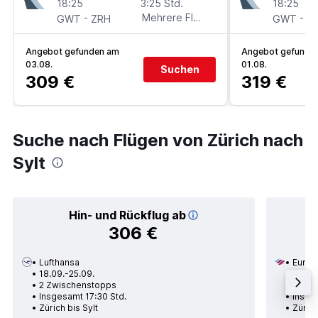
18:25
3:25 Std.
18:25
-
Mehrere Fluglinien
-
GWT
ZRH
GWT
Z
Angebot gefunden am
Angebot gefunde
03.08.
01.08.
Suchen
309 €
319 €
Suche nach Flügen von Zürich nach
Sylt
Hin- und Rückflug ab
306 €
Lufthansa
Eurow
18.09.-25.09.
14.09.
2 Zwischenstopps
1 Zwi
Insgesamt 17:30 Std.
Insges
Zürich bis Sylt
Zürich