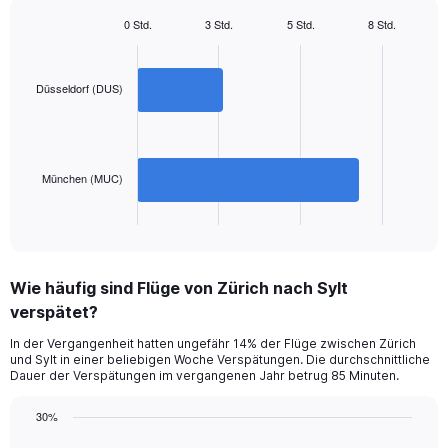
Y
0 Std.
3 Std.
5 Std.
8 Std.
axis
Bar
Chart
displaying
graphic.
chart
with
values.
2
Düsseldorf (DUS)
Range:
bars.
0
to
The
450.
chart
has
München (MUC)
1
X
End
of
axis
interactive
displaying
chart
categories.
Wie häufig sind Flüge von Zürich nach Sylt
Range:
verspätet?
2
categories.
In der Vergangenheit hatten ungefähr 14% der Flüge zwischen Zürich
The
und Sylt in einer beliebigen Woche Verspätungen. Die durchschnittliche
chart
Dauer der Verspätungen im vergangenen Jahr betrug 85 Minuten.
has
1
30%
Y
Line
Chart
axis