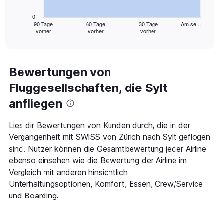
chart
has
0
1
90 Tage
60 Tage
30 Tage
Am se…
vorher
vorher
vorher
X
End
of
axis
interactive
displaying
chart
categories.
Range:
Bewertungen von
91
Fluggesellschaften, die Sylt
categories.
The
anfliegen
chart
has
1
Lies dir Bewertungen von Kunden durch, die in der
Y
Vergangenheit mit SWISS von Zürich nach Sylt geflogen
axis
sind. Nutzer können die Gesamtbewertung jeder Airline
displaying
ebenso einsehen wie die Bewertung der Airline im
values.
Range:
Vergleich mit anderen hinsichtlich
0
Unterhaltungsoptionen, Komfort, Essen, Crew/Service
to
und Boarding.
1200.