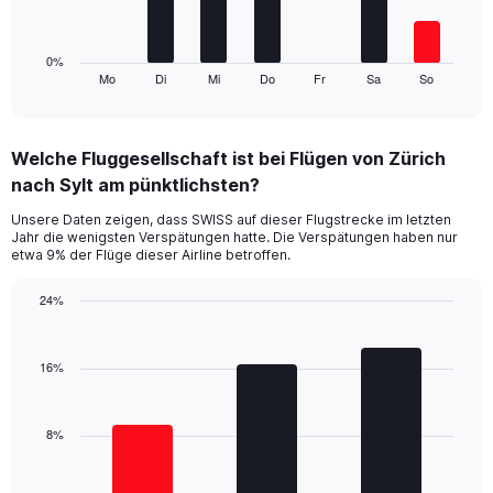
30.
chart
has
1
0%
Mo
Di
Mi
Do
Fr
Sa
So
X
End
of
axis
interactive
displaying
chart
categories.
Welche Fluggesellschaft ist bei Flügen von Zürich
Range:
nach Sylt am pünktlichsten?
7
categories.
Unsere Daten zeigen, dass SWISS auf dieser Flugstrecke im letzten
The
Jahr die wenigsten Verspätungen hatte. Die Verspätungen haben nur
chart
etwa 9% der Flüge dieser Airline betroffen.
has
1
24%
Y
Bar
Chart
axis
graphic.
chart
displaying
with
16%
values.
3
Range:
bars.
0
8%
to
The
30.
chart
has