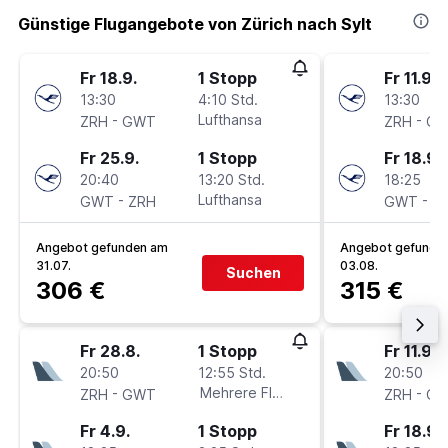
Günstige Flugangebote von Zürich nach Sylt
Fr 18.9.
1 Stopp
Fr 11.9.
13:30
4:10 Std.
13:30
-
Lufthansa
-
ZRH
GWT
ZRH
G
Fr 25.9.
1 Stopp
Fr 18.9.
20:40
13:20 Std.
18:25
-
Lufthansa
-
GWT
ZRH
GWT
Z
Angebot gefunden am
Angebot gefunde
31.07.
03.08.
Suchen
306 €
315 €
Fr 28.8.
1 Stopp
Fr 11.9.
20:50
12:55 Std.
20:50
-
Mehrere Fluglinien
-
ZRH
GWT
ZRH
G
Fr 4.9.
1 Stopp
Fr 18.9.