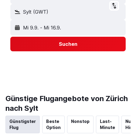
Sylt (GWT)
Mi 9.9.
-
Mi 16.9.
Suchen
Günstige Flugangebote von Zürich
nach Sylt
Günstigster
Beste
Nonstop
Last-
Nur
Flug
Option
Minute
Hinf