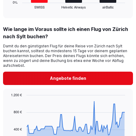
1
0%
SWISS
Helvetic Airways
airBaltic
X
End
of
axis
interactive
displaying
chart
categories.
Wie lange im Voraus sollte ich einen Flug von Zürich
Range:
nach Sylt buchen?
3
categories.
Damit du den günstigsten Flug für deine Reise von Zürich nach Sylt
The
buchen kannst, solltest du mindestens 15 Tage vor deinem geplanten
chart
Abreisetermin buchen. Der Preis deines Flugs könnte sich erhöhen,
has
wenn zu zögert und deine Buchung bis etwa eine Woche vor Abflug
1
aufschiebst.
Y
axis
Angebote finden
displaying
values.
Range:
1.200 €
0
Chart
Chart
to
graphic.
with
24.
91
800 €
data
points.
400 €
The