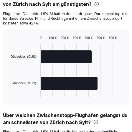
von Zürich nach Sylt am günstigsten?
Flüge über Düsseldorf (DUS) hatten den niedrigsten Durchschnittspreis
für diese Strecke: Hin- und Rückflüge mit einem Zwischenstopp dort
kosteten etwa 427 €.
0
100 €
200 €
300 €
400 €
500 €
600 €
Bar
Chart
graphic.
chart
with
2
Düsseldorf (DUS)
bars.
The
chart
has
München (MUC)
1
X
End
of
axis
interactive
displaying
chart
categories.
Über welchen Zwischenstopp-Flughafen gelangst du
Range:
am schnellsten von Zürich nach Sylt?
2
categories.
Flüge über Düsseldorf (DUS) haben die kürzeste durchschnittliche