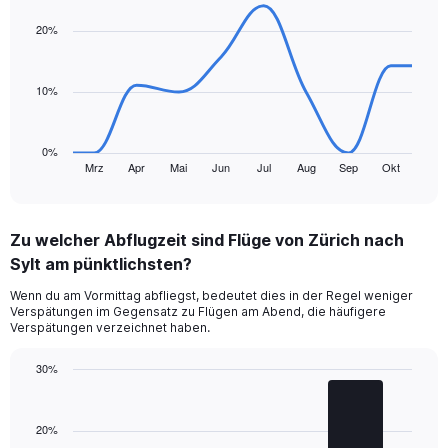
graphic.
chart
displaying
with
20%
values.
10
Range:
data
points.
0
10%
to
The
450.
chart
has
0%
1
Mrz
Apr
Mai
Jun
Jul
Aug
Sep
Okt
End
of
X
interactive
axis
chart
displaying
Zu welcher Abflugzeit sind Flüge von Zürich nach
categories.
Range:
Sylt am pünktlichsten?
10
Wenn du am Vormittag abfliegst, bedeutet dies in der Regel weniger
categories.
Verspätungen im Gegensatz zu Flügen am Abend, die häufigere
The
Verspätungen verzeichnet haben.
chart
has
30%
1
Bar
Y
Chart
graphic.
chart
axis
with
20%
displaying
3