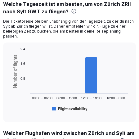
Welche Tageszeit ist am besten, um von Zürich ZRH
nach Sylt GWT zu fliegen?
Die Ticketpreise bleiben unabhängig von der Tageszeit, zu der du nach
Sylt ab Zürich fliegen willst. Daher empfehlen wir dir, Flüge zu einer
beliebigen Zeit zu buchen, die am besten in deine Reiseplanung
passen.
2.4
Bar
Chart
Number of flights
graphic.
chart
1.6
with
6
bars.
0.8
The
chart
00:00 – 06:00
06:00 – 12:00
12:00 – 18:00
18:00 – 0:00
has
1
Flight availability
X
End
of
axis
interactive
displaying
chart
categories.
Welcher Flughafen wird zwischen Zürich und Sylt am
Range: