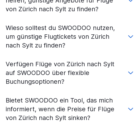
helfen, günstige Angebote für Flüge
Flüge von Basel nach Dresden
von Zürich nach Sylt zu finden?
Flüge von Basel nach Leipzig
Flüge von Genf nach Köln
Wieso solltest du SWOODOO nutzen,
Flüge von Basel nach Hannover
um günstige Flugtickets von Zürich
Flüge von Basel nach Frankfurt Hahn
nach Sylt zu finden?
Flüge von Genf nach Weeze, Niederrhein
Flüge von Zürich nach Münster
Verfügen Flüge von Zürich nach Sylt
Flüge von Genf nach Frankfurt Hahn
auf SWOODOO über flexible
Flüge von Genf nach Stuttgart
Buchungsoptionen?
Flüge von Basel nach Münster
Flüge von Zürich nach Stuttgart
Bietet SWOODOO ein Tool, das mich
Flüge von Basel nach Stuttgart
informiert, wenn die Preise für Flüge
Flüge von Basel nach Nürnberg
von Zürich nach Sylt sinken?
Flüge von Genf nach Nürnberg
Flüge von Genf nach Bremen
Flüge von Genf nach Dortmund