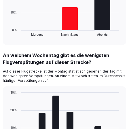
values.
bars.
Range:
0
10%
The
to
chart
30.
has
1
0%
Morgens
Nachmittags
Abends
X
End
of
axis
interactive
displaying
chart
categories.
An welchem Wochentag gibt es die wenigsten
Range:
Flugverspätungen auf dieser Strecke?
3
categories.
Auf dieser Flugstrecke ist der Montag statistisch gesehen der Tag mit
The
den wenigsten Verspätungen. An einem Mittwoch traten im Durchschnitt
chart
häufiger Verspätungen auf.
has
1
30%
Y
Bar
Chart
axis
graphic.
chart
displaying
with
20%
values.
7
Range:
bars.
0
10%
to
The