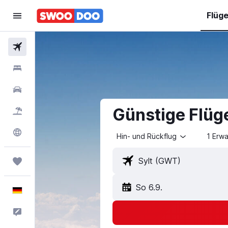
Flüg
Flüge
Hotels
Mietwagen
Günstige Flüge
Pauschalreisen
Explore
Hin- und Rückflug
1 Erw
Trips
So 6.9.
Deutsch
Feedback