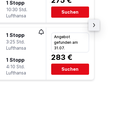
275 €
1 Stopp
Mi 23.9
10:30 Std.
13:30
Suchen
Lufthansa
ZRH
-
G
1 Stopp
Mi 2.9.
Angebot
3:25 Std.
18:30
gefunden am
Lufthansa
GWT
-
Z
31.07.
283 €
1 Stopp
Do 10.9
4:10 Std.
9:30
Suchen
Lufthansa
ZRH
-
G