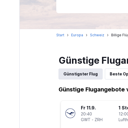
Start
Europa
Schweiz
Billige Fl
Günstige Fluga
Günstigster Flug
Beste Op
Günstige Flugangebote v
Fr 11.9.
1 S
20:40
12:0
GWT
-
ZRH
Luft