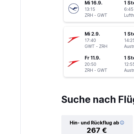
Mi 16.9.
1 S
13:15
6:45
ZRH
-
GWT
Luft
Mi 2.9.
1 S
17:40
14:2
GWT
-
ZRH
Fr 11.9.
1 S
20:50
12:5
ZRH
-
GWT
Suche nach Flü
Hin- und Rückflug ab
267 €