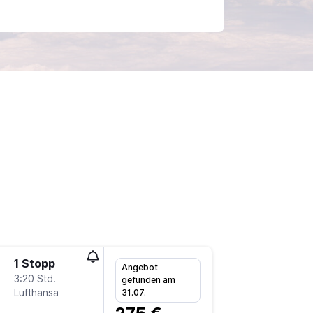
h
1 Stopp
Mi 16.9.
Angebot
3:20 Std.
18:30
gefunden am
Lufthansa
GWT
-
Z
31.07.