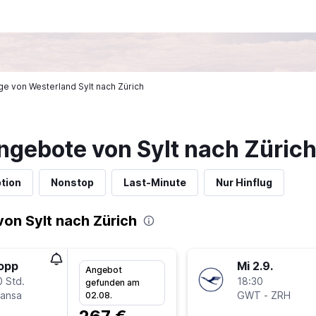
üge von Westerland Sylt nach Zürich
ngebote von Sylt nach Züric
tion
Nonstop
Last-Minute
Nur Hinflug
on Sylt nach Zürich
topp
Mi 2.9.
Angebot
0 Std.
18:30
gefunden am
hansa
GWT
-
ZRH
02.08.