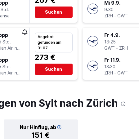
267 €
topp
Mi 9.9.
 Std.
9:30
Suchen
hansa
ZRH
-
GWT
topp
Fr 4.9.
Angebot
5 Std.
18:25
gefunden am
Austrian Airlines
GWT
-
ZRH
31.07.
273 €
topp
Fr 11.9.
5 Std.
13:30
Suchen
Austrian Airlines
ZRH
-
GWT
gen von Sylt nach Zürich
Nur Hinflug, ab
151 €