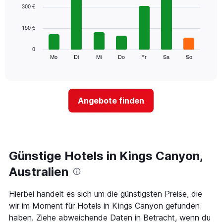
1
graphic.
chart
300 €
with
X-
7
Achse,
150 €
bars.
die
die
Das
0
Monate
folgende
Mo
Di
Mi
Do
Fr
Sa
So
End
anzeigt.
of
Diagramm
Das
interactive
zeigt
chart
Diagramm
den
hat
durchschnittlichen
1
Angebote finden
Preis
Y-
eines
Achse,
Zimmers
die
für
den
den
durchschnittlichen
jeweiligen
Günstige Hotels in Kings Canyon,
Zimmerpreis
Wochentag.
anzeigt.
Das
Australien
Diagramm
hat
Hierbei handelt es sich um die günstigsten Preise, die
1
wir im Moment für Hotels in Kings Canyon gefunden
X-
Achse,
haben. Ziehe abweichende Daten in Betracht, wenn du