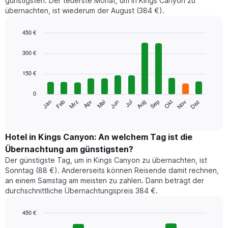
günstigsten. Der teuerste Monat, um in Kings Canyon zu
übernachten, ist wiederum der August (384 €).
450 €
Bar
Chart
graphic.
chart
300 €
with
12
150 €
bars.
0
Das
Jan
Feb
Mrz
Apr
Mai
Jun
Jul
Aug
Sep
Okt
Nov
Dez
folgende
End
of
Diagramm
interactive
zeigt
chart
den
Hotel in Kings Canyon: An welchem Tag ist die
durchschnittlichen
Übernachtung am günstigsten?
Zimmerpreis
Der günstigste Tag, um in Kings Canyon zu übernachten, ist
im
Sonntag (88 €). Andererseits können Reisende damit rechnen,
jeweiligen
an einem Samstag am meisten zu zahlen. Dann beträgt der
Monat
durchschnittliche Übernachtungspreis 384 €.
an.
Das
Diagramm
450 €
hat
Bar
Chart