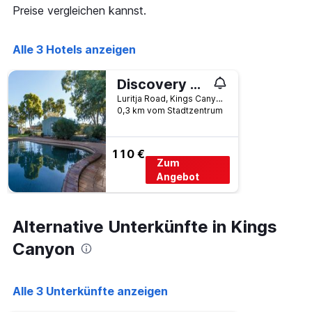
die
Preise vergleichen kannst.
die
Wochentage
anzeigt.
Alle 3 Hotels anzeigen
Das
Diagramm
Discovery Resorts - Kings Canyon
hat
1
Luritja Road, Kings Canyon, NT, Australien
Y-
0,3 km vom Stadtzentrum
Achse,
die
den
110 €
Zum
durchschnittlichen
Zimmerpreis
Angebot
anzeigt.
Alternative Unterkünfte in Kings
Canyon
Alle 3 Unterkünfte anzeigen