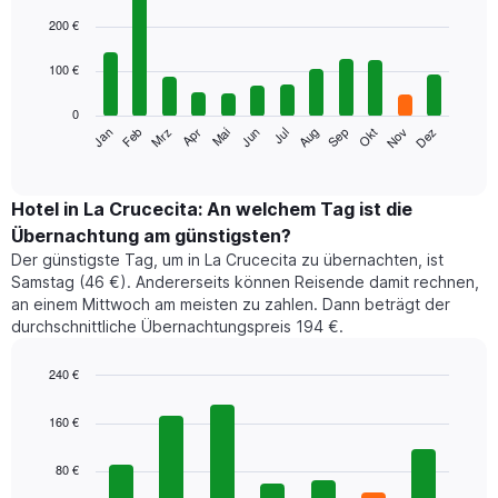
Bar
Chart
graphic.
chart
200 €
with
12
100 €
bars.
0
Das
Jan
Feb
Mrz
Apr
Mai
Jun
Jul
Aug
Sep
Okt
Nov
Dez
folgende
End
of
Diagramm
interactive
zeigt
chart
den
Hotel in La Crucecita: An welchem Tag ist die
durchschnittlichen
Übernachtung am günstigsten?
Zimmerpreis
Der günstigste Tag, um in La Crucecita zu übernachten, ist
im
Samstag (46 €). Andererseits können Reisende damit rechnen,
jeweiligen
an einem Mittwoch am meisten zu zahlen. Dann beträgt der
Monat
durchschnittliche Übernachtungspreis 194 €.
an.
Das
Diagramm
240 €
hat
Bar
Chart
1
graphic.
chart
160 €
with
X-
7
Achse,
80 €
bars.
die