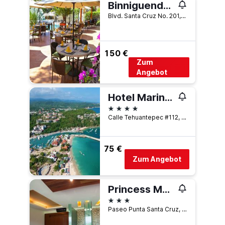
Binniguenda Huatulco
Blvd. Santa Cruz No. 201, Sector E, La Crucecita, Oaxaca, Mexiko
150 €
Zum
Angebot
Hotel Marina Resort & Beach Club
4 Sterne
Calle Tehuantepec #112, La Crucecita, Oaxaca, Mexiko
75 €
Zum Angebot
Princess Mayev
3 Sterne
Paseo Punta Santa Cruz, Manzana 1 lote 4, La Crucecita, Oaxaca, Mexiko