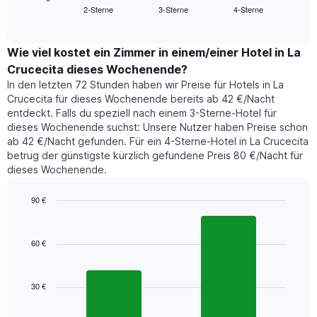
Das
2-Sterne
3-Sterne
4-Sterne
den
End
Diagramm
of
durchschnittlichen
hat
interactive
Zimmerpreis,
chart
1
der
Wie viel kostet ein Zimmer in einem/einer Hotel in La
Y-
für
Achse,
Crucecita dieses Wochenende?
heute
die
In den letzten 72 Stunden haben wir Preise für Hotels in La
Nacht
den
Crucecita für dieses Wochenende bereits ab 42 €/Nacht
in
durchschnittlichen
entdeckt. Falls du speziell nach einem 3-Sterne-Hotel für
den
Zimmerpreis
dieses Wochenende suchst: Unsere Nutzer haben Preise schon
letzten
anzeigt.
ab 42 €/Nacht gefunden. Für ein 4-Sterne-Hotel in La Crucecita
3
betrug der günstigste kürzlich gefundene Preis 80 €/Nacht für
Tagen
dieses Wochenende.
gefunden
wurde,
aggregiert
90 €
nach
Bar
Chart
Sternebewertung.
graphic.
chart
with
Das
60 €
2
Diagramm
bars.
hat
1
30 €
Das
X-
folgende
Achse,
Diagramm