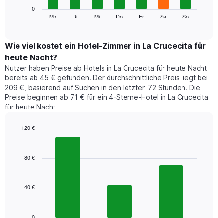
die
Das
0
Monate
folgende
Mo
Di
Mi
Do
Fr
Sa
So
End
anzeigt.
of
Diagramm
Das
interactive
zeigt
chart
Diagramm
den
Wie viel kostet ein Hotel-Zimmer in La Crucecita für
hat
durchschnittlichen
1
heute Nacht?
Preis
Y-
Nutzer haben Preise ab Hotels in La Crucecita für heute Nacht
eines
Achse,
bereits ab 45 € gefunden. Der durchschnittliche Preis liegt bei
Zimmers
die
209 €, basierend auf Suchen in den letzten 72 Stunden. Die
für
den
Preise beginnen ab 71 € für ein 4-Sterne-Hotel in La Crucecita
den
durchschnittlichen
für heute Nacht.
jeweiligen
Zimmerpreis
Wochentag.
anzeigt.
Das
120 €
Diagramm
Bar
Chart
hat
graphic.
chart
1
with
80 €
3
X-
bars.
Achse,
die
40 €
Das
die
folgende
Wochentage
Diagramm
anzeigt.
zeigt
0