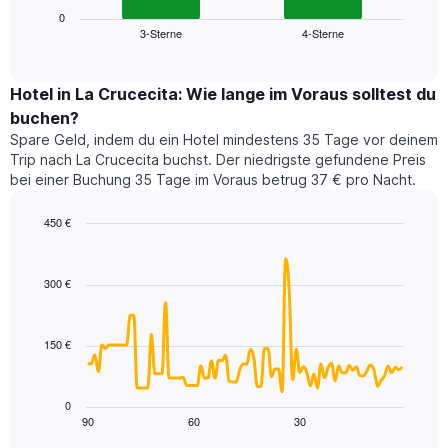
die
zeigt
0
die
3-Sterne
4-Sterne
den
End
Hotelkategorien
of
durchschnittlichen
nach
interactive
Zimmerpreis
chart
Sternen
für
Hotel in La Crucecita: Wie lange im Voraus solltest du
anzeigt
dieses
buchen?
Das
Wochenende
Diagramm
Spare Geld, indem du ein Hotel mindestens 35 Tage vor deinem
in
hat
Trip nach La Crucecita buchst. Der niedrigste gefundene Preis
den
1
bei einer Buchung 35 Tage im Voraus betrug 37 € pro Nacht.
letzten
Y-
3
Achse,
450 €
Tagen,
die
aggregiert
Line
Chart
den
graphic.
chart
nach
durchschnittlichen
with
Sternebewertung.
300 €
Zimmerpreis
90
Das
für
data
Diagramm
points.
heute
hat
150 €
Nacht
1
Das
in
X-
folgende
den
Achse,
Diagramm
letzten
0
die
zeigt,
3
90
60
30
End
die
of
wie
Tagen
interactive