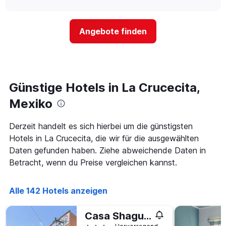
Hotelkategorien
sich
anzeigt.
chart
nach
der
Sternen
Preis
Angebote finden
anzeigt
für
Das
ein
Diagramm
Zimmer
hat
ändert,
1
je
Y-
näher
Günstige Hotels in La Crucecita,
Achse,
das
die
Aufenthaltsdatum
Mexiko
den
rückt.
durchschnittlichen
Das
Derzeit handelt es sich hierbei um die günstigsten
Zimmerpreis
Diagramm
an
Hotels in La Crucecita, die wir für die ausgewählten
hat
diesem
1
Daten gefunden haben. Ziehe abweichende Daten in
Wochenende
X-
Betracht, wenn du Preise vergleichen kannst.
anzeigt,
Achse,
der
die
in
die
Alle 142 Hotels anzeigen
den
Anzahl
letzten
der
3
Casa Shaguiba
Tage
Tagen
vor