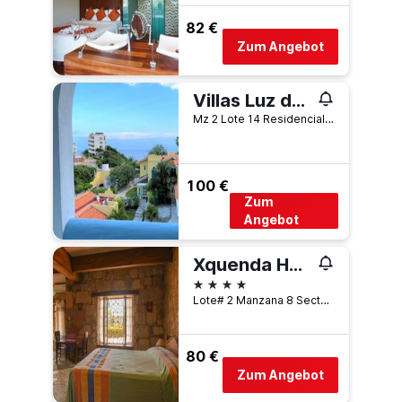
82 €
Zum Angebot
Villas Luz de Luna & Resort
Mz 2 Lote 14 Residencial Arrocito, La Crucecita, Oaxaca, Mexiko
100 €
Zum
Angebot
Xquenda Huatulco Spa
4 Sterne
Lote# 2 Manzana 8 Sector P, Playa Principal Chahue, Vialidad Lambda, Bahía Chahué, Bahias de Huatulco, La Crucecita, Oaxaca, Mexiko
80 €
Zum Angebot