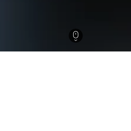
e
els in Vila Verde
tzten Einblicke, um ideale Buchungszeiträume, Preistrends un
Hotel in Vila Verde: An welchem Tag ist die Übernach
günstigsten?
Der günstigste Tag, um in Vila Verde zu übernachten, ist Montag 
Andererseits können Reisende damit rechnen, an einem Mittwoc
meisten zu zahlen. Dann beträgt der durchschnittliche