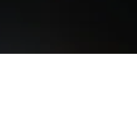
d mehr für deine Unterkunft in in Vila
tung am
(54 €).
h am