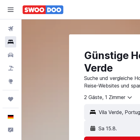
Flüge
Hotels
Günstige Ho
Mietwagen
Verde
Pauschalreisen
Suche und vergleiche Ho
Explore
Reise-Websites und spar
2 Gäste, 1 Zimmer
Trips
Vila Verde, Portug
Deutsch
Sa 15.8.
Feedback