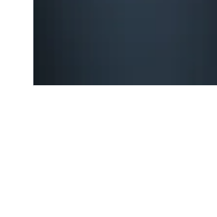
Start
Europa
Portugal
Vila Verd
Einblicke zu Hot
Nutze unsere aktuellen, datengestü
Verde zu finden.