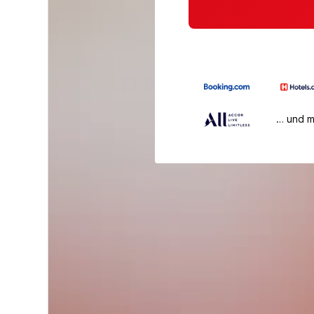
… und 