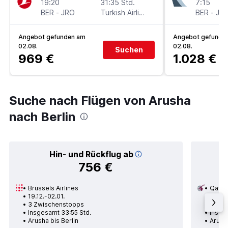
19:20
31:35 Std.
7:15
BER
-
JRO
Turkish Airlines
BER
-
JR
Angebot gefunden am
Angebot gefunde
02.08.
02.08.
Suchen
969 €
1.028 €
Suche nach Flügen von Arusha
nach Berlin
Hin- und Rückflug ab
756 €
Brussels Airlines
Qatar
19.12.-02.01.
08.08
3 Zwischenstopps
2 Zwi
Insgesamt 33:55 Std.
Insge
Arusha bis Berlin
Arusha