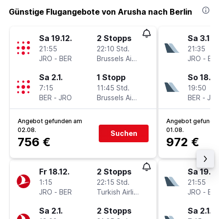
Günstige Flugangebote von Arusha nach Berlin
Sa 19.12.
2 Stopps
Sa 3.10.
21:55
22:10 Std.
21:35
JRO
-
BER
Brussels Airlines
JRO
-
BE
Sa 2.1.
1 Stopp
So 18.10
7:15
11:45 Std.
19:50
BER
-
JRO
Brussels Airlines
BER
-
JR
Angebot gefunden am
Angebot gefunde
02.08.
01.08.
Suchen
756 €
972 €
Fr 18.12.
2 Stopps
Sa 19.12
1:15
22:15 Std.
21:55
JRO
-
BER
Turkish Airlines
JRO
-
BE
Sa 2.1.
2 Stopps
Sa 2.1.