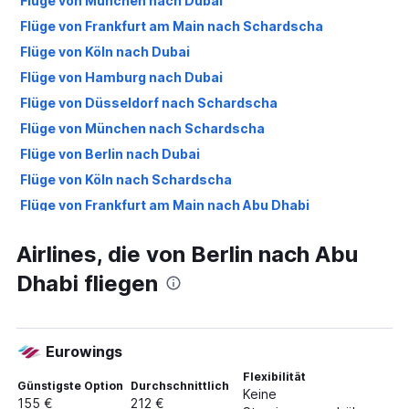
Flüge von München nach Dubai
Flüge von Frankfurt am Main nach Schardscha
Flüge von Köln nach Dubai
Flüge von Hamburg nach Dubai
Flüge von Düsseldorf nach Schardscha
Flüge von München nach Schardscha
Flüge von Berlin nach Dubai
Flüge von Köln nach Schardscha
Flüge von Frankfurt am Main nach Abu Dhabi
Flüge von Hamburg nach Schardscha
Airlines, die von Berlin nach Abu
Flüge von Nürnberg nach Dubai
Dhabi fliegen
Flüge von Frankfurt Hahn nach Dubai
Flüge von Frankfurt am Main nach Dubai
Flüge von Düsseldorf nach Dubai
Eurowings
Flüge von Nürnberg nach Schardscha
Flexibilität
Flüge von München nach Abu Dhabi
Günstigste Option
Durchschnittlich
Keine
155 €
212 €