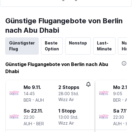
Günstige Flugangebote von Berlin
nach Abu Dhabi
Günstigster
Beste
Nonstop
Last-
Nur
Flug
Option
Minute
Hinf
Günstige Flugangebote von Berlin nach Abu
Dhabi
Mo 9.11.
2 Stopps
Mo 2.11.
14:45
28:00 Std.
9:05
-
Wizz Air
-
BER
AUH
BER
AU
So 22.11.
1 Stopp
Sa 7.11.
22:30
13:00 Std.
22:30
-
Wizz Air
-
AUH
BER
AUH
BE