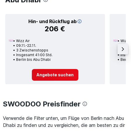
Hin- und Rückflug ab
206 €
Wizz Air
Wizz A
09.11.-22.11.
30.10.
3 Zwischenstopps
2 Zwi
Insgesamt 41:00 Std.
Insge
Berlin bis Abu Dhabi
Berlin
Angebote suchen
SWOODOO Preisfinder
Verwende die Filter unten, um Flüge von Berlin nach Abu
Dhabi zu finden und zu vergleichen, die am besten zu dir