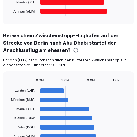
1000.
has
Istanbul (IST)
1
Amman (AMM)
X
End
of
axis
interactive
displaying
chart
categories.
Bei welchem Zwischenstopp-Flughafen auf der
Range:
Strecke von Berlin nach Abu Dhabi startet der
6
categories.
Anschlussflug am ehesten?
The
chart
London (LHR) hat durchschnittlich den kürzesten Zwischenstopp auf
dieser Strecke – ungefähr 1:15 Std..
has
1
Y
0 Std.
2 Std.
3 Std.
4 Std.
axis
Bar
Chart
displaying
graphic.
chart
London (LHR)
with
values.
6
München (MUC)
Range:
bars.
0
Istanbul (IST)
to
The
Istanbul (SAW)
750.
chart
has
Doha (DOH)
1
Amman (AMM)