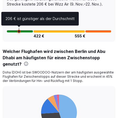
Range:
Strecke kostete 206 € bei Wizz Air (9. Nov.–22. Nov.).
0
to
206 € ist günstiger als der Durchschnitt
600.
422 €
555 €
Welcher Flughafen wird zwischen Berlin und Abu
Dhabi am häufigsten für einen Zwischenstopp
genutzt?
Doha (DOH) ist bei SWOODOO-Nutzern der am häufigsten ausgewählte
Flughafen für Zwischenstopps auf dieser Strecke und erscheint in 45%
der Verbindungen für Hin- und Rückflug mit 1 Stopp.
Pie
Chart
graphic.
chart
with
6
slices.