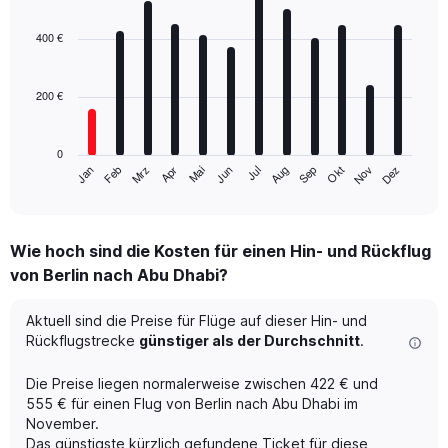
Bar
Chart
graphic.
chart
with
400 €
12
bars.
200 €
The
chart
has
0
1
Mrz
Jun
Sep
Dez
Jan
Apr
Jul
Okt
Feb
Mai
Aug
Nov
X
End
of
axis
interactive
displaying
chart
categories.
Wie hoch sind die Kosten für einen Hin- und Rückflug
Range:
von Berlin nach Abu Dhabi?
12
categories.
The
Aktuell sind die Preise für Flüge auf dieser Hin- und
chart
Rückflugstrecke
günstiger als der Durchschnitt
.
has
1
Die Preise liegen normalerweise zwischen 422 € und
Y
555 € für einen Flug von Berlin nach Abu Dhabi im
axis
November.
displaying
Das günstigste kürzlich gefundene Ticket für diese
values.