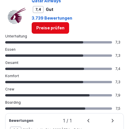
Qatar Airways
Gut
7,4
3.739 Bewertungen
Preise prüfen
Unterhaltung
7,3
Essen
7,3
Gesamt
7,4
Komfort
7,3
Crew
7,9
Boarding
7,5
1
/
1
Bewertungen