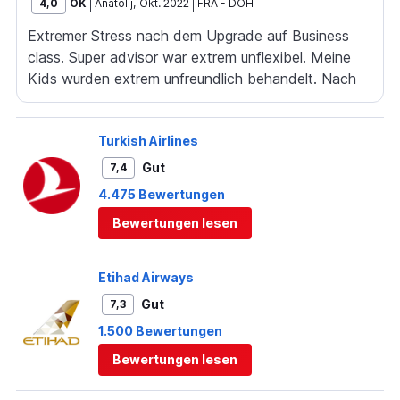
4,0
OK
Anatolij
,
Okt. 2022
FRA
-
DOH
Extremer Stress nach dem Upgrade auf Business
class. Super advisor war extrem unflexibel. Meine
Kids wurden extrem unfreundlich behandelt. Nach
diesem Flug hat Qatar einen treuen Business Kunden
mit mir verloren.
Turkish Airlines
Gut
7,4
4.475 Bewertungen
Bewertungen lesen
Etihad Airways
Gut
7,3
1.500 Bewertungen
Bewertungen lesen