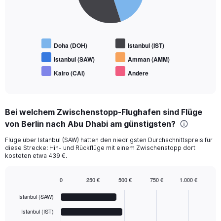
Doha (DOH)
Istanbul (IST)
Istanbul (SAW)
Amman (AMM)
Kairo (CAI)
Andere
End
of
interactive
chart
Bei welchem Zwischenstopp-Flughafen sind Flüge
von Berlin nach Abu Dhabi am günstigsten?
Flüge über Istanbul (SAW) hatten den niedrigsten Durchschnittspreis für
diese Strecke: Hin- und Rückflüge mit einem Zwischenstopp dort
kosteten etwa 439 €.
0
250 €
500 €
750 €
1.000 €
Bar
Chart
graphic.
chart
Istanbul (SAW)
with
6
Istanbul (IST)
bars.