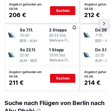
Angebot gefunden am
Angebot gefunde
08.08.
08.08.
Suchen
206 €
212 €
Sa 7.11.
2 Stopps
Do 26.11
15:50
26:55 Std.
7:15
-
Mehrere Fluglinien
-
BER
AUH
BER
AU
So 22.11.
1 Stopp
Do 3.12.
22:30
13:00 Std.
22:20
-
Mehrere Fluglinien
-
AUH
BER
AUH
BE
Angebot gefunden am
Angebot gefunde
06.08.
05.08.
Suchen
211 €
214 €
Suche nach Flügen von Berlin nach
Abu Dhabi