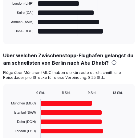
London (LHR)
The
Kairo (CAI)
chart
has
Amman (AMM)
1
Doha (DOH)
X
End
of
axis
interactive
displaying
chart
categories.
Über welchen Zwischenstopp-Flughafen gelangst du
Range:
am schnellsten von Berlin nach Abu Dhabi?
6
categories.
Flüge über München (MUC) haben die kürzeste durchschnittliche
The
Reisedauer pro Strecke für diese Verbindung: 8:25 Std..
chart
has
1
0 Std.
5 Std.
9 Std.
13 Std.
Bar
Y
Chart
graphic.
chart
München (MUC)
axis
with
displaying
6
Istanbul (SAW)
values.
bars.
Range:
Doha (DOH)
0
The
London (LHR)
to
chart