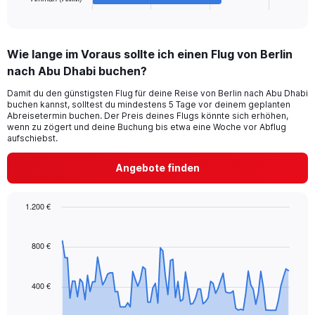
X
End
of
axis
interactive
displaying
chart
categories.
Wie lange im Voraus sollte ich einen Flug von Berlin
Range:
nach Abu Dhabi buchen?
6
categories.
Damit du den günstigsten Flug für deine Reise von Berlin nach Abu Dhabi
The
buchen kannst, solltest du mindestens 5 Tage vor deinem geplanten
chart
Abreisetermin buchen. Der Preis deines Flugs könnte sich erhöhen,
has
wenn zu zögert und deine Buchung bis etwa eine Woche vor Abflug
1
aufschiebst.
Y
axis
Angebote finden
displaying
values.
Range:
1.200 €
0
Chart
Chart
to
graphic.
with
240.
91
800 €
data
points.
400 €
The
chart