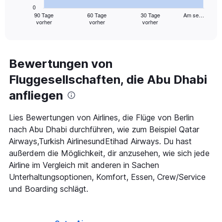
has
0
1
90 Tage
60 Tage
30 Tage
Am se…
vorher
vorher
vorher
X
End
of
axis
interactive
displaying
chart
categories.
Range:
Bewertungen von
91
Fluggesellschaften, die Abu Dhabi
categories.
The
anfliegen
chart
has
1
Lies Bewertungen von Airlines, die Flüge von Berlin
Y
nach Abu Dhabi durchführen, wie zum Beispiel Qatar
axis
Airways,Turkish AirlinesundEtihad Airways. Du hast
displaying
außerdem die Möglichkeit, dir anzusehen, wie sich jede
values.
Range:
Airline im Vergleich mit anderen in Sachen
0
Unterhaltungsoptionen, Komfort, Essen, Crew/Service
to
und Boarding schlägt.
1200.