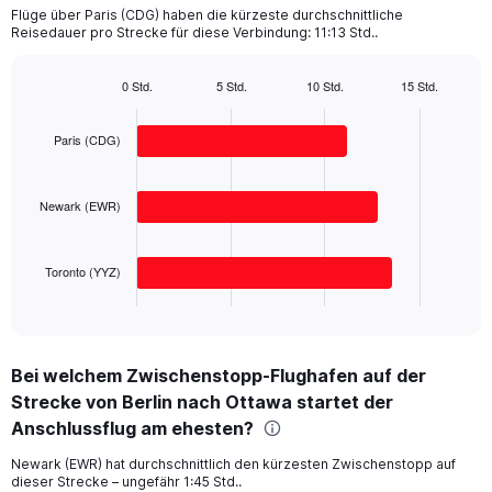
categories.
Flüge über Paris (CDG) haben die kürzeste durchschnittliche
The
Reisedauer pro Strecke für diese Verbindung: 11:13 Std..
chart
has
1
0 Std.
5 Std.
10 Std.
15 Std.
Bar
Y
Chart
graphic.
chart
axis
with
Paris (CDG)
displaying
3
values.
bars.
Range:
Newark (EWR)
0
The
to
chart
2500.
has
Toronto (YYZ)
1
X
End
of
axis
interactive
displaying
chart
categories.
Bei welchem Zwischenstopp-Flughafen auf der
Range:
Strecke von Berlin nach Ottawa startet der
3
categories.
Anschlussflug am ehesten?
The
chart
Newark (EWR) hat durchschnittlich den kürzesten Zwischenstopp auf
dieser Strecke – ungefähr 1:45 Std..
has