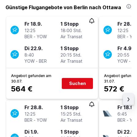
Günstige Flugangebote von Berlin nach Ottawa
Fr 18.9.
1 Stopp
Fr 28.8.
12:25
18:00 Std.
12:25
BER
-
YOW
Air Transat
BER
-
YO
Di 22.9.
1 Stopp
Fr 4.9.
8:40
20:15 Std.
20:55
YOW
-
BER
Air Transat
YOW
-
B
Angebot gefunden am
Angebot gefunde
30.07.
31.07.
Suchen
564 €
572 €
Fr 28.8.
1 Stopp
Fr 18.9.
12:25
15:25 Std.
6:45
BER
-
YOW
Air Transat
BER
-
YO
Di 1.9.
1 Stopp
Di 22.9.