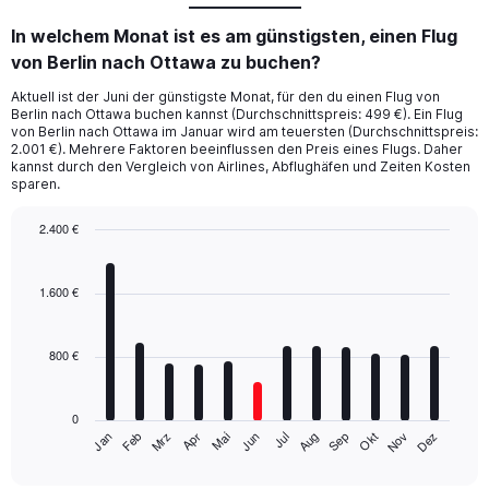
In welchem Monat ist es am günstigsten, einen Flug
von Berlin nach Ottawa zu buchen?
Aktuell ist der Juni der günstigste Monat, für den du einen Flug von
Berlin nach Ottawa buchen kannst (Durchschnittspreis: 499 €). Ein Flug
von Berlin nach Ottawa im Januar wird am teuersten (Durchschnittspreis:
2.001 €). Mehrere Faktoren beeinflussen den Preis eines Flugs. Daher
kannst durch den Vergleich von Airlines, Abflughäfen und Zeiten Kosten
sparen.
2.400 €
Bar
Chart
graphic.
chart
with
1.600 €
12
bars.
800 €
The
chart
has
0
1
Mrz
Jun
Sep
Dez
Jan
Apr
Jul
Okt
Feb
Mai
Aug
Nov
X
End
of
axis
interactive
chart