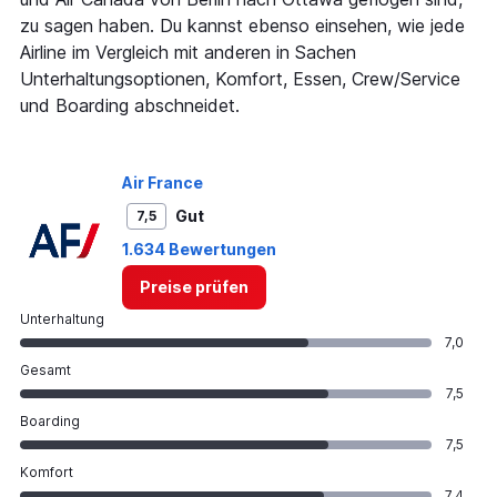
axis
zu sagen haben. Du kannst ebenso einsehen, wie jede
displaying
Airline im Vergleich mit anderen in Sachen
values.
Range:
Unterhaltungsoptionen, Komfort, Essen, Crew/Service
0
und Boarding abschneidet.
to
180.
Air France
Gut
7,5
1.634 Bewertungen
Preise prüfen
Unterhaltung
7,0
Gesamt
7,5
Boarding
7,5
Komfort
7,4