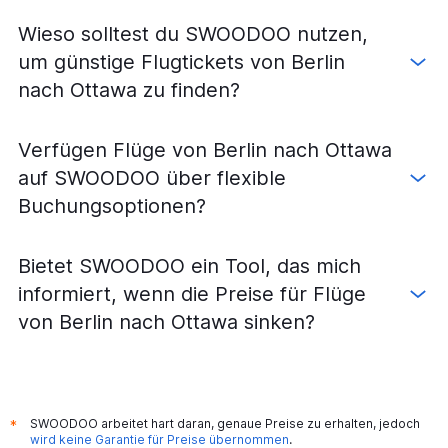
Flüge von Leipzig nach Toronto-City
Wieso solltest du SWOODOO nutzen,
Flüge von München nach Ottawa
um günstige Flugtickets von Berlin
Flüge von Leipzig nach Montréal–Pierre Elliott Trudeau
nach Ottawa zu finden?
Flüge von Dresden nach Montréal–Pierre Elliott Trudeau
Flüge von Stuttgart nach Ottawa
Verfügen Flüge von Berlin nach Ottawa
Flüge von Bremen nach Montréal–Pierre Elliott Trudeau
auf SWOODOO über flexible
Flüge von Leipzig nach Hamilton
Buchungsoptionen?
Flüge von Nürnberg nach Ottawa
Flüge von Dresden nach Toronto-City
Bietet SWOODOO ein Tool, das mich
Flüge von Hannover nach Montréal–Pierre Elliott
informiert, wenn die Preise für Flüge
Trudeau
von Berlin nach Ottawa sinken?
Flüge von Nürnberg nach Montréal–Pierre Elliott Trudeau
Flüge von München nach Thunder Bay
Flüge von Düsseldorf nach London
Flüge von Frankfurt am Main nach Thunder Bay
SWOODOO arbeitet hart daran, genaue Preise zu erhalten, jedoch
*
wird keine Garantie für Preise übernommen
.