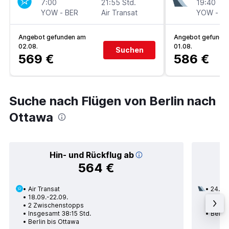
7:00
21:55 Std.
19:40
YOW
-
BER
Air Transat
YOW
-
B
Angebot gefunden am
Angebot gefunde
02.08.
01.08.
Suchen
569 €
586 €
Suche nach Flügen von Berlin nach
Ottawa
Hin- und Rückflug ab
564 €
Air Transat
24.09
18.09.-22.09.
1 Zwi
2 Zwischenstopps
Insge
Insgesamt 38:15 Std.
Berlin
Berlin bis Ottawa