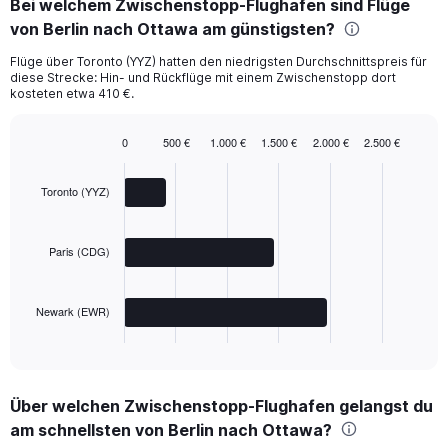
Bei welchem Zwischenstopp-Flughafen sind Flüge
von Berlin nach Ottawa am günstigsten?
Flüge über Toronto (YYZ) hatten den niedrigsten Durchschnittspreis für
diese Strecke: Hin- und Rückflüge mit einem Zwischenstopp dort
kosteten etwa 410 €.
0
500 €
1.000 €
1.500 €
2.000 €
2.500 €
Bar
Chart
graphic.
chart
with
Toronto (YYZ)
3
bars.
Paris (CDG)
The
chart
has
Newark (EWR)
1
X
End
of
axis
interactive
displaying
chart
categories.
Über welchen Zwischenstopp-Flughafen gelangst du
Range:
am schnellsten von Berlin nach Ottawa?
3