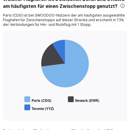
am häufigsten für einen Zwischenstopp genutzt?
Paris (CDG) ist bei SWOODOO-Nutzern der am häufigsten ausgewählte
Flughafen für Zwischenstopps auf dieser Strecke und erscheint in 73%
der Verbindungen für Hin- und Rückflug mit 1 Stopp.
Pie
Chart
graphic.
chart
with
3
slices.
Paris (CDG)
Newark (EWR)
Toronto (YYZ)
End
of
interactive
chart