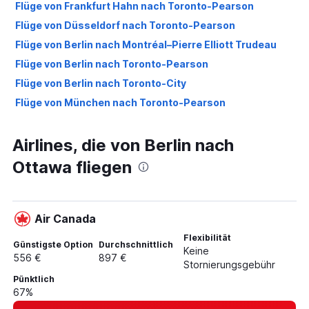
Flüge von Frankfurt Hahn nach Toronto-Pearson
Flüge von Düsseldorf nach Toronto-Pearson
Flüge von Berlin nach Montréal–Pierre Elliott Trudeau
Flüge von Berlin nach Toronto-Pearson
Flüge von Berlin nach Toronto-City
Flüge von München nach Toronto-Pearson
Flüge von München nach Montréal–Pierre Elliott Trudeau
Airlines, die von Berlin nach
Flüge von Weeze, Niederrhein nach Toronto-Pearson
Flüge von Hamburg nach Toronto-Pearson
Ottawa fliegen
Flüge von Hamburg nach Toronto-City
Flüge von Frankfurt Hahn nach Montréal–Pierre Elliott
Trudeau
Air Canada
Flüge von München nach Toronto-City
Flexibilität
Günstigste Option
Durchschnittlich
Keine
Flüge von Hannover nach Toronto-City
556 €
897 €
Stornierungsgebühr
Flüge von Hannover nach Toronto-Pearson
Pünktlich
Flüge von Düsseldorf nach Montréal–Pierre Elliott
67%
Trudeau