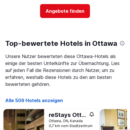
nach
der
Sternen
Preis
Angebote finden
anzeigt
für
Das
ein
Diagramm
Zimmer
hat
ändert,
1
je
Y-
näher
Top-bewertete Hotels in Ottawa
Achse,
das
die
Aufenthaltsdatum
den
Unsere Nutzer bewerteten diese Ottawa-Hotels als
rückt.
durchschnittlichen
Das
einige der besten Unterkünfte zur Übernachtung. Lies
Zimmerpreis
Diagramm
auf jeden Fall die Rezensionen durch Nutzer, um zu
an
hat
erfahren, weshalb diese Hotels zu den am besten
diesem
1
Wochenende
bewerteten gehören.
X-
anzeigt,
Achse,
der
die
in
Alle 509 Hotels anzeigen
die
den
Anzahl
letzten
der
reStays Ottawa
3
Tage
Tagen
Ottawa, ON, Kanada
vor
0,7 km vom Stadtzentrum
gefunden
dem