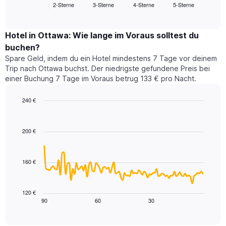
2-Sterne
3-Sterne
4-Sterne
5-Sterne
den
End
Hotelkategorien
of
durchschnittlichen
nach
interactive
Zimmerpreis
chart
Sternen
für
Hotel in Ottawa: Wie lange im Voraus solltest du
anzeigt
dieses
buchen?
Das
Wochenende
Diagramm
Spare Geld, indem du ein Hotel mindestens 7 Tage vor deinem
in
hat
Trip nach Ottawa buchst. Der niedrigste gefundene Preis bei
den
1
einer Buchung 7 Tage im Voraus betrug 133 € pro Nacht.
letzten
Y-
3
Achse,
240 €
Tagen,
die
aggregiert
Line
Chart
den
graphic.
chart
nach
durchschnittlichen
with
Sternebewertung.
200 €
Zimmerpreis
90
Das
für
data
Diagramm
points.
heute
hat
160 €
Nacht
1
Das
in
X-
folgende
den
Achse,
Diagramm
letzten
120 €
die
zeigt,
3
90
60
30
End
die
of
wie
Tagen
interactive
Hotelkategorien
sich
anzeigt.
chart