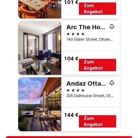
101 €
Zum
Angebot
Arc The Hotel
4 Sterne
140 Slater Street, Ottawa, ON, Kanada
104 €
Zum
Angebot
Andaz Ottawa Byward Market-a concept by Hyatt
4 Sterne
325 Dalhousie Street, Ottawa, ON, Kanada
144 €
Zum
Angebot