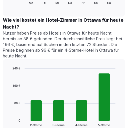
folgende
Mo
Di
Mi
Do
Fr
Sa
So
End
anzeigt.
of
Diagramm
Das
interactive
zeigt
chart
Diagramm
den
Wie viel kostet ein Hotel-Zimmer in Ottawa für heute
hat
durchschnittlichen
1
Nacht?
Preis
Y-
Nutzer haben Preise ab Hotels in Ottawa für heute Nacht
eines
Achse,
bereits ab 88 € gefunden. Der durchschnittliche Preis liegt bei
Zimmers
die
166 €, basierend auf Suchen in den letzten 72 Stunden. Die
für
den
Preise beginnen ab 96 € für ein 4-Sterne-Hotel in Ottawa für
den
durchschnittlichen
heute Nacht.
jeweiligen
Zimmerpreis
Wochentag.
anzeigt.
Das
240 €
Diagramm
Bar
Chart
hat
graphic.
chart
1
with
160 €
4
X-
bars.
Achse,
die
80 €
Das
die
folgende
Wochentage
Diagramm
anzeigt.
zeigt
0
Das
2-Sterne
3-Sterne
4-Sterne
5-Sterne
den
End
Diagramm