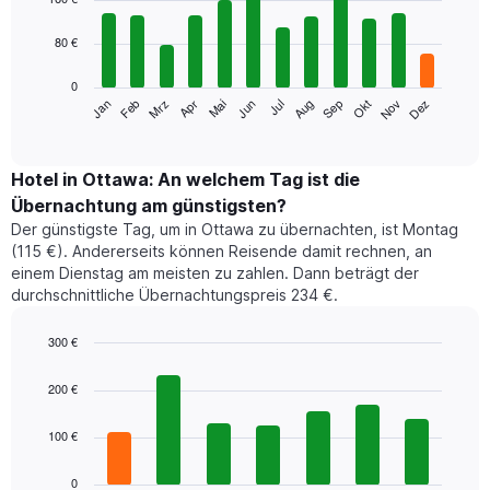
with
12
80 €
bars.
0
Das
Jan
Feb
Mrz
Apr
Mai
Jun
Jul
Aug
Sep
Okt
Nov
Dez
folgende
End
of
Diagramm
interactive
zeigt
chart
den
Hotel in Ottawa: An welchem Tag ist die
durchschnittlichen
Übernachtung am günstigsten?
Zimmerpreis
Der günstigste Tag, um in Ottawa zu übernachten, ist Montag
im
(115 €). Andererseits können Reisende damit rechnen, an
jeweiligen
einem Dienstag am meisten zu zahlen. Dann beträgt der
Monat
durchschnittliche Übernachtungspreis 234 €.
an.
Das
Diagramm
300 €
hat
Bar
Chart
1
graphic.
chart
200 €
with
X-
7
Achse,
100 €
bars.
die
die
Das
0
Monate