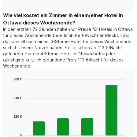
of
durchschnittlichen
hat
interactive
Zimmerpreis,
chart
1
der
Wie viel kostet ein Zimmer in einem/einer Hotel in
Y-
für
Achse,
Ottawa dieses Wochenende?
heute
die
In den letzten 72 Stunden haben wir Preise für Hotels in Ottawa
Nacht
den
für dieses Wochenende bereits ab 89 €/Nacht entdeckt. Falls
in
durchschnittlichen
du speziell nach einem 3-Sterne-Hotel für dieses Wochenende
den
Zimmerpreis
suchst: Unsere Nutzer haben Preise schon ab 113 €/Nacht
letzten
anzeigt.
gefunden. Für ein 4-Sterne-Hotel in Ottawa betrug der
3
günstigste kürzlich gefundene Preis 113 €/Nacht für dieses
Tagen
Wochenende.
gefunden
wurde,
aggregiert
360 €
nach
Bar
Chart
Sternebewertung.
graphic.
chart
with
Das
240 €
4
Diagramm
bars.
hat
1
120 €
Das
X-
folgende
Achse,
Diagramm
die
zeigt
0
die