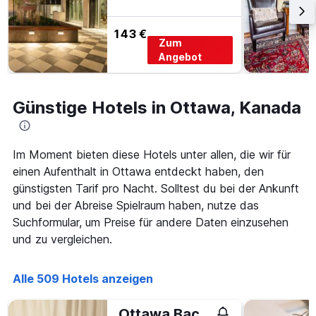
wurde.
Aufenthalt
anzeigt
143 €
Das
Zum
Diagramm
Angebot
hat
1
Y-
Achse,
Günstige Hotels in Ottawa, Kanada
die
den
durchschnittlichen
Im Moment bieten diese Hotels unter allen, die wir für
Zimmerpreis
anzeigt
einen Aufenthalt in Ottawa entdeckt haben, den
günstigsten Tarif pro Nacht. Solltest du bei der Ankunft
und bei der Abreise Spielraum haben, nutze das
Suchformular, um Preise für andere Daten einzusehen
und zu vergleichen.
Alle 509 Hotels anzeigen
Ottawa Backpackers Inn