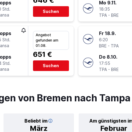
646 €
topps
Mo 9.11.
0 Std.
18:35
Suchen
hansa
-
TPA
BRE
topps
Fr 18.9.
Angebot
5 Std.
6:20
gefunden am
hansa
-
01.08.
BRE
TPA
651 €
topps
Do 8.10.
4 Std.
17:55
Suchen
hansa
-
TPA
BRE
ügen von Bremen nach Tampa
Beliebt im
Am günstigsten i
März
Februar