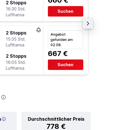
660 €
2 Stopps
Mo 9.11.
16:30 Std.
16:55
Suchen
Lufthansa
-
TPA
BR
2 Stopps
Mo 2.11.
Angebot
15:35 Std.
6:10
gefunden am
Lufthansa
-
02.08.
BRE
TP
667 €
2 Stopps
Mo 9.11.
16:05 Std.
13:20
Suchen
Lufthansa
-
TPA
BR
m
Durchschnittlicher Preis
778 €