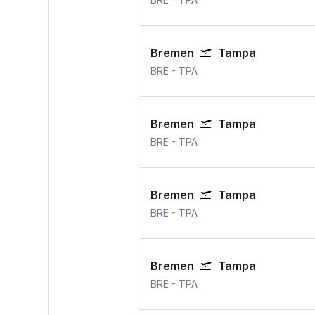
Bremen
Tampa
Bremen
Tampa International
BRE
-
TPA
Bremen
Tampa
Bremen
Tampa International
BRE
-
TPA
Bremen
Tampa
Bremen
Tampa International
BRE
-
TPA
Bremen
Tampa
Bremen
Tampa International
BRE
-
TPA