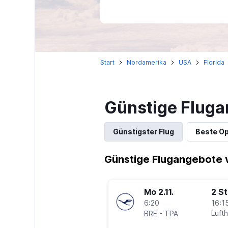
Start
Nordamerika
USA
Florida
Günstige Flug
Günstigster Flug
Beste Op
Günstige Flugangebote
Mo 2.11.
2 S
6:20
16:15
-
Luft
BRE
TPA