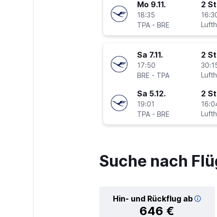
Mo 9.11.
2 S
18:35
16:3
-
Luft
TPA
BRE
Sa 7.11.
2 S
17:50
30:1
-
Luft
BRE
TPA
Sa 5.12.
2 S
19:01
16:0
-
Luft
TPA
BRE
Suche nach Fl
Hin- und Rückflug ab
646 €