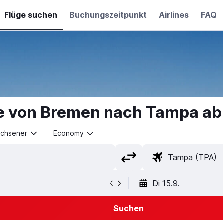
Flüge suchen
Buchungszeitpunkt
Airlines
FAQ
e von Bremen nach Tampa a
achsener
Economy
Di 15.9.
Suchen