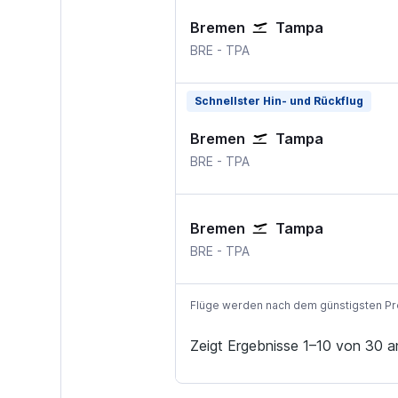
Bremen
Tampa
Bremen
Tampa International
BRE
-
TPA
Schnellster Hin- und Rückflug
Bremen
Tampa
Bremen
Tampa International
BRE
-
TPA
Bremen
Tampa
Bremen
Tampa International
BRE
-
TPA
Flüge werden nach dem günstigsten Preis
Zeigt Ergebnisse 1–10 von 30 a