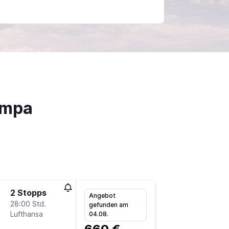
ampa
2 Stopps
Mo 2.11.
Angebot
28:00 Std.
6:10
gefunden am
Lufthansa
-
04.08.
BRE
TP