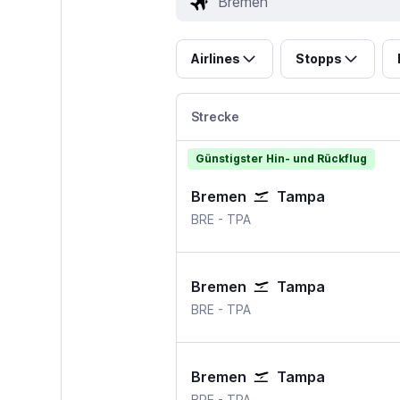
Airlines
Stopps
Strecke
Günstigster Hin- und Rückflug
Bremen
Tampa
Bremen
Tampa International
BRE
-
TPA
Bremen
Tampa
Bremen
Tampa International
BRE
-
TPA
Bremen
Tampa
Bremen
Tampa International
BRE
-
TPA