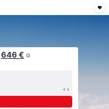
b
646 €