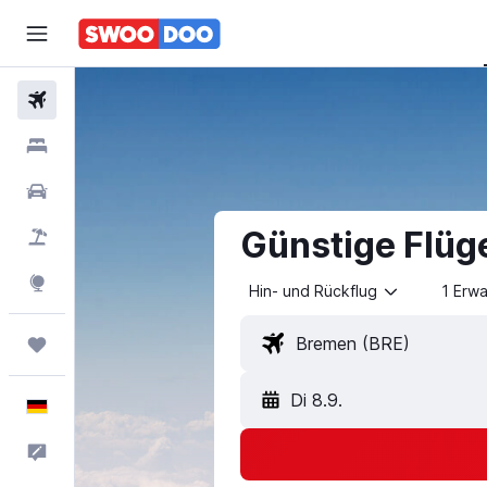
Flüge
Hotels
Mietwagen
Günstige Flüg
Pauschalreisen
Explore
Hin- und Rückflug
1 Erw
Trips
Di 8.9.
Deutsch
Feedback