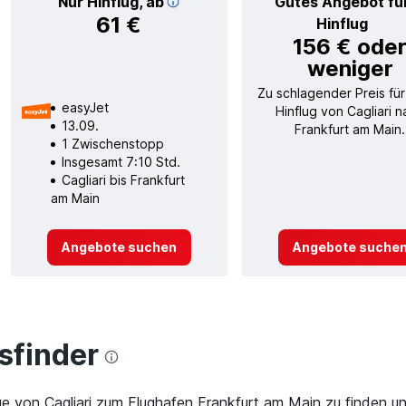
Nur Hinflug, ab
Gutes Angebot fü
61 €
Hinflug
156 € ode
weniger
Zu schlagender Preis für
easyJet
Hinflug von Cagliari 
13.09.
Frankfurt am Main.
1 Zwischenstopp
Insgesamt 7:10 Std.
Cagliari bis Frankfurt
am Main
Angebote suchen
Angebote suche
finder
ge von Cagliari zum Flughafen Frankfurt am Main zu finden un