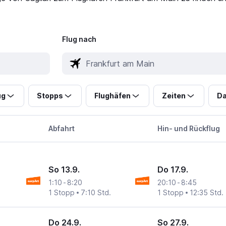
Flug nach
ug
Stopps
Flughäfen
Zeiten
Da
Abfahrt
Hin- und Rückflug
So 13.9.
Do 17.9.
1:10
-
8:20
20:10
-
8:45
1 Stopp
7:10 Std.
1 Stopp
12:35 Std.
Do 24.9.
So 27.9.