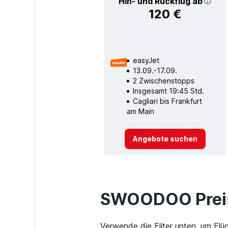
Hin- und Rückflug ab
120 €
easyJet
13.09.-17.09.
2 Zwischenstopps
Insgesamt 19:45 Std.
Cagliari bis Frankfurt
am Main
Angebote suchen
SWOODOO Preis
Verwende die Filter unten, um Flü