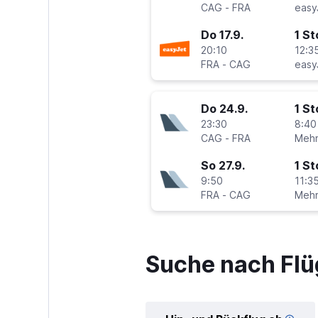
CAG
-
FRA
easy
Do 17.9.
1 S
20:10
12:35
FRA
-
CAG
easy
Do 24.9.
1 S
23:30
8:40
CAG
-
FRA
So 27.9.
1 S
9:50
11:35
FRA
-
CAG
Suche nach Flü