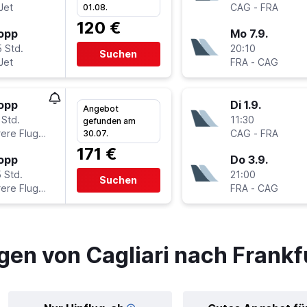
Jet
CAG
-
FRA
01.08.
120 €
topp
Mo 7.9.
 Std.
20:10
Suchen
Jet
FRA
-
CAG
topp
Di 1.9.
Angebot
 Std.
11:30
gefunden am
Mehrere Fluglinien
CAG
-
FRA
30.07.
171 €
topp
Do 3.9.
 Std.
21:00
Suchen
Mehrere Fluglinien
FRA
-
CAG
gen von Cagliari nach Frankf