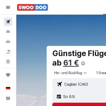
Flüge
Hotels
Mietwagen
Günstige Flüg
Pauschalreisen
ab
61 €
Explore
Hin- und Rückflug
1 Erw
Trips
Deutsch
So 6.9.
Feedback