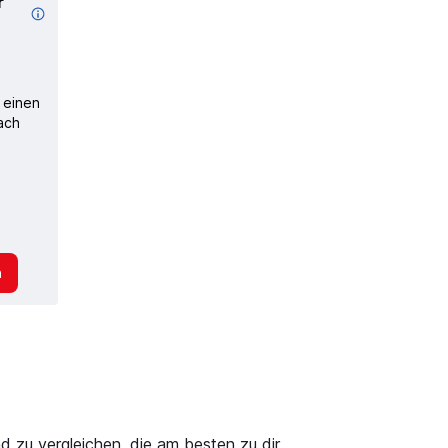
r
r
 einen
nach
n
d zu vergleichen, die am besten zu dir