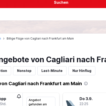
Suchen
n
Billige Flüge von Cagliari nach Frankfurt am Main
ngebote von Cagliari nach F
tion
Nonstop
Last-Minute
Nur Hinflug
on Cagliari nach Frankfurt am Main
topp
Do 3.9.
Angebot
Std.
22:25
gefunden am