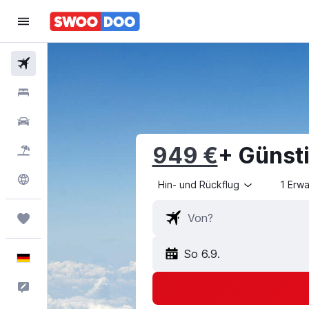
Flüge
Hotels
Mietwagen
949 €
+ Günst
Pauschalreisen
Explore
Hin- und Rückflug
1 Erw
Trips
So 6.9.
Deutsch
Feedback