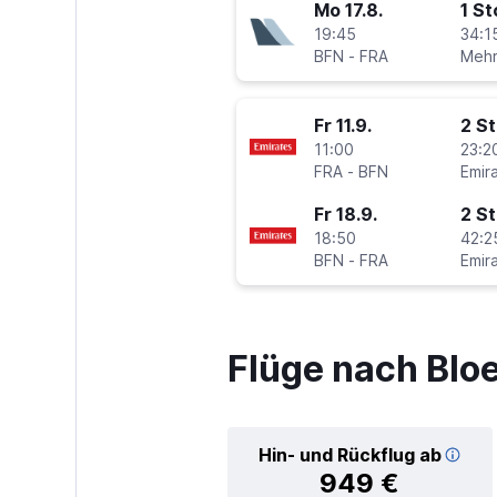
Mo 17.8.
1 S
19:45
34:1
BFN
-
FRA
Fr 11.9.
2 S
11:00
23:2
FRA
-
BFN
Emir
Fr 18.9.
2 S
18:50
42:2
BFN
-
FRA
Emir
Flüge nach Blo
Hin- und Rückflug ab
949 €