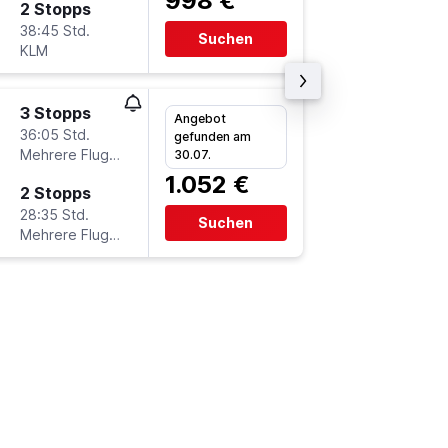
998 €
2 Stopps
Mo 21.9
38:45 Std.
14:20
Suchen
KLM
BFN
-
FR
3 Stopps
Do 17.9
Angebot
36:05 Std.
9:35
gefunden am
Mehrere Fluglinien
FRA
-
BF
30.07.
1.052 €
2 Stopps
Mo 21.9
28:35 Std.
7:50
Suchen
Mehrere Fluglinien
BFN
-
FR