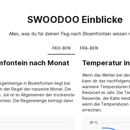
SWOODOO Einblicke
Alles, was du für deinen Flug nach Bloemfontein wissen
FK0-BFN
FRA-BFN
mfontein nach Monat
Temperatur i
Wenn das Wetter bei dein
kann dir das nachfolgend
egenmenge in Bloemfontein liegt bei
wärmere Temperaturen be
in der Regel der nasseste Monat. Die
Reisezeit im Jahr. Die T
uli ist im Allgemeinen der trockenste
Reisende, die Kälte meid
fontein. Die Regenmenge beträgt dann
wenn die Temperaturen i
erreichen.
25 °C
Line
Chart