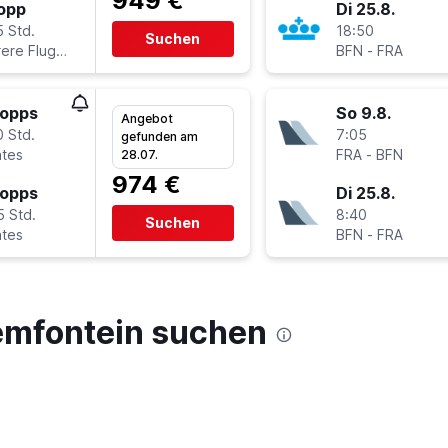
949 €
topp
Di 25.8.
5 Std.
18:50
Suchen
Mehrere Fluglinien
BFN
-
FRA
topps
So 9.8.
Angebot
0 Std.
7:05
gefunden am
ates
FRA
-
BFN
28.07.
974 €
topps
Di 25.8.
5 Std.
8:40
Suchen
ates
BFN
-
FRA
emfontein suchen