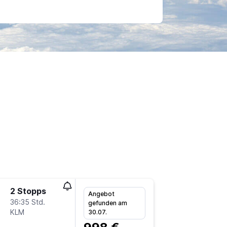
2 Stopps
Do 17.9
Angebot
36:35 Std.
11:30
gefunden am
KLM
FRA
-
BF
30.07.