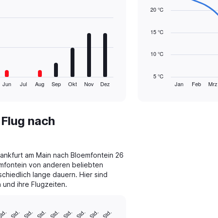
graphic.
chart
20 °C
with
14
data
15 °C
points.
10 °C
The
chart
has
5 °C
1
Jun
Jul
Aug
Sep
Okt
Nov
Dez
Jan
Feb
Mrz
End
of
X
interactive
axis
chart
displaying
 Flug nach
categories.
Range:
14
categories.
Frankfurt am Main nach Bloemfontein 26
The
mfontein von anderen beliebten
chart
chiedlich lange dauern. Hier sind
has
 und ihre Flugzeiten.
1
Y
axis
displaying
Std.
15 Std.
18 Std.
21 Std.
24 Std.
27 Std.
30 Std.
33 Std.
36 Std.