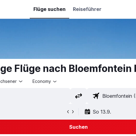
Flüge suchen
Reiseführer
ige Flüge nach Bloemfontein
achsener
Economy
So 13.9.
Suchen