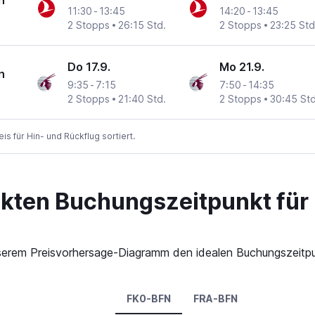
n
11:30
-
13:45
14:20
-
13:45
2 Stopps
26:15 Std.
2 Stopps
23:25 Std
Do 17.9.
Mo 21.9.
n
9:35
-
7:15
7:50
-
14:35
2 Stopps
21:40 Std.
2 Stopps
30:45 Std
 für Hin- und Rückflug sortiert.
ekten Buchungszeitpunkt für
 unserem Preisvorhersage-Diagramm den idealen Buchungszeitp
FK0-BFN
FRA-BFN