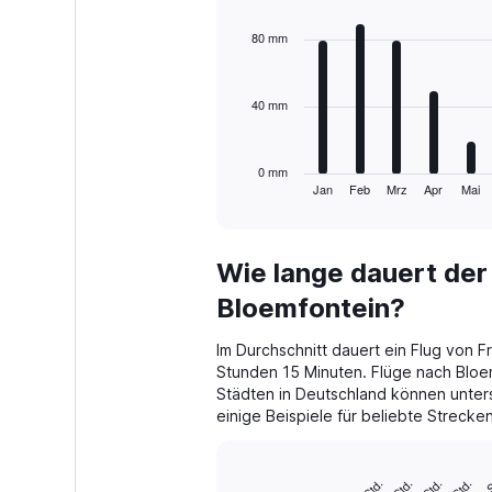
graphic.
chart
with
80 mm
12
bars.
40 mm
The
chart
has
1
0 mm
Jan
Feb
Mrz
Apr
Mai
X
End
of
axis
interactive
displaying
chart
categories.
Wie lange dauert der
Range:
12
Bloemfontein?
categories.
The
Im Durchschnitt dauert ein Flug von 
chart
Stunden 15 Minuten. Flüge nach Bloe
has
Städten in Deutschland können unters
1
einige Beispiele für beliebte Strecken
Y
axis
displaying
12 
values.
0 Std.
3 Std.
6 Std.
9 Std.
Bar
Chart