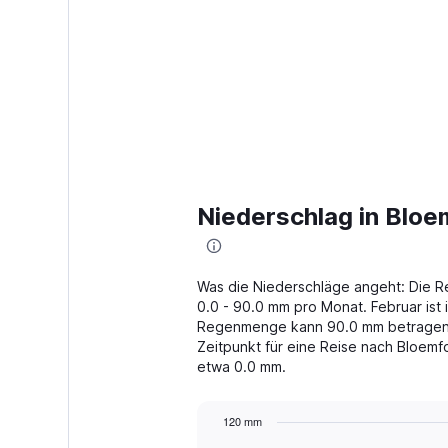
Niederschlag in Bloe
Was die Niederschläge angeht: Die R
0.0 - 90.0 mm pro Monat. Februar ist 
Regenmenge kann 90.0 mm betragen. J
Zeitpunkt für eine Reise nach Bloem
etwa 0.0 mm.
120 mm
Bar
Chart