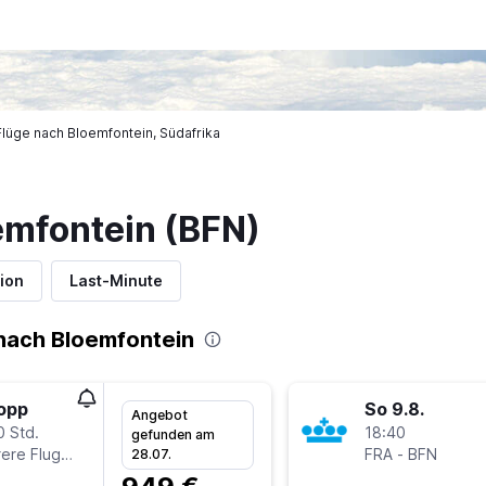
lüge nach Bloemfontein, Südafrika
emfontein (BFN)
ion
Last-Minute
nach Bloemfontein
topp
So 9.8.
Angebot
0 Std.
18:40
gefunden am
Mehrere Fluglinien
FRA
-
BFN
28.07.