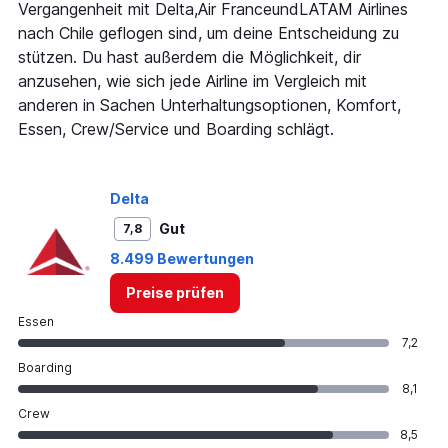
Vergangenheit mit Delta,Air FranceundLATAM Airlines
%
nach Chile geflogen sind, um deine Entscheidung zu
Beliebtheit.
Range:
stützen. Du hast außerdem die Möglichkeit, dir
0
anzusehen, wie sich jede Airline im Vergleich mit
to
anderen in Sachen Unterhaltungsoptionen, Komfort,
120.
Essen, Crew/Service und Boarding schlägt.
Delta
Gut
7,8
8.499 Bewertungen
Preise prüfen
Essen
7,2
Boarding
8,1
Crew
8,5