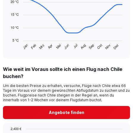
Range:
20 °C
with
0
14
to
data
15 °C
75.
points.
10 °C
The
chart
5 °C
has
Mrz
Jun
Sep
Dez
Jan
Apr
Jul
Okt
Feb
Mai
Aug
Nov
1
End
of
X
interactive
axis
chart
displaying
Wie weit im Voraus sollte ich einen Flug nach Chile
categories.
Range:
buchen?
14
Um die besten Preise zu erhalten, versuche, Flüge nach Chile etwa 66
categories.
Tage im Voraus vor deinem gewünschten Abflugdatum zu suchen und zu
The
buchen. Flugpreise nach Chile steigen in der Regel an, wenn du
chart
innerhalb von 1-2 Wochen vor deinem Flugdatum buchst.
has
1
Angebote finden
Y
axis
displaying
2.400 €
values.