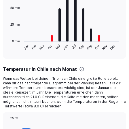
displaying
graphic.
chart
with
values.
50 mm
12
Range:
bars.
0
to
25 mm
The
1000.
chart
has
0 mm
1
Mrz
Jun
Sep
Dez
Jan
Apr
Jul
Okt
Feb
Mai
Aug
Nov
X
End
of
axis
interactive
displaying
chart
categories.
Temperatur in Chile nach Monat
Range:
12
Wenn das Wetter bei deinem Trip nach Chile eine große Rolle spielt,
categories.
kann dir das nachfolgende Diagramm bei der Planung helfen. Falls dir
The
wärmere Temperaturen besonders wichtig sind, ist der Januar die
chart
ideale Reisezeit im Jahr. Die Temperaturen erreichen dann
durchschnittlich 21.0 C. Reisende, die Kälte meiden möchten, sollten
has
möglichst nicht im Juni buchen, wenn die Temperaturen in der Regel ihre
1
Tiefstwerte (etwa 8.0 C) erreichen.
Y
axis
25 °C
displaying
Line
values.
Chart
graphic.
chart