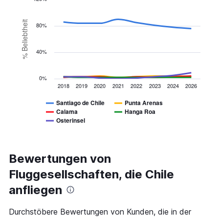
values.
Line
Range:
Chart
graphic.
chart
0
% Beliebtheit
80%
with
to
5
2400.
lines.
40%
The
chart
has
0%
2018
2019
2020
2021
2022
2023
2024
2026
1
X
Santiago de Chile
Punta Arenas
axis
Calama
Hanga Roa
displaying
Osterinsel
categories.
End
of
Range:
interactive
8
chart
categories.
Bewertungen von
The
chart
Fluggesellschaften, die Chile
has
anfliegen
1
Y
axis
Durchstöbere Bewertungen von Kunden, die in der
displaying