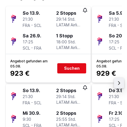
So 13.9.
2 Stopps
Sa 5.9.
21:30
29:14 Std.
21:30
-
LATAM Airlines
-
FRA
SCL
FRA
SC
Sa 26.9.
1 Stopp
So 20.9
17:25
18:00 Std.
17:25
-
LATAM Airlines
-
SCL
FRA
SCL
FR
Angebot gefunden am
Angebot gefunde
05.08.
05.08.
Suchen
923 €
929 €
So 13.9.
2 Stopps
Do 3.9.
21:30
29:14 Std.
21:30
-
LATAM Airlines
-
FRA
SCL
FRA
SC
Mi 30.9.
2 Stopps
Fr 2.10.
9:30
25:55 Std.
17:25
-
LATAM Airlines
-
SCL
FRA
SCL
FR