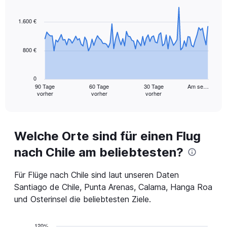
Chart
Chart
Range:
graphic.
with
5
91
1.600 €
to
data
25.
points.
800 €
The
chart
has
0
1
90 Tage
60 Tage
30 Tage
Am se…
vorher
vorher
vorher
X
End
of
axis
interactive
displaying
chart
categories.
Range:
Welche Orte sind für einen Flug
91
nach Chile am beliebtesten?
categories.
The
chart
Für Flüge nach Chile sind laut unseren Daten
has
Santiago de Chile, Punta Arenas, Calama, Hanga Roa
1
und Osterinsel die beliebtesten Ziele.
Y
axis
displaying
120%