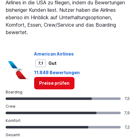
Airlines in die USA zu fliegen, indem du Bewertungen
Y
bisheriger Kunden liest. Nutzer haben die Airlines
axis
ebenso im Hinblick auf Unterhaltungsoptionen,
displaying
values.
Komfort, Essen, Crew/Service und das Boarding
Range:
bewertet.
0
to
30.
American Airlines
Gut
7,1
11.848 Bewertungen
Preise prüfen
Boarding
7,5
Crew
7,9
Komfort
7,2
Gesamt