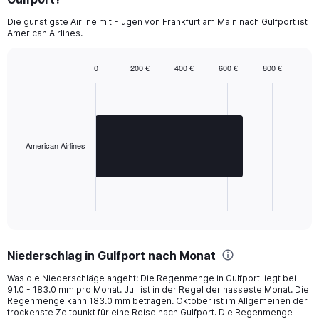
to
2400.
Die günstigste Airline mit Flügen von Frankfurt am Main nach Gulfport ist
American Airlines.
0
200 €
400 €
600 €
800 €
Bar
Chart
graphic.
chart
with
1
bar.
American Airlines
The
chart
has
1
X
End
of
axis
interactive
displaying
chart
categories.
Niederschlag in Gulfport nach Monat
Range:
1
Was die Niederschläge angeht: Die Regenmenge in Gulfport liegt bei
categories.
91.0 - 183.0 mm pro Monat. Juli ist in der Regel der nasseste Monat. Die
The
Regenmenge kann 183.0 mm betragen. Oktober ist im Allgemeinen der
chart
trockenste Zeitpunkt für eine Reise nach Gulfport. Die Regenmenge