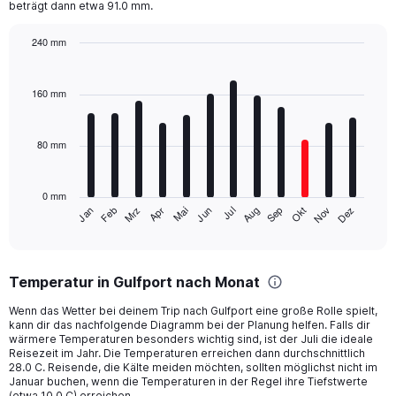
beträgt dann etwa 91.0 mm.
has
1
Y
240 mm
axis
Bar
Chart
displaying
graphic.
chart
with
values.
160 mm
12
Range:
bars.
0
to
80 mm
The
800.
chart
has
0 mm
1
Mrz
Jun
Sep
Dez
Jan
Apr
Jul
Okt
Feb
Mai
Aug
Nov
X
End
of
axis
interactive
displaying
chart
categories.
Temperatur in Gulfport nach Monat
Range:
12
Wenn das Wetter bei deinem Trip nach Gulfport eine große Rolle spielt,
categories.
kann dir das nachfolgende Diagramm bei der Planung helfen. Falls dir
The
wärmere Temperaturen besonders wichtig sind, ist der Juli die ideale
chart
Reisezeit im Jahr. Die Temperaturen erreichen dann durchschnittlich
28.0 C. Reisende, die Kälte meiden möchten, sollten möglichst nicht im
has
Januar buchen, wenn die Temperaturen in der Regel ihre Tiefstwerte
1
(etwa 10.0 C) erreichen.