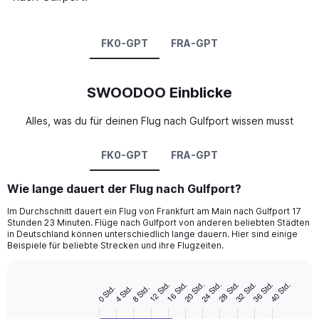
FK0-GPT
FRA-GPT
SWOODOO Einblicke
Alles, was du für deinen Flug nach Gulfport wissen musst
FK0-GPT
FRA-GPT
Wie lange dauert der Flug nach Gulfport?
Im Durchschnitt dauert ein Flug von Frankfurt am Main nach Gulfport 17
Stunden 23 Minuten. Flüge nach Gulfport von anderen beliebten Städten
in Deutschland können unterschiedlich lange dauern. Hier sind einige
Beispiele für beliebte Strecken und ihre Flugzeiten.
16 Std.
36 Std.
12 Std.
32 Std.
28 Std.
24 Std.
20 Std.
40 Std.
8 Std.
4 Std.
0 Std.
Bar
Chart
graphic.
chart
with