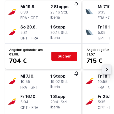
Mi 19.8.
2 Stopps
Mi 7.10.
6:30
23:46 Std.
6:35
-
Iberia
-
FRA
GPT
FRA
GP
So 23.8.
1 Stopp
Fr 16.10.
5:31
20:14 Std.
5:09
-
Iberia
-
GPT
FRA
GPT
FR
Angebot gefunden am
Angebot gefunde
03.08.
31.07.
Suchen
704 €
715 €
Mi 7.10.
1 Stopp
Fr 18.9.
10:55
19:02 Std.
10:55
-
Iberia
-
FRA
GPT
FRA
GP
Fr 16.10.
1 Stopp
Fr 25.9.
5:04
20:41 Std.
5:35
-
Iberia
-
GPT
FRA
GPT
FR