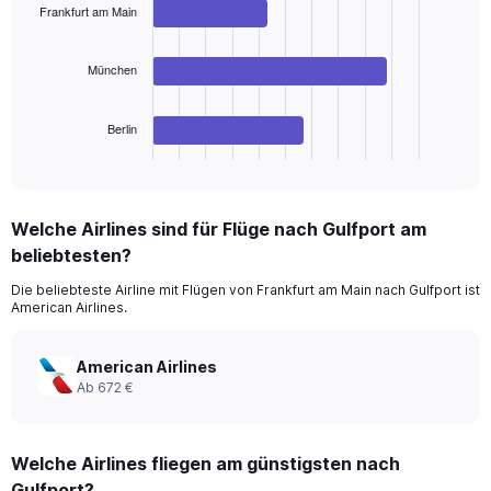
3
Frankfurt am Main
bars.
The
München
chart
has
Berlin
1
X
End
of
axis
interactive
displaying
chart
categories.
Welche Airlines sind für Flüge nach Gulfport am
Range:
beliebtesten?
3
categories.
Die beliebteste Airline mit Flügen von Frankfurt am Main nach Gulfport ist
The
American Airlines.
chart
has
1
American Airlines
Y
Ab 672 €
axis
displaying
values.
Welche Airlines fliegen am günstigsten nach
Range:
0
Gulfport?