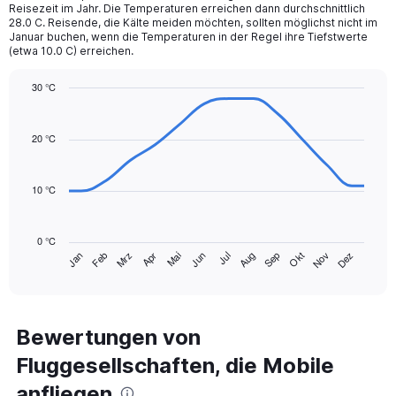
chart
Reisezeit im Jahr. Die Temperaturen erreichen dann durchschnittlich
28.0 C. Reisende, die Kälte meiden möchten, sollten möglichst nicht im
has
Januar buchen, wenn die Temperaturen in der Regel ihre Tiefstwerte
1
(etwa 10.0 C) erreichen.
Y
axis
30 °C
displaying
Line
values.
Chart
graphic.
chart
Range:
with
20 °C
0
14
to
data
240.
points.
10 °C
The
chart
0 °C
has
Mrz
Jun
Sep
Dez
Jan
Apr
Jul
Okt
Feb
Mai
Aug
Nov
1
End
of
X
interactive
axis
chart
displaying
categories.
Bewertungen von
Range:
Fluggesellschaften, die Mobile
14
categories.
anfliegen