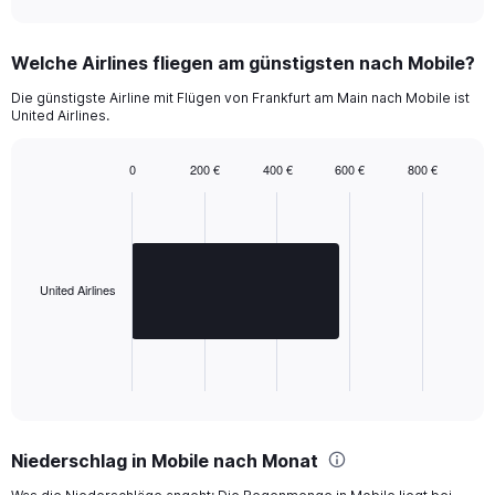
to
2160.
Welche Airlines fliegen am günstigsten nach Mobile?
Die günstigste Airline mit Flügen von Frankfurt am Main nach Mobile ist
United Airlines.
0
200 €
400 €
600 €
800 €
Bar
Chart
graphic.
chart
with
1
bar.
United Airlines
The
chart
has
1
X
End
of
axis
interactive
displaying
chart
categories.
Niederschlag in Mobile nach Monat
Range:
1