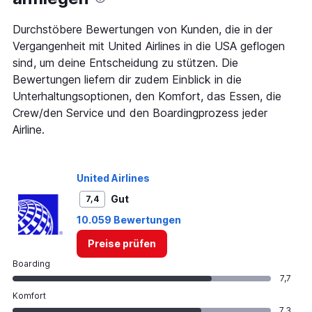
The
chart
has
Durchstöbere Bewertungen von Kunden, die in der
1
Vergangenheit mit United Airlines in die USA geflogen
Y
sind, um deine Entscheidung zu stützen. Die
axis
Bewertungen liefern dir zudem Einblick in die
displaying
values.
Unterhaltungsoptionen, den Komfort, das Essen, die
Range:
Crew/den Service und den Boardingprozess jeder
0
Airline.
to
30.
United Airlines
Gut
7,4
10.059 Bewertungen
Preise prüfen
Boarding
7,7
Komfort
7,3