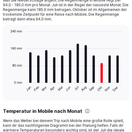
Was die Niederschläge angeht: Die Regenmenge in Mobile liegt bei
categories.
94.0 - 185.0 mm pro Monat. Juli ist in der Regel der nasseste Monat. Die
The
Regenmenge kann 185.0 mm betragen. Oktober ist im Allgemeinen der
chart
trockenste Zeitpunkt für eine Reise nach Mobile. Die Regenmenge
beträgt dann etwa 94.0 mm.
has
1
Y
240 mm
axis
Bar
Chart
displaying
graphic.
chart
with
values.
160 mm
12
Range:
bars.
0
to
80 mm
The
800.
chart
has
0 mm
1
Mrz
Jun
Sep
Dez
Jan
Apr
Jul
Okt
Feb
Mai
Aug
Nov
X
End
of
axis
interactive
displaying
chart
categories.
Temperatur in Mobile nach Monat
Range:
12
Wenn das Wetter bei deinem Trip nach Mobile eine große Rolle spielt,
categories.
kann dir das nachfolgende Diagramm bei der Planung helfen. Falls dir
The
wärmere Temperaturen besonders wichtig sind, ist der Juli die ideale