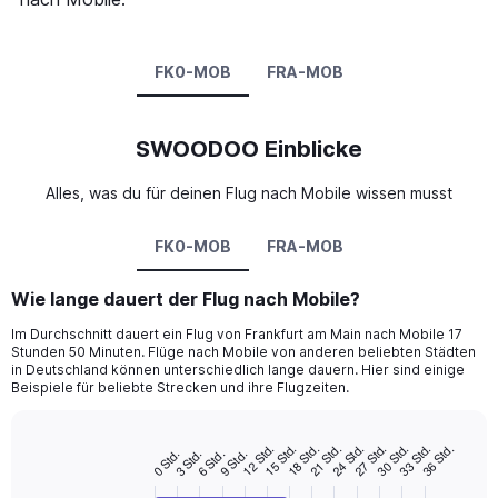
FK0-MOB
FRA-MOB
SWOODOO Einblicke
Alles, was du für deinen Flug nach Mobile wissen musst
FK0-MOB
FRA-MOB
Wie lange dauert der Flug nach Mobile?
Im Durchschnitt dauert ein Flug von Frankfurt am Main nach Mobile 17
Stunden 50 Minuten. Flüge nach Mobile von anderen beliebten Städten
in Deutschland können unterschiedlich lange dauern. Hier sind einige
Beispiele für beliebte Strecken und ihre Flugzeiten.
15 Std.
24 Std.
33 Std.
12 Std.
21 Std.
30 Std.
18 Std.
27 Std.
36 Std.
6 Std.
3 Std.
0 Std.
9 Std.
Bar
Chart
graphic.
chart
with