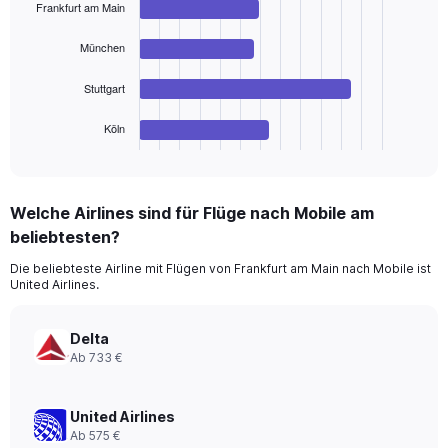
Frankfurt am Main
4
bars.
München
The
chart
Stuttgart
has
1
Köln
X
End
of
axis
interactive
displaying
chart
categories.
Welche Airlines sind für Flüge nach Mobile am
Range:
beliebtesten?
4
categories.
Die beliebteste Airline mit Flügen von Frankfurt am Main nach Mobile ist
The
United Airlines.
chart
has
1
Delta
Y
Ab 733 €
axis
displaying
values.
United Airlines
Range:
Ab 575 €
0