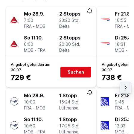
Mo 28.9.
2 Stopps
Fr 21.8.
7:00
23:20 Std.
10:55
FRA
-
MOB
Delta
FRA
-
MO
So 11.10.
2 Stopps
Di 25.8.
6:00
20:00 Std.
18:31
MOB
-
FRA
Delta
MOB
-
FR
Angebot gefunden am
Angebot gefunde
30.07.
30.07.
Suchen
729 €
738 €
Mo 28.9.
1 Stopp
Fr 21.8.
10:00
15:24 Std.
9:45
FRA
-
MOB
Lufthansa
FRA
-
MO
So 11.10.
1 Stopp
Di 25.8.
10:50
17:25 Std.
12:33
MOB
-
FRA
Lufthansa
MOB
-
FR