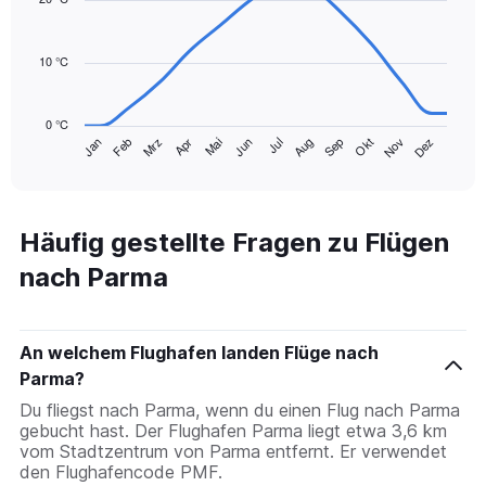
0
14
to
data
120.
points.
10 °C
The
chart
0 °C
has
Mrz
Jun
Sep
Dez
Jan
Apr
Jul
Okt
Feb
Mai
Aug
Nov
1
End
of
X
interactive
axis
chart
displaying
categories.
Häufig gestellte Fragen zu Flügen
Range:
nach Parma
14
categories.
The
chart
An welchem Flughafen landen Flüge nach
has
1
Parma?
Y
Du fliegst nach Parma, wenn du einen Flug nach Parma
axis
gebucht hast. Der Flughafen Parma liegt etwa 3,6 km
displaying
vom Stadtzentrum von Parma entfernt. Er verwendet
values.
den Flughafencode PMF.
Range: