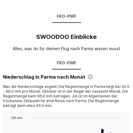
FK0-PMF
SWOODOO Einblicke
Alles, was du für deinen Flug nach Parma wissen musst
FK0-PMF
Niederschlag in Parma nach Monat
Was die Niederschläge angeht: Die Regenmenge in Parma liegt bei 40.0
- 96.0 mm pro Monat. Oktober ist in der Regel der nasseste Monat. Die
Regenmenge kann 96.0 mm betragen. Juli ist im Allgemeinen der
trockenste Zeitpunkt für eine Reise nach Parma. Die Regenmenge
beträgt dann etwa 40.0 mm.
120 mm
Bar
Chart
graphic.
chart