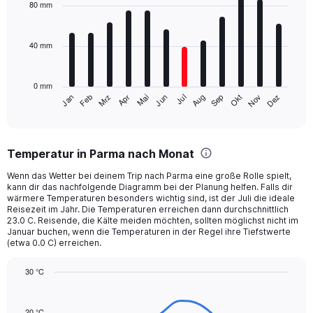
with
80 mm
12
bars.
40 mm
The
chart
has
0 mm
1
Mrz
Jun
Sep
Dez
Jan
Apr
Jul
Okt
Feb
Mai
Aug
Nov
X
End
of
axis
interactive
displaying
chart
categories.
Temperatur in Parma nach Monat
Range:
12
Wenn das Wetter bei deinem Trip nach Parma eine große Rolle spielt,
categories.
kann dir das nachfolgende Diagramm bei der Planung helfen. Falls dir
The
wärmere Temperaturen besonders wichtig sind, ist der Juli die ideale
chart
Reisezeit im Jahr. Die Temperaturen erreichen dann durchschnittlich
23.0 C. Reisende, die Kälte meiden möchten, sollten möglichst nicht im
has
Januar buchen, wenn die Temperaturen in der Regel ihre Tiefstwerte
1
(etwa 0.0 C) erreichen.
Y
axis
30 °C
displaying
Line
values.
Chart
graphic.
chart
Range:
with
20 °C