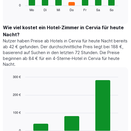
die
Das
0
Monate
folgende
Mo
Di
Mi
Do
Fr
Sa
So
End
anzeigt.
of
Diagramm
Das
interactive
zeigt
chart
Diagramm
den
Wie viel kostet ein Hotel-Zimmer in Cervia für heute
hat
durchschnittlichen
1
Nacht?
Preis
Y-
Nutzer haben Preise ab Hotels in Cervia für heute Nacht bereits
eines
Achse,
ab 42 € gefunden. Der durchschnittliche Preis liegt bei 188 €,
Zimmers
die
basierend auf Suchen in den letzten 72 Stunden. Die Preise
für
den
beginnen ab 84 € für ein 4-Sterne-Hotel in Cervia für heute
den
durchschnittlichen
Nacht.
jeweiligen
Zimmerpreis
Wochentag.
anzeigt.
Das
300 €
Diagramm
Bar
Chart
hat
graphic.
chart
1
with
200 €
3
X-
bars.
Achse,
die
100 €
Das
die
folgende
Wochentage
Diagramm
anzeigt.
zeigt
0