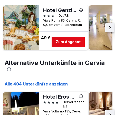
Tage
gefunden
vor
wurde.
Hotel Genzianella
dem
Aufenthalt
3 Sterne
Gut 7,8
anzeigt
Viale Roma 85, Cervia, Ravenna, Italien
Das
0,5 km vom Stadtzentrum
Diagramm
hat
49 €
1
Zum Angebot
Y-
Achse,
die
den
Alternative Unterkünfte in Cervia
durchschnittlichen
Zimmerpreis
anzeigt
Alle 404 Unterkünfte anzeigen
Hotel Eros Residence
4 Sterne
Hervorragend
8,8
Viale Volturno 135, Cervia, Ravenna, Italien