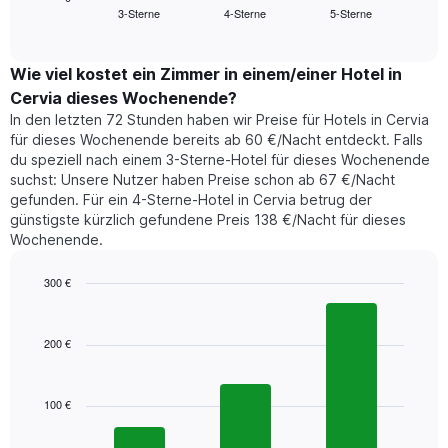
Das
3-Sterne
4-Sterne
5-Sterne
den
End
Diagramm
of
durchschnittlichen
hat
interactive
Zimmerpreis,
chart
1
der
Wie viel kostet ein Zimmer in einem/einer Hotel in
Y-
für
Achse,
Cervia dieses Wochenende?
heute
die
In den letzten 72 Stunden haben wir Preise für Hotels in Cervia
Nacht
den
für dieses Wochenende bereits ab 60 €/Nacht entdeckt. Falls
in
durchschnittlichen
du speziell nach einem 3-Sterne-Hotel für dieses Wochenende
den
Zimmerpreis
suchst: Unsere Nutzer haben Preise schon ab 67 €/Nacht
letzten
anzeigt.
gefunden. Für ein 4-Sterne-Hotel in Cervia betrug der
3
günstigste kürzlich gefundene Preis 138 €/Nacht für dieses
Tagen
Wochenende.
gefunden
wurde,
aggregiert
300 €
nach
Bar
Chart
Sternebewertung.
graphic.
chart
with
Das
200 €
3
Diagramm
bars.
hat
1
100 €
Das
X-
folgende
Achse,
Diagramm