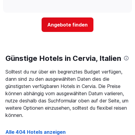
Hotelkategorien
of
wie
anzeigt.
interactive
nach
sich
chart
Sternen
der
anzeigt
Preis
Das
Angebote finden
für
Diagramm
ein
hat
Zimmer
1
ändert,
Y-
je
Achse,
näher
Günstige Hotels in Cervia, Italien
die
das
den
Aufenthaltsdatum
durchschnittlichen
Solltest du nur über ein begrenztes Budget verfügen,
rückt.
Zimmerpreis
Das
dann sind zu den ausgewählten Daten dies die
an
Diagramm
günstigsten verfügbaren Hotels in Cervia. Die Preise
diesem
hat
Wochenende
können abhängig vom ausgewählten Datum variieren,
1
anzeigt,
nutze deshalb das Suchformular oben auf der Seite, um
X-
der
Achse,
weitere Optionen einzusehen, solltest du flexibel reisen
in
die
können.
den
die
letzten
Anzahl
3
der
Alle 404 Hotels anzeigen
Tagen