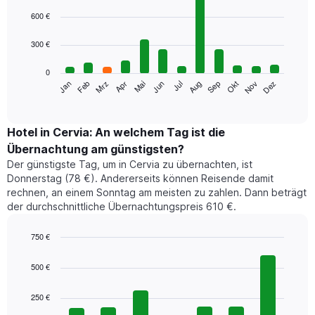
Bar
Chart
graphic.
chart
600 €
with
12
300 €
bars.
0
Das
Jan
Feb
Mrz
Apr
Mai
Jun
Jul
Aug
Sep
Okt
Nov
Dez
folgende
End
of
Diagramm
interactive
zeigt
chart
den
Hotel in Cervia: An welchem Tag ist die
durchschnittlichen
Übernachtung am günstigsten?
Zimmerpreis
Der günstigste Tag, um in Cervia zu übernachten, ist
im
Donnerstag (78 €). Andererseits können Reisende damit
jeweiligen
rechnen, an einem Sonntag am meisten zu zahlen. Dann beträgt
Monat
der durchschnittliche Übernachtungspreis 610 €.
an.
Das
Diagramm
750 €
hat
Bar
Chart
1
graphic.
chart
500 €
with
X-
7
Achse,
250 €
bars.
die