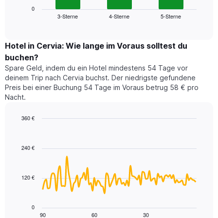
die
zeigt
0
die
3-Sterne
4-Sterne
5-Sterne
den
End
Hotelkategorien
of
durchschnittlichen
nach
interactive
Zimmerpreis
chart
Sternen
für
Hotel in Cervia: Wie lange im Voraus solltest du
anzeigt
dieses
buchen?
Das
Wochenende
Diagramm
Spare Geld, indem du ein Hotel mindestens 54 Tage vor
in
hat
deinem Trip nach Cervia buchst. Der niedrigste gefundene
den
1
Preis bei einer Buchung 54 Tage im Voraus betrug 58 € pro
letzten
Y-
Nacht.
3
Achse,
Tagen,
die
360 €
aggregiert
den
nach
Line
Chart
durchschnittlichen
graphic.
chart
Sternebewertung.
Zimmerpreis
with
Das
240 €
für
90
Diagramm
heute
data
hat
points.
Nacht
1
in
120 €
X-
Das
den
Achse,
folgende
letzten
die
Diagramm
3
0
die
zeigt,
Tagen
90
60
30
End