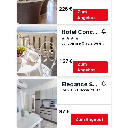
226 €
Zum
Angebot
Hotel Conchiglia
4 Sterne
Lungomare Grazia Deledda 46, Cervia, Ravenna, Italien
137 €
Zum
Angebot
Elegance Suite Apartments - Siroli Collection
Cervia, Ravenna, Italien
97 €
Zum Angebot