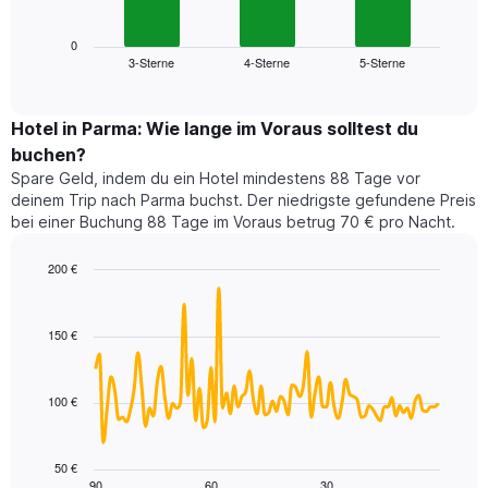
folgende
Achse,
Diagramm
die
zeigt
0
die
3-Sterne
4-Sterne
5-Sterne
den
End
Hotelkategorien
of
durchschnittlichen
nach
interactive
Zimmerpreis
chart
Sternen
für
Hotel in Parma: Wie lange im Voraus solltest du
anzeigt
dieses
buchen?
Das
Wochenende
Diagramm
Spare Geld, indem du ein Hotel mindestens 88 Tage vor
in
hat
deinem Trip nach Parma buchst. Der niedrigste gefundene Preis
den
1
bei einer Buchung 88 Tage im Voraus betrug 70 € pro Nacht.
letzten
Y-
3
Achse,
200 €
Tagen,
die
aggregiert
Line
Chart
den
graphic.
chart
nach
durchschnittlichen
with
Sternebewertung.
150 €
Zimmerpreis
90
Das
für
data
Diagramm
points.
heute
hat
100 €
Nacht
1
Das
in
X-
folgende
den
Achse,
Diagramm
letzten
50 €
die
zeigt,
3
90
60
30
End