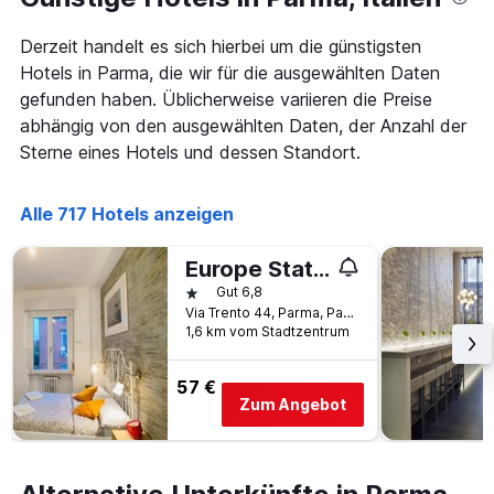
Tage
Tagen
vor
gefunden
Derzeit handelt es sich hierbei um die günstigsten
dem
wurde.
Aufenthalt
Hotels in Parma, die wir für die ausgewählten Daten
anzeigt
gefunden haben. Üblicherweise variieren die Preise
Das
abhängig von den ausgewählten Daten, der Anzahl der
Diagramm
hat
Sterne eines Hotels und dessen Standort.
1
Y-
Alle 717 Hotels anzeigen
Achse,
die
den
Europe Station Rooms
durchschnittlichen
1 Stern
Gut 6,8
Zimmerpreis
Via Trento 44, Parma, Parma, Italien
anzeigt
1,6 km vom Stadtzentrum
57 €
Zum Angebot