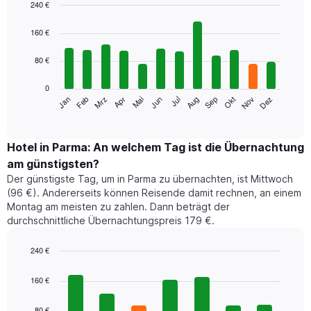
240 €
Bar
Chart
graphic.
chart
160 €
with
12
80 €
bars.
0
Das
Jan
Feb
Mrz
Apr
Mai
Jun
Jul
Aug
Sep
Okt
Nov
Dez
folgende
End
of
Diagramm
interactive
zeigt
chart
den
Hotel in Parma: An welchem Tag ist die Übernachtung
durchschnittlichen
am günstigsten?
Zimmerpreis
Der günstigste Tag, um in Parma zu übernachten, ist Mittwoch
im
(96 €). Andererseits können Reisende damit rechnen, an einem
jeweiligen
Montag am meisten zu zahlen. Dann beträgt der
Monat
durchschnittliche Übernachtungspreis 179 €.
an.
Das
Diagramm
240 €
hat
Bar
Chart
1
graphic.
chart
160 €
with
X-
7
Achse,
80 €
bars.