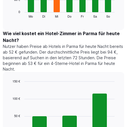
die
die
Das
0
Monate
folgende
Mo
Di
Mi
Do
Fr
Sa
So
End
anzeigt.
of
Diagramm
Das
interactive
zeigt
chart
Diagramm
den
Wie viel kostet ein Hotel-Zimmer in Parma für heute
hat
durchschnittlichen
1
Nacht?
Preis
Y-
Nutzer haben Preise ab Hotels in Parma für heute Nacht bereits
eines
Achse,
ab 52 € gefunden. Der durchschnittliche Preis liegt bei 94 €,
Zimmers
die
basierend auf Suchen in den letzten 72 Stunden. Die Preise
für
den
beginnen ab 53 € für ein 4-Sterne-Hotel in Parma für heute
den
durchschnittlichen
Nacht.
jeweiligen
Zimmerpreis
Wochentag.
anzeigt.
Das
150 €
Diagramm
Bar
Chart
hat
graphic.
chart
1
with
100 €
3
X-
bars.
Achse,
die
50 €
Das
die
folgende
Wochentage