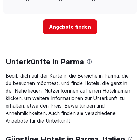
die
of
wie
Tagen
interactive
Hotelkategorien
sich
anzeigt.
chart
nach
der
Sternen
Preis
Angebote finden
anzeigt
für
Das
ein
Diagramm
Zimmer
hat
ändert,
1
je
Y-
näher
Unterkünfte in Parma
Achse,
das
die
Aufenthaltsdatum
den
Begib dich auf der Karte in die Bereiche in Parma, die
rückt.
durchschnittlichen
Das
du besuchen möchtest, und finde Hotels, die ganz in
Zimmerpreis
Diagramm
der Nähe liegen. Nutzer können auf einen Hotelnamen
an
hat
klicken, um weitere Informationen zur Unterkunft zu
diesem
1
Wochenende
erhalten, etwa den Preis, Bewertungen und
X-
anzeigt,
Achse,
Annehmlichkeiten. Auch finden sie verschiedene
der
die
Angebote für die Unterkunft.
in
die
den
Anzahl
letzten
der
Günstige Hotels in Parma, Italien
3