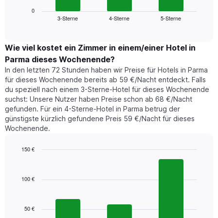
Diagramm
anzeigt.
zeigt
0
Das
3-Sterne
4-Sterne
5-Sterne
den
End
Diagramm
of
durchschnittlichen
hat
interactive
Zimmerpreis,
chart
1
der
Wie viel kostet ein Zimmer in einem/einer Hotel in
Y-
für
Achse,
Parma dieses Wochenende?
heute
die
In den letzten 72 Stunden haben wir Preise für Hotels in Parma
Nacht
den
für dieses Wochenende bereits ab 59 €/Nacht entdeckt. Falls
in
durchschnittlichen
du speziell nach einem 3-Sterne-Hotel für dieses Wochenende
den
Zimmerpreis
suchst: Unsere Nutzer haben Preise schon ab 68 €/Nacht
letzten
anzeigt.
gefunden. Für ein 4-Sterne-Hotel in Parma betrug der
3
günstigste kürzlich gefundene Preis 59 €/Nacht für dieses
Tagen
Wochenende.
gefunden
wurde,
aggregiert
150 €
nach
Bar
Chart
Sternebewertung.
graphic.
chart
with
Das
100 €
3
Diagramm
bars.
hat
1
50 €
Das
X-