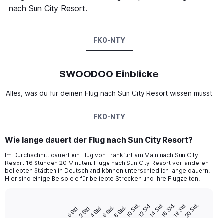
nach Sun City Resort.
FK0-NTY
SWOODOO Einblicke
Alles, was du für deinen Flug nach Sun City Resort wissen musst
FK0-NTY
Wie lange dauert der Flug nach Sun City Resort?
Im Durchschnitt dauert ein Flug von Frankfurt am Main nach Sun City
Resort 16 Stunden 20 Minuten. Flüge nach Sun City Resort von anderen
beliebten Städten in Deutschland können unterschiedlich lange dauern.
Hier sind einige Beispiele für beliebte Strecken und ihre Flugzeiten.
18 Std.
16 Std.
14 Std.
12 Std.
10 Std.
20 Std.
8 Std.
6 Std.
4 Std.
2 Std.
0 Std.
Bar
Chart
graphic.
chart