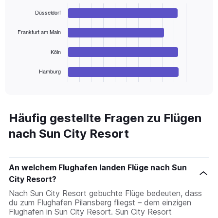
with
Düsseldorf
4
bars.
Frankfurt am Main
The
chart
Köln
has
1
Hamburg
X
End
of
axis
interactive
displaying
chart
categories.
Range:
Häufig gestellte Fragen zu Flügen
4
nach Sun City Resort
categories.
The
chart
has
An welchem Flughafen landen Flüge nach Sun
1
City Resort?
Y
axis
Nach Sun City Resort gebuchte Flüge bedeuten, dass
displaying
du zum Flughafen Pilansberg fliegst – dem einzigen
values.
Flughafen in Sun City Resort. Sun City Resort
Range: