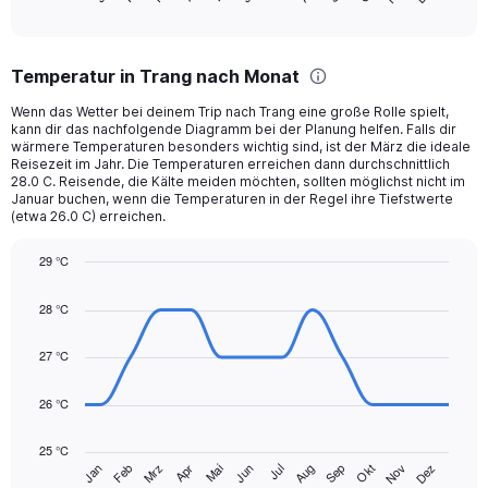
of
axis
interactive
displaying
chart
categories.
Temperatur in Trang nach Monat
Range:
12
Wenn das Wetter bei deinem Trip nach Trang eine große Rolle spielt,
categories.
kann dir das nachfolgende Diagramm bei der Planung helfen. Falls dir
The
wärmere Temperaturen besonders wichtig sind, ist der März die ideale
chart
Reisezeit im Jahr. Die Temperaturen erreichen dann durchschnittlich
28.0 C. Reisende, die Kälte meiden möchten, sollten möglichst nicht im
has
Januar buchen, wenn die Temperaturen in der Regel ihre Tiefstwerte
1
(etwa 26.0 C) erreichen.
Y
axis
29 °C
displaying
Line
values.
Chart
graphic.
chart
Range:
28 °C
with
0
14
to
data
27 °C
360.
points.
26 °C
The
chart
25 °C
has
Mrz
Jun
Sep
Dez
Jan
Apr
Jul
Okt
Feb
Mai
Aug
Nov
1
End