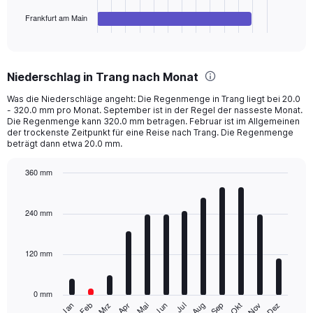
has
1
Frankfurt am Main
X
End
of
axis
interactive
displaying
chart
categories.
Niederschlag in Trang nach Monat
Range:
4
Was die Niederschläge angeht: Die Regenmenge in Trang liegt bei 20.0
categories.
- 320.0 mm pro Monat. September ist in der Regel der nasseste Monat.
The
Die Regenmenge kann 320.0 mm betragen. Februar ist im Allgemeinen
chart
der trockenste Zeitpunkt für eine Reise nach Trang. Die Regenmenge
beträgt dann etwa 20.0 mm.
has
1
Y
360 mm
axis
Bar
Chart
displaying
graphic.
chart
with
values.
240 mm
12
Range:
bars.
0
to
120 mm
The
1440.
chart
has
0 mm
1
Mrz
Jun
Sep
Dez
Jan
Apr
Jul
Okt
Feb
Mai
Aug
Nov
X
End