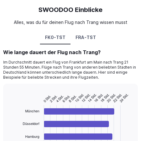
SWOODOO Einblicke
Alles, was du für deinen Flug nach Trang wissen musst
FK0-TST
FRA-TST
Wie lange dauert der Flug nach Trang?
Im Durchschnitt dauert ein Flug von Frankfurt am Main nach Trang 21
Stunden 55 Minuten. Flüge nach Trang von anderen beliebten Städten in
Deutschland können unterschiedlich lange dauern. Hier sind einige
Beispiele für beliebte Strecken und ihre Flugzeiten.
10 Std.
16 Std.
22 Std.
14 Std.
20 Std.
12 Std.
18 Std.
24 Std.
4 Std.
2 Std.
8 Std.
0 Std.
6 Std.
Bar
Chart
graphic.
chart
with
München
4
bars.
Düsseldorf
The
chart
Hamburg