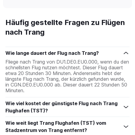
of
X
interactive
axis
chart
displaying
categories.
Häufig gestellte Fragen zu Flügen
Range:
nach Trang
14
categories.
The
chart
Wie lange dauert der Flug nach Trang?
has
1
Fliege nach Trang von DU1.DE0.EU0.000, wenn du den
Y
schnellsten Flug nutzen möchtest. Dieser Flug dauert
axis
etwa 20 Stunden 30 Minuten. Andererseits hebt der
displaying
längste Flug nach Trang, der kürzlich gefunden wurde,
values.
in CGN.DE0.EU0.000 ab. Dieser dauert 22 Stunden 50
Range:
Minuten.
25
to
Wie viel kostet der günstigste Flug nach Trang
29.
Flughafen (TST)?
Wie weit liegt Trang Flughafen (TST) vom
Stadzentrum von Trang entfernt?