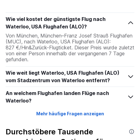
categories.
The
chart
Wie viel kostet der günstigste Flug nach
has
1
Waterloo, USA Flughafen (ALO)?
Y
Von München, München–Franz Josef Strauß Flughafen
axis
(MUC), nach Waterloo, USA Flughafen (ALO):
displaying
827 €/Hin&Zurück-Flugticket. Dieser Preis wurde zuletzt
values.
von einer Person innerhalb der vergangenen 7 Tage
Range:
gefunden.
-10
to
Wie weit liegt Waterloo, USA Flughafen (ALO)
30.
vom Stadzentrum von Waterloo entfernt?
An welchem Flughafen landen Flüge nach
Waterloo?
Mehr häufige Fragen anzeigen
Durchstöbere Tausende