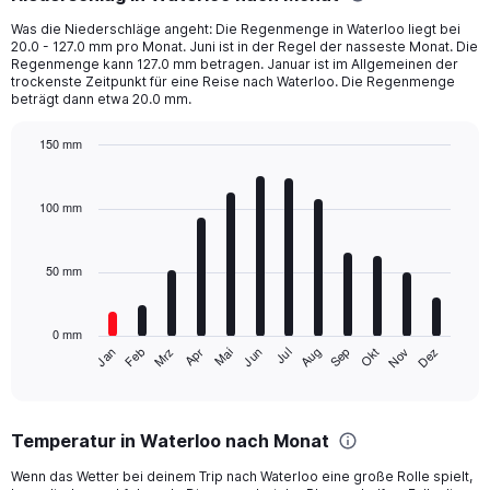
Was die Niederschläge angeht: Die Regenmenge in Waterloo liegt bei
20.0 - 127.0 mm pro Monat. Juni ist in der Regel der nasseste Monat. Die
Regenmenge kann 127.0 mm betragen. Januar ist im Allgemeinen der
trockenste Zeitpunkt für eine Reise nach Waterloo. Die Regenmenge
beträgt dann etwa 20.0 mm.
150 mm
Bar
Chart
graphic.
chart
with
100 mm
12
bars.
50 mm
The
chart
has
0 mm
1
Mrz
Jun
Sep
Dez
Jan
Apr
Jul
Okt
Feb
Mai
Aug
Nov
X
End
of
axis
interactive
displaying
chart
categories.
Temperatur in Waterloo nach Monat
Range:
12
Wenn das Wetter bei deinem Trip nach Waterloo eine große Rolle spielt,
categories.