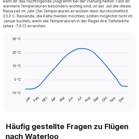
kann dir das nachfolgende Diagramm bei der Planung helfen. Falls dir
The
wärmere Temperaturen besonders wichtig sind, ist der Juli die ideale
chart
Reisezeit im Jahr. Die Temperaturen erreichen dann durchschnittlich
23.0 C. Reisende, die Kälte meiden möchten, sollten möglichst nicht im
has
Januar buchen, wenn die Temperaturen in der Regel ihre Tiefstwerte
1
(etwa -7.0 C) erreichen.
Y
axis
30 °C
displaying
Line
values.
Chart
graphic.
chart
Range:
20 °C
with
0
14
to
data
10 °C
150.
points.
0 °C
The
chart
-10 °C
has
Jan
Feb
Mrz
Apr
Mai
Jun
Jul
Aug
Sep
Okt
Nov
Dez
1
End
of
X
interactive
axis
chart
displaying
categories.
Häufig gestellte Fragen zu Flügen
Range:
nach Waterloo
14