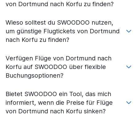
Flüge von Berlin nach Zakynthos
von Dortmund nach Korfu zu finden?
Flüge von München nach Argostoli
Flüge von Köln nach Zakynthos
Wieso solltest du SWOODOO nutzen,
Flüge von Frankfurt Hahn nach Zakynthos
um günstige Flugtickets von Dortmund
Flüge von Weeze, Niederrhein nach Zakynthos
nach Korfu zu finden?
Flüge von München nach Prevesa
Flüge von Hamburg nach Zakynthos
Verfügen Flüge von Dortmund nach
Flüge von Stuttgart nach Zakynthos
Korfu auf SWOODOO über flexible
Flüge von Düsseldorf nach Argostoli
Buchungsoptionen?
Flüge von Weeze, Niederrhein nach Prevesa
Flüge von Weeze, Niederrhein nach Korfu
Bietet SWOODOO ein Tool, das mich
Flüge von Leipzig nach Korfu
informiert, wenn die Preise für Flüge
Flüge von Hamburg nach Prevesa
von Dortmund nach Korfu sinken?
Flüge von Frankfurt Hahn nach Argostoli
Flüge von Münster nach Korfu
Flüge von Stuttgart nach Prevesa