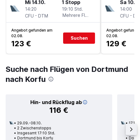
Mi 14.10.
1 Stopp
Sa 10.10
14:20
19:10 Std.
14:00
-
Mehrere Fluglinien
-
CFU
DTM
CFU
DT
Angebot gefunden am
Angebot gefunde
02.08.
02.08.
Suchen
123 €
129 €
Suche nach Flügen von Dortmund
nach Korfu
Hin- und Rückflug ab
116 €
29.09.-08.10.
17.10.
2 Zwischenstopps
1 Zwi
Insgesamt 17:10 Std.
Insge
Dortmund bis Korfu
Dortm