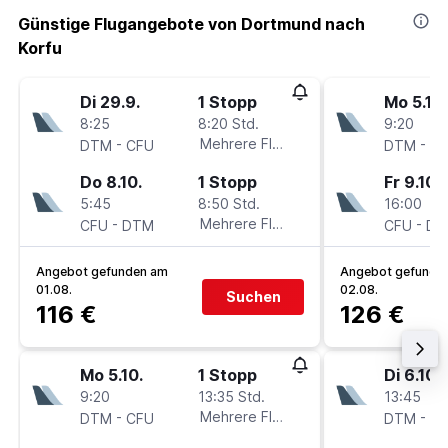
Günstige Flugangebote von Dortmund nach
Korfu
Di 29.9.
1 Stopp
Mo 5.10.
8:25
8:20 Std.
9:20
-
Mehrere Fluglinien
-
DTM
CFU
DTM
C
Do 8.10.
1 Stopp
Fr 9.10.
5:45
8:50 Std.
16:00
-
Mehrere Fluglinien
-
CFU
DTM
CFU
DT
Angebot gefunden am
Angebot gefunde
01.08.
02.08.
Suchen
116 €
126 €
Mo 5.10.
1 Stopp
Di 6.10.
9:20
13:35 Std.
13:45
-
Mehrere Fluglinien
-
DTM
CFU
DTM
C