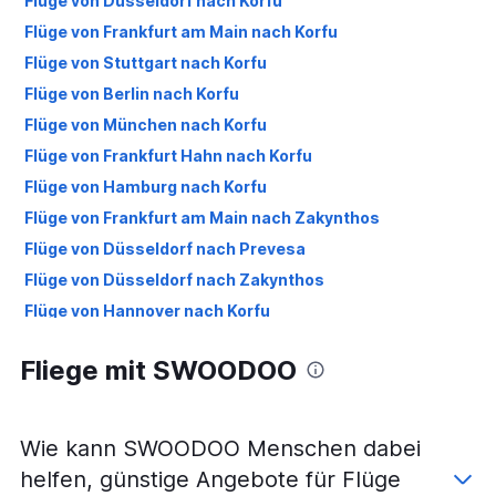
Flüge von Düsseldorf nach Korfu
Flüge von Frankfurt am Main nach Korfu
Flüge von Stuttgart nach Korfu
Flüge von Berlin nach Korfu
Flüge von München nach Korfu
Flüge von Frankfurt Hahn nach Korfu
Flüge von Hamburg nach Korfu
Flüge von Frankfurt am Main nach Zakynthos
Flüge von Düsseldorf nach Prevesa
Flüge von Düsseldorf nach Zakynthos
Flüge von Hannover nach Korfu
Flüge von Nürnberg nach Korfu
Fliege mit SWOODOO
Flüge von München nach Zakynthos
Flüge von Frankfurt am Main nach Prevesa
Flüge von Köln nach Korfu
Wie kann SWOODOO Menschen dabei
Flüge von Frankfurt am Main nach Argostoli
helfen, günstige Angebote für Flüge