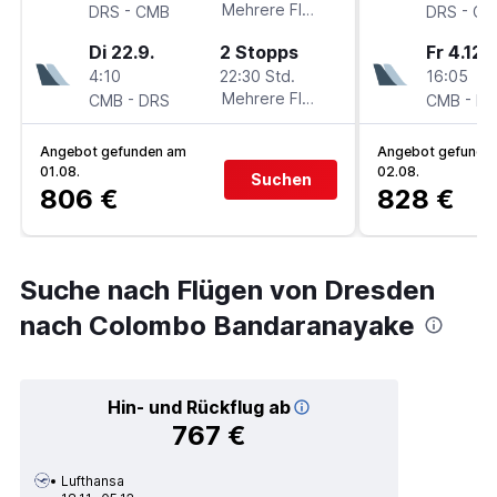
-
Mehrere Fluglinien
-
DRS
CMB
DRS
CM
Di 22.9.
2 Stopps
Fr 4.12.
4:10
22:30 Std.
16:05
-
Mehrere Fluglinien
-
CMB
DRS
CMB
DR
Angebot gefunden am
Angebot gefunde
01.08.
02.08.
Suchen
806 €
828 €
Suche nach Flügen von Dresden
nach Colombo Bandaranayake
Hin- und Rückflug ab
767 €
Lufthansa