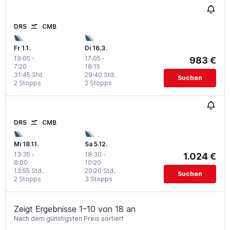
DRS
CMB
Fr 1.1.
Di 16.3.
19:05
-
17:05
-
983 €
7:20
18:15
31:45 Std.
29:40 Std.
Suchen
2 Stopps
2 Stopps
DRS
CMB
Mi 18.11.
Sa 5.12.
13:35
-
18:30
-
1.024 €
8:00
10:20
13:55 Std.
20:20 Std.
Suchen
2 Stopps
3 Stopps
Zeigt Ergebnisse 1–10 von 18 an
Nach dem günstigsten Preis sortiert