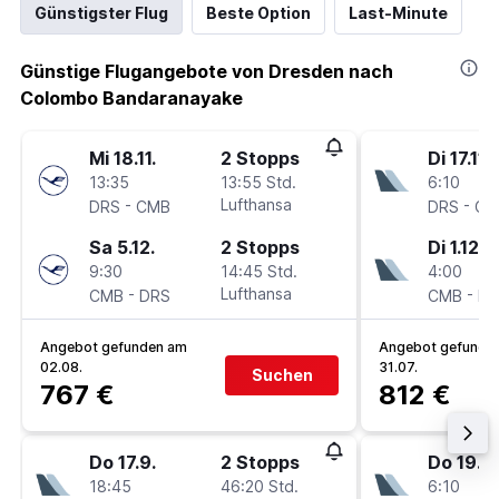
Günstigster Flug
Beste Option
Last-Minute
Günstige Flugangebote von Dresden nach
Colombo Bandaranayake
Mi 18.11.
2 Stopps
Di 17.11.
13:35
13:55 Std.
6:10
-
Lufthansa
-
DRS
CMB
DRS
CM
Sa 5.12.
2 Stopps
Di 1.12.
9:30
14:45 Std.
4:00
-
Lufthansa
-
CMB
DRS
CMB
DR
Angebot gefunden am
Angebot gefunde
02.08.
31.07.
Suchen
767 €
812 €
Do 17.9.
2 Stopps
Do 19.11.
18:45
46:20 Std.
6:10