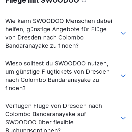
Fliege mit SWOODOO
Flüge von Weeze, Niederrhein nach Colombo
Bandaranayake
Wie kann SWOODOO Menschen dabei
Flüge von Memmingen nach Colombo Bandaranayake
helfen, günstige Angebote für Flüge
Flüge von Karlsruhe nach Colombo Bandaranayake
von Dresden nach Colombo
Flüge von Münster nach Colombo Bandaranayake
Bandaranayake zu finden?
Flüge von Dortmund nach Colombo Bandaranayake
Wieso solltest du SWOODOO nutzen,
um günstige Flugtickets von Dresden
nach Colombo Bandaranayake zu
finden?
Verfügen Flüge von Dresden nach
Colombo Bandaranayake auf
SWOODOO über flexible
Buchungsoptionen?