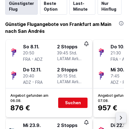
Günstigster
Beste
Last-
Nur
Flug
Option
Minute
Hinflug
Günstige Flugangebote von Frankfurt am Main
nach San Andrés
So 8.11.
2 Stopps
Do 10.9.
20:50
39:45 Std.
21:30
-
LATAM Airlines
-
FRA
ADZ
FRA
AD
Do 12.11.
2 Stopps
Mi 30.9.
20:40
36:15 Std.
7:45
-
LATAM Airlines
-
ADZ
FRA
ADZ
FR
Angebot gefunden am
Angebot gefunde
06.08.
07.08.
Suchen
876 €
957 €
Mi 23.9.
2 Stopps
Di 22.9.