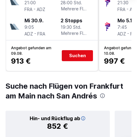
21:00
28:00 Std.
21:30
-
Mehrere Fluglinien
-
FRA
ADZ
FRA
AD
Mi 30.9.
2 Stopps
Mo 5.10.
9:05
19:30 Std.
7:45
-
Mehrere Fluglinien
-
ADZ
FRA
ADZ
FR
Angebot gefunden am
Angebot gefunde
09.08.
10.08.
Suchen
913 €
997 €
Suche nach Flügen von Frankfurt
am Main nach San Andrés
Hin- und Rückflug ab
852 €