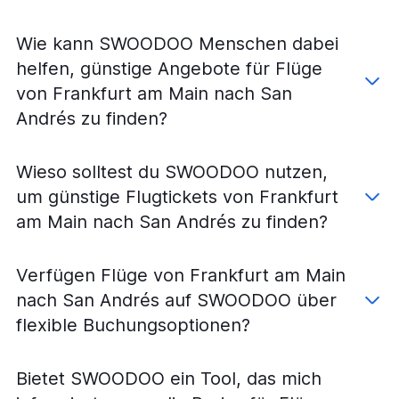
Flüge von Frankfurt am Main nach Armenia
Flüge von Frankfurt am Main nach Leticia
Wie kann SWOODOO Menschen dabei
Flüge von Frankfurt am Main nach Ibagué
helfen, günstige Angebote für Flüge
Flüge von Frankfurt am Main nach Barrancabermeja
von Frankfurt am Main nach San
Flüge von Frankfurt am Main nach Popayán
Andrés zu finden?
Flüge von Frankfurt am Main nach Manizales
Wieso solltest du SWOODOO nutzen,
um günstige Flugtickets von Frankfurt
am Main nach San Andrés zu finden?
Verfügen Flüge von Frankfurt am Main
nach San Andrés auf SWOODOO über
flexible Buchungsoptionen?
Bietet SWOODOO ein Tool, das mich