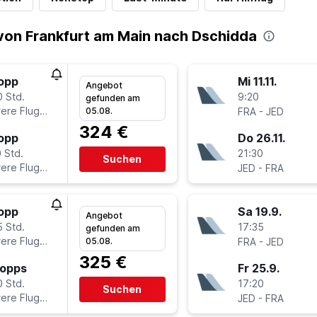
von Frankfurt am Main nach Dschidda
topp
Mi 11.11.
Angebot
0 Std.
9:20
gefunden am
ere Fluglinien
-
05.08.
FRA
JED
324 €
topp
Do 26.11.
 Std.
21:30
Suchen
ere Fluglinien
-
JED
FRA
topp
Sa 19.9.
Angebot
5 Std.
17:35
gefunden am
ere Fluglinien
-
05.08.
FRA
JED
325 €
topps
Fr 25.9.
0 Std.
17:20
Suchen
ere Fluglinien
-
JED
FRA