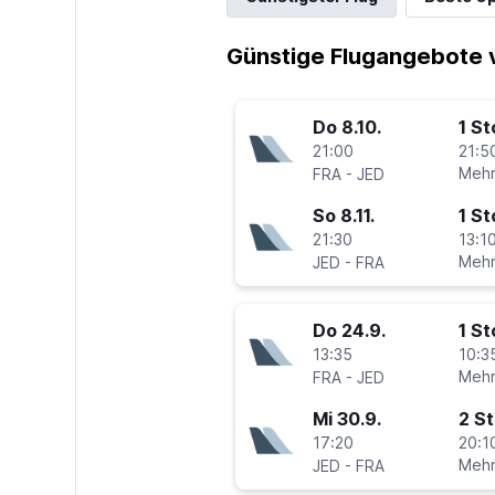
Günstige Flugangebote 
Do 8.10.
1 S
21:00
21:5
-
Mehr
FRA
JED
So 8.11.
1 S
21:30
13:10
-
Mehr
JED
FRA
Do 24.9.
1 S
13:35
10:3
-
Mehr
FRA
JED
Mi 30.9.
2 S
17:20
20:1
-
Mehr
JED
FRA