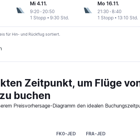
Mi 4.11.
Mo 16.11.
9:20
-
20:50
21:30
-
8:40
1 Stopp
9:30 Std.
1 Stopp
13:10 Std.
 für Hin- und Rückflug sortiert.
n
ekten Zeitpunkt, um Flüge vo
 zu buchen
 unserem Preisvorhersage-Diagramm den idealen Buchungszeitp
FK0-JED
FRA-JED