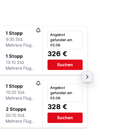
1 Stopp
Do 17.9
Angebot
9:30 Std.
17:35
gefunden am
Mehrere Fluglinien
-
05.08.
FRA
JE
326 €
1 Stopp
Do 24.9
13:10 Std.
5:10
Suchen
Mehrere Fluglinien
-
JED
FR
1 Stopp
Do 27.8
Angebot
10:20 Std.
17:55
gefunden am
Mehrere Fluglinien
-
05.08.
FRA
JE
328 €
2 Stopps
Mi 23.9
20:10 Std.
20:30
Suchen
Mehrere Fluglinien
-
JED
FR