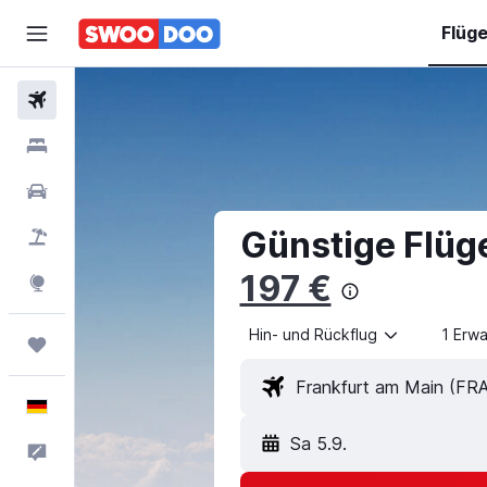
Flüg
Flüge
Hotels
Mietwagen
Günstige Flüg
Pauschalreisen
197 €
Explore
Hin- und Rückflug
1 Erw
Trips
Deutsch
Sa 5.9.
Feedback