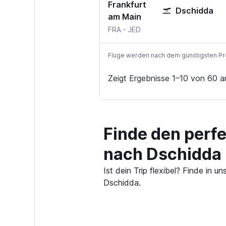
Frankfurt
Dschidda
am Main
Frankfurt am Main
Dschidda Jeddah
FRA
-
JED
Flüge werden nach dem günstigsten Preis
Zeigt Ergebnisse 1–10 von 60 a
Finde den perf
nach Dschidda
Ist dein Trip flexibel? Finde in
Dschidda.