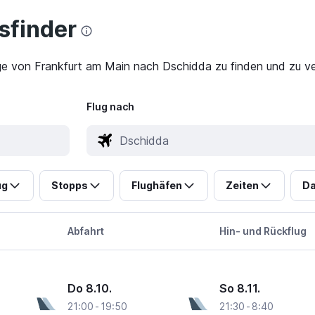
finder
ge von Frankfurt am Main nach Dschidda zu finden und zu ver
Flug nach
ug
Stopps
Flughäfen
Zeiten
Da
Abfahrt
Hin- und Rückflug
Do 8.10.
So 8.11.
21:00
-
19:50
21:30
-
8:40