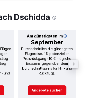
nach Dschidda
Am günstigsten im
Durchschnitt
September
57
 Flügen
Durchschnittlich die günstigsten
Durchschnitt
agen.
Flugpreise. 1% potenzieller
Rückflug in
stieg
Preisrückgang (10 € mögliche
tieg
Ersparnis gegenüber dem
Durchschnittspreis für Hin- und
in- und
Rückflug).
n
Angebote suchen
Angebot