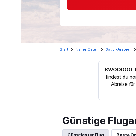
Start
Naher Osten
Saudi-Arabien
SWOODOO T
findest du n
Abreise fü
Günstige Fluga
Günstigster Flug
Beste Op