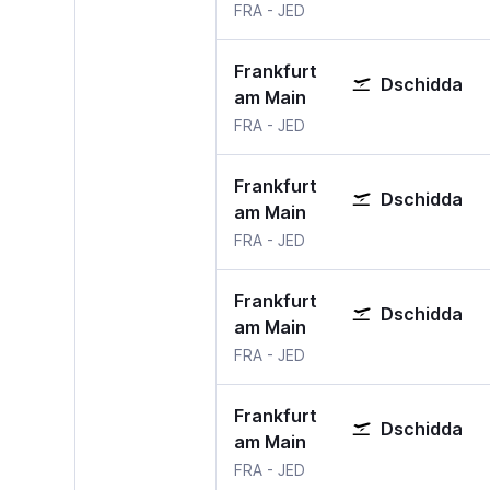
Frankfurt am Main
Dschidda Jeddah
FRA
-
JED
Frankfurt
Dschidda
am Main
Frankfurt am Main
Dschidda Jeddah
FRA
-
JED
Frankfurt
Dschidda
am Main
Frankfurt am Main
Dschidda Jeddah
FRA
-
JED
Frankfurt
Dschidda
am Main
Frankfurt am Main
Dschidda Jeddah
FRA
-
JED
Frankfurt
Dschidda
am Main
Frankfurt am Main
Dschidda Jeddah
FRA
-
JED