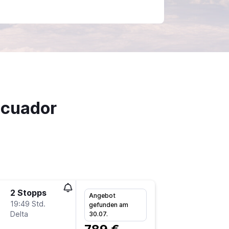
Ecuador
2 Stopps
Mi 2.9.
Angebot
19:49 Std.
12:00
gefunden am
Delta
HAM
-
U
30.07.