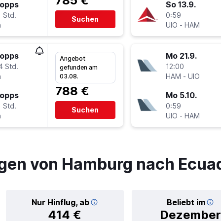
785 €
topps
So 13.9.
 Std.
0:59
Suchen
a
UIO
-
HAM
topps
Mo 21.9.
Angebot
4 Std.
12:00
gefunden am
a
HAM
-
UIO
03.08.
788 €
topps
Mo 5.10.
 Std.
0:59
Suchen
a
UIO
-
HAM
ügen von Hamburg nach Ecua
Nur Hinflug, ab
Beliebt im
414 €
Dezember