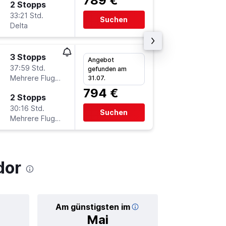
789 €
2 Stopps
Mi 23.9
33:21 Std.
0:59
Suchen
Delta
UIO
-
HA
3 Stopps
Do 10.1
Angebot
37:59 Std.
6:00
gefunden am
Mehrere Fluglinien
HAM
-
U
31.07.
794 €
2 Stopps
Di 12.1.
30:16 Std.
0:55
Suchen
Mehrere Fluglinien
UIO
-
HA
dor
Am günstigsten im
Durchschnitt
Mai
1.1