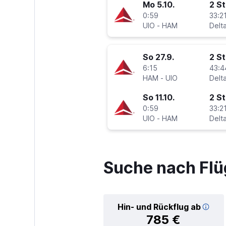
Mo 5.10.
2 S
0:59
33:21
UIO
-
HAM
Delt
So 27.9.
2 S
6:15
43:4
HAM
-
UIO
Delt
So 11.10.
2 S
0:59
33:21
UIO
-
HAM
Delt
Suche nach Fl
Hin- und Rückflug ab
785 €