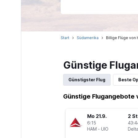
Start
Südamerika
Billige Flüge vo
Günstige Flug
Günstigster Flug
Beste Op
Günstige Flugangebote 
Mo 21.9.
2 S
6:15
43:4
HAM
-
UIO
Delt