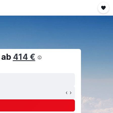
 ab
414 €