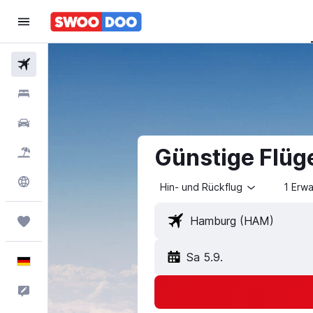
Flüge
Hotels
Mietwagen
Günstige Flüg
Pauschalreisen
Explore
Hin- und Rückflug
1 Erw
Trips
Sa 5.9.
Deutsch
Feedback