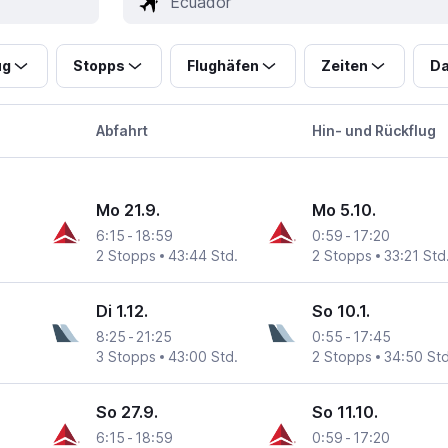
ug
Stopps
Flughäfen
Zeiten
Da
Abfahrt
Hin- und Rückflug
Mo 21.9.
Mo 5.10.
6:15
-
18:59
0:59
-
17:20
2 Stopps
43:44 Std.
2 Stopps
33:21 Std
Di 1.12.
So 10.1.
8:25
-
21:25
0:55
-
17:45
3 Stopps
43:00 Std.
2 Stopps
34:50 Std
So 27.9.
So 11.10.
6:15
-
18:59
0:59
-
17:20