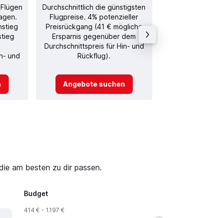
 Flügen
Durchschnittlich die günstigsten
Durchschnitt
agen.
Flugpreise. 4% potenzieller
Rückflug in
nstieg
Preisrückgang (41 € mögliche
stieg
Ersparnis gegenüber dem
Durchschnittspreis für Hin- und
in- und
Rückflug).
n
Angebote suchen
Angebot
die am besten zu dir passen.
Budget
414 € - 1.197 €